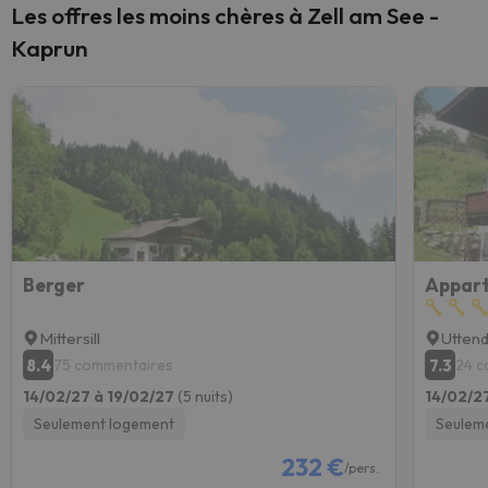
Les offres les moins chères à Zell am See -
Kaprun
Berger
Appart
Mittersill
Utten
8.4
7.3
75 commentaires
24 c
14/02/27 à 19/02/27
(5 nuits)
14/02/2
Seulement logement
Seulem
232 €
/pers.