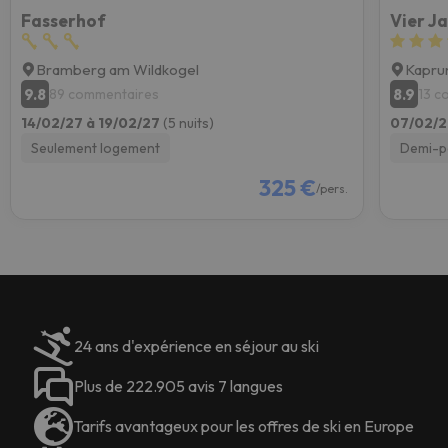
Fasserhof
Vier J
Bramberg am Wildkogel
Kapru
9.8
8.9
89 commentaires
13 c
14/02/27 à 19/02/27
(5 nuits)
07/02/2
Seulement logement
Demi-p
325 €
/pers.
24 ans d'expérience en séjour au ski
Plus de 222.905 avis 7 langues
Tarifs avantageux pour les offres de ski en Europe