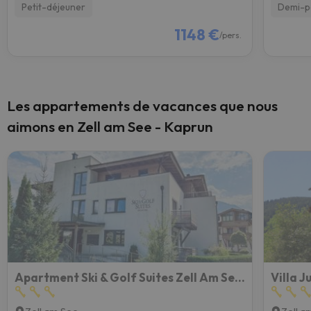
Petit-déjeuner
Demi-p
1148 €
/pers.
Les appartements de vacances que nous
aimons en Zell am See - Kaprun
Apartment Ski & Golf Suites Zell Am See By Interhome
Villa J