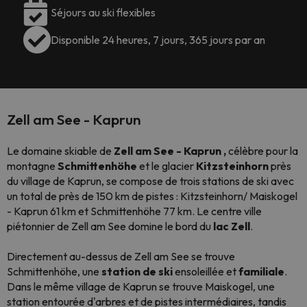
Séjours au ski flexibles
Disponible 24 heures, 7 jours, 365 jours par an
Zell am See - Kaprun
Le domaine skiable de
Zell am See - Kaprun
,
célèbre pour la
montagne
Schmittenhöhe
et le glacier
Kitzsteinhorn
près
du village de Kaprun, se compose de trois stations de ski avec
un total de près de 150 km de pistes : Kitzsteinhorn/ Maiskogel
- Kaprun 61 km et Schmittenhöhe 77 km. Le centre ville
piétonnier de Zell am See domine le bord du
lac Zell
.
Directement au-dessus de Zell am See se trouve
Schmittenhöhe, une
station de ski
ensoleillée et
familiale
.
Dans le même village de Kaprun se trouve Maiskogel, une
station entourée d'arbres et de pistes intermédiaires, tandis