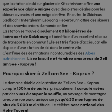
que la station de ski sur glacier de Kitzsteinhorn offre
une
expérience alpine unique
avec des pistes idéales pour les
skieurs avancés et une neige de rêve. En outre, le Skicircus
Saalbach Hinterglemm Leogang Fieberbrunn attire des skieurs
et des snowboarders du monde entier.
La station se trouve à seulement
80 kilomètres de
l'aéroport de Salzbourg
et bénéficie d'un excellent réseau
de transports en commun ! Elle est très facile d'accès, car elle
dispose d'une station de ski dans le centre ville.
C'est l'une des destinations incontournables des
Alpes
autrichiennes
.
Lisez la suite et tombez amoureux de Zell
am See - Kaprun !
Pourquoi skier à Zell am See - Kaprun ?
Le domaine skiable de la station de Zell am See - Kaprun
compte
150 km de pistes
, principalement
caractérisées
par des
vues à couper le souffle
, un paysage de montagne
avec une vue panoramique sur
jusqu'à 30 montagnes de
plus de 3 000 m d'
altitude. Le célèbre
parc national des
Hohe Tauern
!