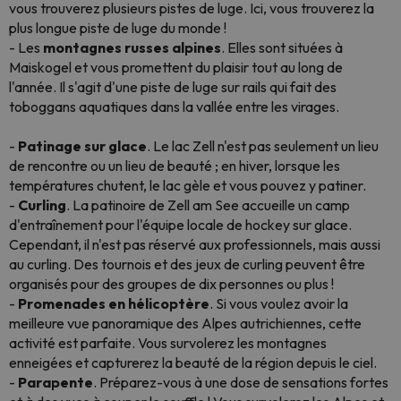
vous trouverez plusieurs pistes de luge. Ici, vous trouverez la
plus longue piste de luge du monde !
- Les
montagnes russes alpines
. Elles sont situées à
Maiskogel et vous promettent du plaisir tout au long de
l'année. Il s'agit d'une piste de luge sur rails qui fait des
toboggans aquatiques dans la vallée entre les virages.
-
Patinage sur glace
. Le lac Zell n'est pas seulement un lieu
de rencontre ou un lieu de beauté ; en hiver, lorsque les
températures chutent, le lac gèle et vous pouvez y patiner.
-
Curling
. La patinoire de Zell am See accueille un camp
d'entraînement pour l'équipe locale de hockey sur glace.
Cependant, il n'est pas réservé aux professionnels, mais aussi
au curling. Des tournois et des jeux de curling peuvent être
organisés pour des groupes de dix personnes ou plus !
-
Promenades en hélicoptère
. Si vous voulez avoir la
meilleure vue panoramique des Alpes autrichiennes, cette
activité est parfaite. Vous survolerez les montagnes
enneigées et capturerez la beauté de la région depuis le ciel.
-
Parapente
. Préparez-vous à une dose de sensations fortes