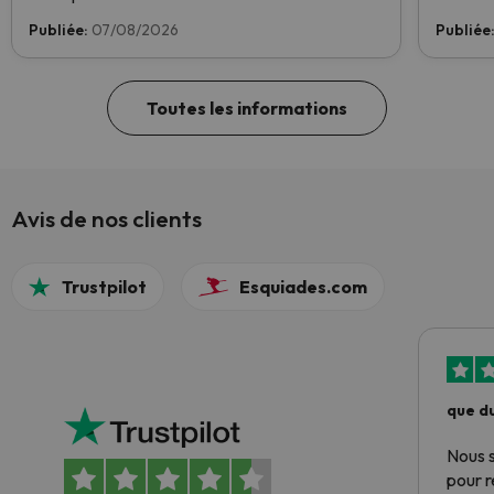
ski. Votez dès maintenant et aidez-nous à
Publiée:
07/08/2026
Publiée
atteindre la première place !
Toutes les informations
Avis de nos clients
Trustpilot
Esquiades.com
que du
Nous 
pour 