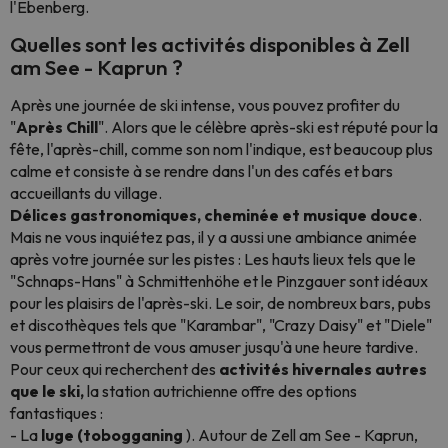
l'Ebenberg.
Quelles sont les activités disponibles à Zell
am See - Kaprun ?
Après une journée de ski intense, vous pouvez profiter du
"
Après Chill
". Alors que le célèbre après-ski est réputé pour la
fête, l'après-chill, comme son nom l'indique, est beaucoup plus
calme et consiste à se rendre dans l'un des cafés et bars
accueillants du village.
Délices gastronomiques, cheminée et musique douce
.
Mais ne vous inquiétez pas, il y a aussi une ambiance animée
après votre journée sur les pistes : Les hauts lieux tels que le
"Schnaps-Hans" à Schmittenhöhe et le Pinzgauer sont idéaux
pour les plaisirs de l'après-ski. Le soir, de nombreux bars, pubs
et discothèques tels que "Karambar", "Crazy Daisy" et "Diele"
vous permettront de vous amuser jusqu'à une heure tardive.
Pour ceux qui recherchent des
activités hivernales autres
que le ski,
la station autrichienne offre des options
fantastiques :
- La
luge (tobogganing
). Autour de Zell am See - Kaprun,