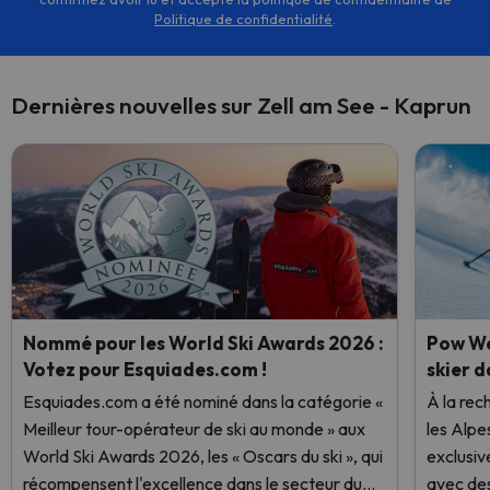
Politique de confidentialité
.
Dernières nouvelles sur Zell am See - Kaprun
Nommé pour les World Ski Awards 2026 :
Pow We
Votez pour Esquiades.com !
skier d
Esquiades.com a été nominé dans la catégorie «
À la rec
Meilleur tour-opérateur de ski au monde » aux
les Alpe
World Ski Awards 2026, les « Oscars du ski », qui
exclusiv
récompensent l'excellence dans le secteur du
avec des