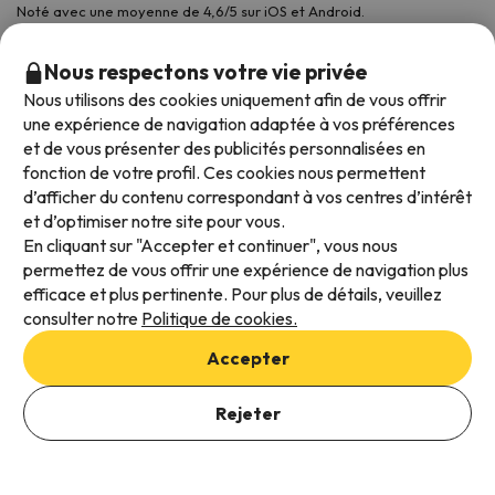
Noté avec une moyenne de 4,6/5 sur iOS et Android.
Nous respectons votre vie privée
Nous utilisons des cookies uniquement afin de vous offrir
une expérience de navigation adaptée à vos préférences
et de vous présenter des publicités personnalisées en
fonction de votre profil. Ces cookies nous permettent
d’afficher du contenu correspondant à vos centres d’intérêt
et d’optimiser notre site pour vous.
En cliquant sur "Accepter et continuer", vous nous
Modes de paiement disponibles
permettez de vous offrir une expérience de navigation plus
efficace et plus pertinente. Pour plus de détails, veuillez
consulter notre
Politique de cookies.
Accepter
Conditions générales d'utilisation
Protection des données
Rejeter
Politique en matière de cookies
Viajes para ti S.L.U. Copyright © Esquiades.com 2002-2026