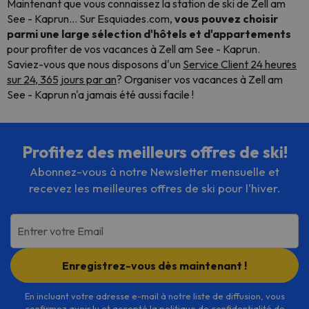
Maintenant que vous connaissez la station de ski de Zell am
See - Kaprun... Sur Esquiades.com,
vous pouvez choisir
parmi une large sélection d'hôtels et d'appartements
pour profiter de vos vacances à Zell am See - Kaprun.
Saviez-vous que nous disposons d'un
Service Client 24 heures
sur 24, 365 jours par an
? Organiser vos vacances à Zell am
See - Kaprun n'a jamais été aussi facile !
Profitez des meilleurs offres de ski!
Abonnez-vous à notre Newsletter mensuelle et
recevez les meilleures offres de ski pour l'hiver.
Entrer votre Email
Enregistrez-vous dès maintenant !
En incluant votre adresse e-mail à notre liste de diffusion, vous
confirmez avoir lu et accepté la politique de confidentialité de