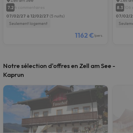
Zell am See
Zell a
7.2
8.3
4 commentaires
106 
07/02/27 à 12/02/27
(5 nuits)
07/02/2
Seulement logement
Seulem
1162 €
/pers.
Notre sélection d'offres en Zell am See -
Kaprun