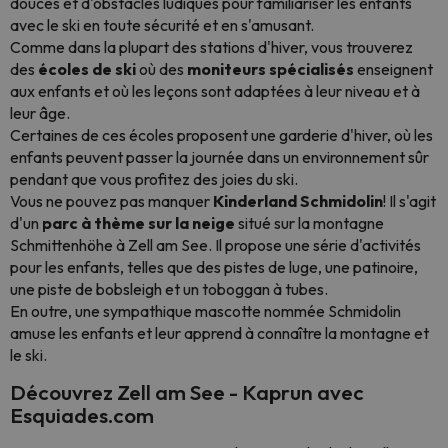
douces et d'obstacles ludiques pour familiariser les enfants
avec le ski en toute sécurité et en s'amusant.
Comme dans la plupart des stations d'hiver, vous trouverez
des
écoles de ski
où des
moniteurs spécialisés
enseignent
aux enfants et où les leçons sont adaptées à leur niveau et à
leur âge.
Certaines de ces écoles proposent une garderie d'hiver, où les
enfants peuvent passer la journée dans un environnement sûr
pendant que vous profitez des joies du ski.
Vous ne pouvez pas manquer
Kinderland Schmidolin
! Il s'agit
d'un
parc à thème sur la neige
situé sur la montagne
Schmittenhöhe à Zell am See. Il propose une série d'activités
pour les enfants, telles que des pistes de luge, une patinoire,
une piste de bobsleigh et un toboggan à tubes.
En outre, une sympathique mascotte nommée Schmidolin
amuse les enfants et leur apprend à connaître la montagne et
le ski.
Découvrez Zell am See - Kaprun avec
Esquiades.com