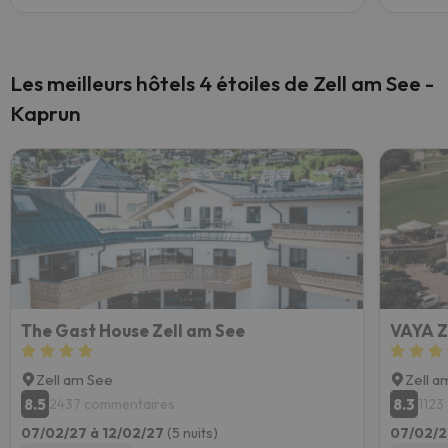
Les meilleurs hôtels 4 étoiles de Zell am See -
Kaprun
The Gast House Zell am See
VAYA Z
Zell am See
Zell a
8.5
8.3
2437 commentaires
1123
07/02/27 à 12/02/27
(5 nuits)
07/02/2