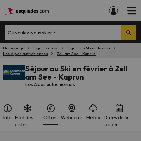
Où voulez-vous skier ?
Homepage
Séjours au ski
Séjour au Ski en février
Les Alpes autrichiennes
Zell am See - Kaprun
Séjour au Ski en février à Zell
am See - Kaprun
Les Alpes autrichiennes
Info
État des
Offres
Webcams
Météo
Dates de la
pistes
saison