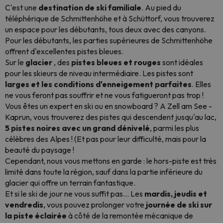
C'est une
destination de ski familiale
. Au pied du
téléphérique de Schmittenhöhe et à Schüttorf, vous trouverez
un espace pour les débutants, tous deux avec des canyons.
Pour les débutants, les parties supérieures de Schmittenhöhe
offrent d'excellentes pistes bleues.
Sur le
glacier
, des
pistes bleues et rouges
sont idéales
pour les skieurs de niveau intermédiaire. Les pistes sont
larges et les conditions d'enneigement parfaites
. Elles
ne vous feront pas souffrir et ne vous fatigueront pas trop !
Vous êtes un expert en ski ou en snowboard ? A Zell am See -
Kaprun, vous trouverez des pistes qui descendent jusqu'au lac,
5 pistes noires avec un grand dénivelé
, parmi les plus
célèbres des Alpes ! (Et pas pour leur difficulté, mais pour la
beauté du paysage !
Cependant, nous vous mettons en garde : le hors-piste est très
limité dans toute la région, sauf dans la partie inférieure du
glacier qui offre un terrain fantastique.
Et si le ski de jour ne vous suffit pas... Les
mardis, jeudis et
vendredis
, vous pouvez prolonger votre
journée de ski sur
la piste éclairée
à côté de la remontée mécanique de