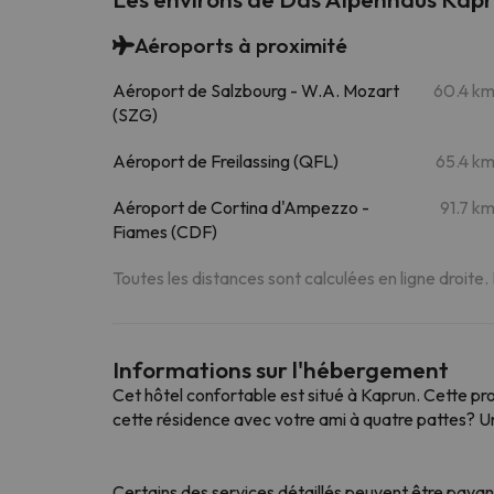
Aéroports à proximité
Aéroport de Salzbourg - W.A. Mozart
60.4 k
(SZG)
Aéroport de Freilassing (QFL)
65.4 k
Aéroport de Cortina d'Ampezzo -
91.7 k
Fiames (CDF)
Toutes les distances sont calculées en ligne droite.
Informations sur l'hébergement
Cet hôtel confortable est situé à Kaprun. Cette pr
cette résidence avec votre ami à quatre pattes? Un 
Certains des services détaillés peuvent être payant