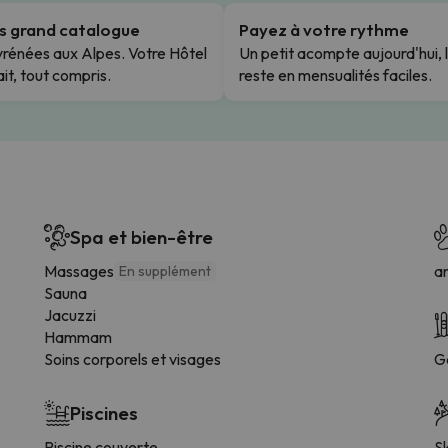
us grand catalogue
Payez à votre rythme
rénées aux Alpes. Votre Hôtel
Un petit acompte aujourd'hui, 
it, tout compris.
reste en mensualités faciles.
Spa et bien-être
Massages
a
En supplément
Sauna
Jacuzzi
Hammam
Soins corporels et visages
G
Piscines
Piscine couverte
Sk