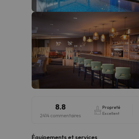
Il semble que notre chercheur se soit égaré. Dè
8.8
Propreté
Excellent
2414 commentaires
​Équipements et services