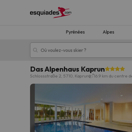
Pyrénées
Alpes
Das Alpenhaus Kaprun
Séjours au ski
Séjours montagne
Schlossstraße 2, 5710, Kaprun
16.9 km du centre 
Oups, nous n'avons pas trouvé de résultats c