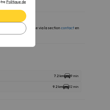
otre
Politique de
s envoyiez un message via la section
contact
en
7.2 km
9 min
9.2 km
12 min