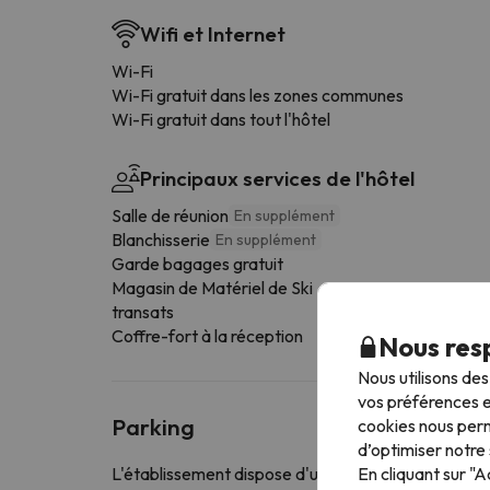
Wifi et Internet
Wi-Fi
Wi-Fi gratuit dans les zones communes
Wi-Fi gratuit dans tout l'hôtel
Principaux services de l'hôtel
Salle de réunion
En supplément
Blanchisserie
En supplément
Garde bagages gratuit
Magasin de Matériel de Ski
transats
Coffre-fort à la réception
Nous resp
Nous utilisons de
vos préférences e
Parking
cookies nous perm
d’optimiser notre 
En cliquant sur "
L'établissement dispose d'un parking couvert mo