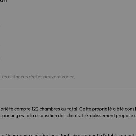
m
m
m
 Les distances réelles peuvent varier.
opriété compte 122 chambres au total. Cette propriété a été const
parking est à la disposition des clients. L'établissement propose 
s. Vous pouvez vérifier leurs tarifs directement à l'établissement