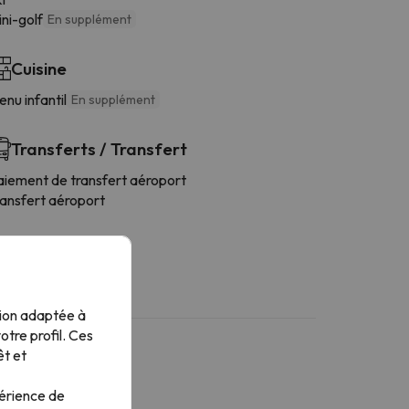
ni-golf
En supplément
Cuisine
nu infantil
En supplément
Transferts / Transfert
aiement de transfert aéroport
ransfert aéroport
tion adaptée à
tre profil. Ces
êt et
périence de