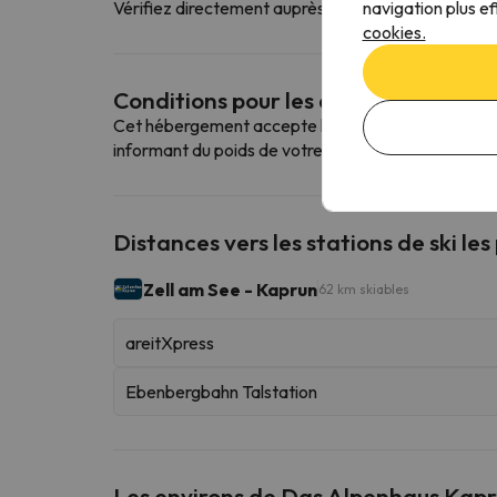
navigation plus ef
Vérifiez directement auprès de l'établissement s'il o
cookies.
Conditions pour les animaux de co
Cet hébergement accepte les animaux domestiques. 
informant du poids de votre animal.
Distances vers les stations de ski les
Zell am See - Kaprun
62 km skiables
areitXpress
Ebenbergbahn Talstation
Les environs de Das Alpenhaus Kap