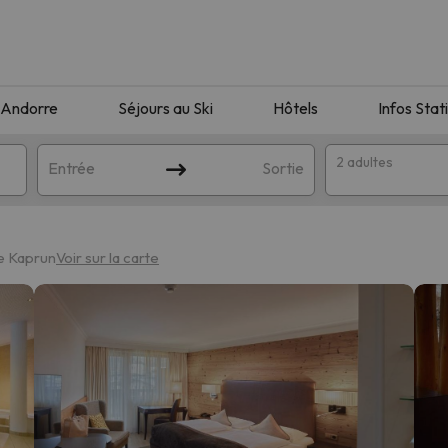
Andorre
Séjours au Ski
Hôtels
Infos Stat
2 adultes
Entrée
Sortie
de Kaprun
Voir sur la carte
orrespondant à votre recherche. Essayez de modifier la destinatio