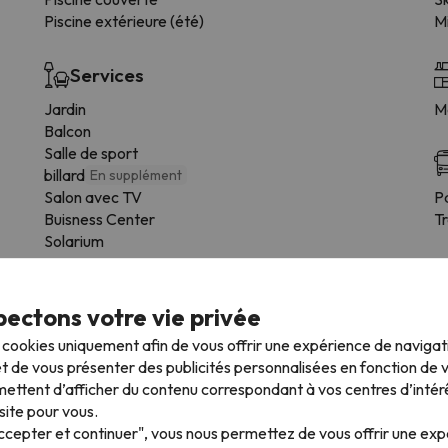
Piscine extérieure (été)
Mi
Services
Jardin
Me
Balcon
Salle de sport
billard
En supplément
Salon avec TV
P
Buisness Center
T
Solarium
ectons votre vie privée
s cookies uniquement afin de vous offrir une expérience de naviga
t de vous présenter des publicités personnalisées en fonction de vo
ettent d’afficher du contenu correspondant à vos centres d’intér
site pour vous.
Accepter et continuer", vous nous permettez de vous offrir une ex
yennant un supplément