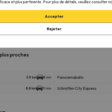
ficace et plus pertinente. Pour plus de détails, veuillez consulter n
ffre la possibilité de réserver la place de parking à l'avance.
Accepter
mpagnie
Pour consulter ses conditions, il est indispensable que vous nou
Rejeter
 plus proches
Panoramabahn
5.9 km
8 min
Schmitten City Express
8.8 km
11 min
run