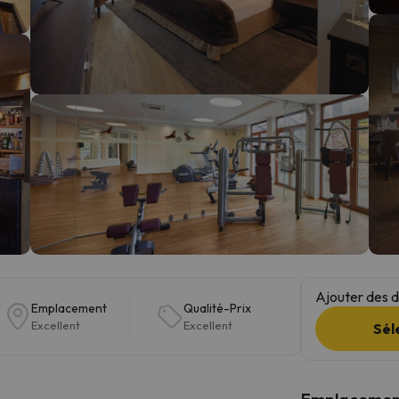
s qu'il aura retrouvé sa boussole, il reviendra.
Ajouter des da
Emplacement
Qualité-Prix
Excellent
Excellent
Sél
Emplacemen