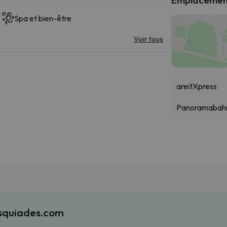
Spa et bien-être
Voir tous
areitXpress
Panoramabah
Esquiades.com