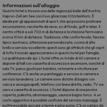
Informazioni sull'alloggio
Questo hotel si trova in una delle regioni più belle dell'Austria:
Kaprun-Zell am See con il suo ghiacciaio Kitzsteinhorn. È
ideale per gli appassionati di sport, che qui possono praticare
escursionismo, racchette da neve, sci di fondo, golf e relax. Il
centro città è a soli 700 m di distanza e la stazione ferroviaria
a circa 10 km di distanza. Tradizione, stile confortevole, fascino
tipico austriaco, attenzione personalizzata, cucina di alto
livello e servizio eccellente: questi sono gli attributi che gli ospiti
di tutto il mondo apprezzeranno in questo hotel per famiglie.
La qualità prevale qui. L'hotel offre un totale di 40 camere e
dispone di hall con cassetta di sicurezza e ascensore, nonché di
sala TV, parco giochi per bambini, ristorante e strutture per
conferenze. C'è anche un parcheggio e servizio in camera e
servizio lavanderia. Le camere sono dotate di bagno con
vasca e asciugacapelli, telefono con linea diretta, radio, TV via
cavo e cassetta di sicurezza. L'hotel dispone di una piscina
coperta, palestra, idromassaggio, sauna e bagno turco. A un
costo aggiuntivo è possibile usufruire del servizio massaggi. È
inoltre possibile giocare a tennis e ping-pong. C'è un campo da