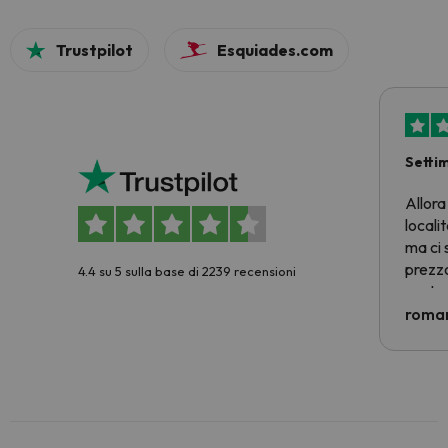
Trustpilot
Esquiades.com
Setti
Allora
locali
ma ci 
prezzo
4.4 su 5 sulla base di 2239 recensioni
nostra 
econom
roman
costre
voluto
per 6 g
paghi 