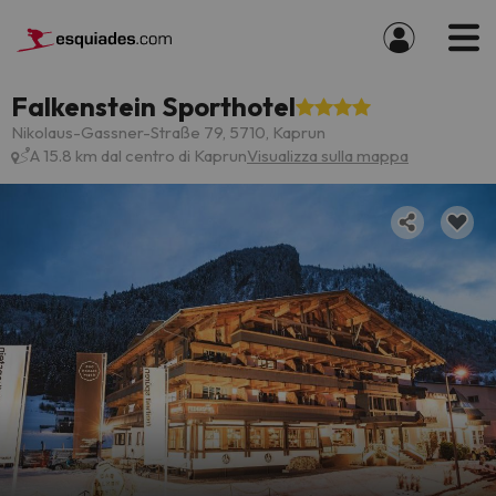
Falkenstein Sporthotel
Nikolaus-Gassner-Straße 79, 5710, Kaprun
A 15.8 km dal centro di Kaprun
Visualizza sulla mappa