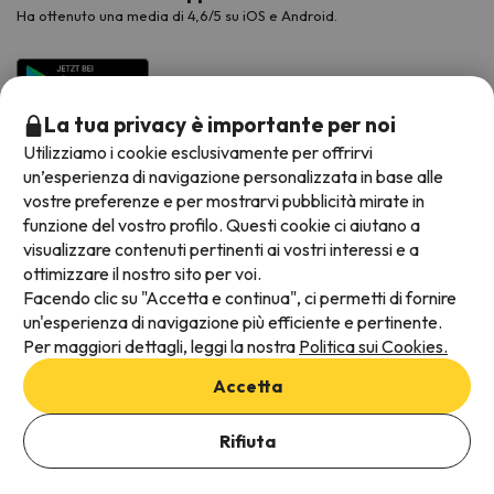
Ha ottenuto una media di 4,6/5 su iOS e Android.
La tua privacy è importante per noi
Utilizziamo i cookie esclusivamente per offrirvi
un’esperienza di navigazione personalizzata in base alle
vostre preferenze e per mostrarvi pubblicità mirate in
funzione del vostro profilo. Questi cookie ci aiutano a
visualizzare contenuti pertinenti ai vostri interessi e a
Metodi di pagamento disponibili
ottimizzare il nostro sito per voi.
Facendo clic su "Accetta e continua", ci permetti di fornire
un'esperienza di navigazione più efficiente e pertinente.
Per maggiori dettagli, leggi la nostra
Politica sui Cookies.
Termini e condizioni generali
Accetta
Protezione dei dati
Aggiungi date per verificare la disponibilità
Informativa sui cookie
Rifiuta
Seleziona Date di prenotazione
Viajes para ti S.L.U. Copyright © Esquiades.com 2002-2026