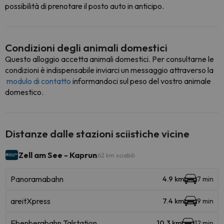
possibilità di prenotare il posto auto in anticipo.
Condizioni degli animali domestici
Questo alloggio accetta animali domestici. Per consultarne le
condizioni è indispensabile inviarci un messaggio attraverso la
modulo di contatto
informandoci sul peso del vostro animale
domestico.
Distanze dalle stazioni sciistiche vicine
Zell am See - Kaprun
62 km sciabili
Panoramabahn
4.9 km
7 min
areitXpress
7.4 km
9 min
Ebenbergbahn Talstation
10.3 km
12 min