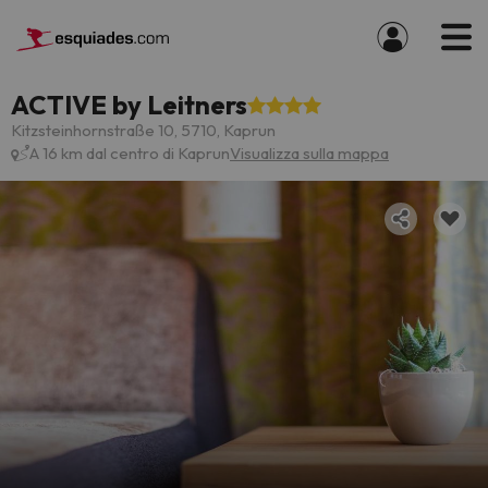
ACTIVE by Leitners
Kitzsteinhornstraße 10, 5710, Kaprun
A 16 km dal centro di Kaprun
Visualizza sulla mappa