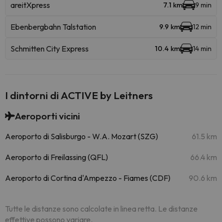
areitXpress
7.1 km
9 min
Ebenbergbahn Talstation
9.9 km
12 min
Schmitten City Express
10.4 km
14 min
I dintorni di ACTIVE by Leitners
Aeroporti vicini
Aeroporto di Salisburgo - W.A. Mozart (SZG)
61.5 km
Aeroporto di Freilassing (QFL)
66.4 km
Aeroporto di Cortina d'Ampezzo - Fiames (CDF)
90.6 km
Tutte le distanze sono calcolate in linea retta. Le distanze
effettive possono variare.