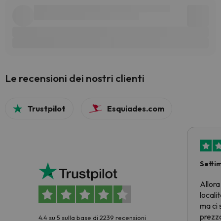
Le recensioni dei nostri clienti
Trustpilot
Esquiades.com
Setti
Allora
locali
ma ci 
prezzo
4.4 su 5 sulla base di 2239 recensioni