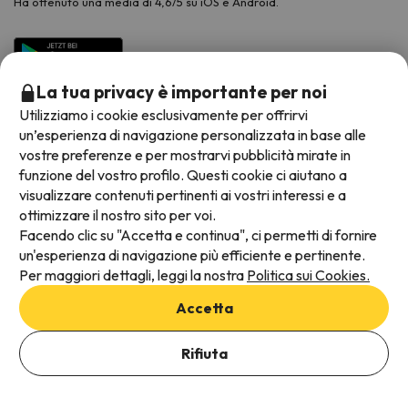
Ha ottenuto una media di 4,6/5 su iOS e Android.
La tua privacy è importante per noi
Utilizziamo i cookie esclusivamente per offrirvi
un’esperienza di navigazione personalizzata in base alle
vostre preferenze e per mostrarvi pubblicità mirate in
funzione del vostro profilo. Questi cookie ci aiutano a
visualizzare contenuti pertinenti ai vostri interessi e a
Metodi di pagamento disponibili
ottimizzare il nostro sito per voi.
Facendo clic su "Accetta e continua", ci permetti di fornire
un'esperienza di navigazione più efficiente e pertinente.
Per maggiori dettagli, leggi la nostra
Politica sui Cookies.
Termini e condizioni generali
Accetta
Protezione dei dati
Aggiungi date per verificare la disponibilità
Informativa sui cookie
Rifiuta
Seleziona Date di prenotazione
Viajes para ti S.L.U. Copyright © Esquiades.com 2002-2026