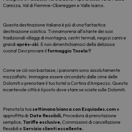
Carezza, Val di Fiemme-Obereggen e Valle Isarco.
Questa destinazione italiana è più di una fantastica
destinazione sciistica. Ti innamorerai all'istante dei suoi
tradizionali villaggi di montagna, centri termali, negozi carini e
grandi
après-ski
. E non dimentichiamoci della deliziosa
cucina! Devi provare il
formaggio Tosela
!!!
Come se ciò non bastasse, i panorami sono assolutamente
mozzafiato. Immagine essere circondato dalle cime delle
Dolomiti o prenotare il tuo hotel a Cortina d'Ampezzo. Questa
incantevole città è il posto dove stare se sciate sulle Dolomiti.
Prenota la tua
settimana bianca con Esquiades.com
e
approfitta di:
Date flessibili,
Procedura di prenotazione
semplice,
Tariffe esclusive,
Commissioni di cancellazione
flessibili e
Servizio clienti eccellente.