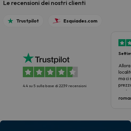
Le recensioni dei nostri clienti
Trustpilot
Esquiades.com
Setti
Allora
locali
ma ci 
prezzo
4.4 su 5 sulla base di 2239 recensioni
nostra 
econom
roman
costre
voluto
per 6 g
paghi 