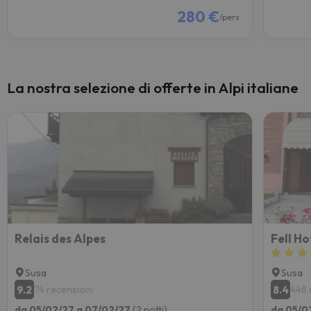
280 €
/pers.
La nostra selezione di offerte in Alpi italiane
Relais des Alpes
Fell Ho
Susa
Susa
9.2
8.4
74 recensioni
448 
da 05/02/27 a 07/02/27
(2 notti)
da 05/0