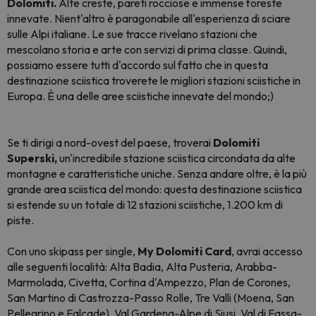
Dolomiti.
Alte creste, pareti rocciose e immense foreste
innevate. Nient'altro è paragonabile all'esperienza di sciare
sulle Alpi italiane. Le sue tracce rivelano stazioni che
mescolano storia e arte con servizi di prima classe. Quindi,
possiamo essere tutti d'accordo sul fatto che in questa
destinazione sciistica troverete le migliori stazioni sciistiche in
Europa. È una delle aree sciistiche innevate del mondo;)
Se ti dirigi a nord-ovest del paese, troverai
Dolomiti
Superski,
un'incredibile stazione sciistica circondata da alte
montagne e caratteristiche uniche. Senza andare oltre, è la più
grande area sciistica del mondo: questa destinazione sciistica
si estende su un totale di 12 stazioni sciistiche, 1.200 km di
piste.
Con uno skipass per single,
My Dolomiti Card
, avrai accesso
alle seguenti località: Alta Badia, Alta Pusteria, Arabba-
Marmolada, Civetta, Cortina d'Ampezzo, Plan de Corones,
San Martino di Castrozza-Passo Rolle, Tre Valli (Moena, San
Pellegrino e Falcade), Val Gardena-Alpe di Siusi, Val di Fassa-