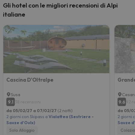
Gli hotel con le migliori recensioni di Alpi
italiane
Cascina D'Oltralpe
Grande
Susa
Cesan
9.1
9.6
38 recensioni
92 r
da 05/02/27 a 07/02/27
(2 notti)
da 05/0
2 giorni con Skipass a
Vialattea (Sestriere -
2 giorni 
Sauze d'Oulx)
Sauze d
Solo Alloggio
Colazi