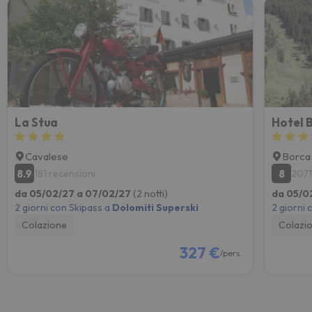
La Stua
Hotel 
Cavalese
Borca
8.9
8
181 recensioni
2071
da 05/02/27 a 07/02/27
(2 notti)
da 05/0
2 giorni con Skipass a
Dolomiti Superski
2 giorni 
Colazione
Colazi
327 €
/pers.