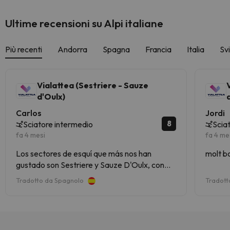
Ultime recensioni su Alpi italiane
Più recenti
Andorra
Spagna
Francia
Italia
Sv
Vialattea (Sestriere - Sauze
d'Oulx)
Carlos
Jordi
8
Sciatore intermedio
Scia
fa 4 mesi
fa 4 me
Los sectores de esquí que más nos han
molt bo
gustado son Sestriere y Sauze D'Oulx, con
pistas impresionantes, casi todas rojas y
Tradotto da Spagnolo
Tradott
alguna negra, pero bien pisada.