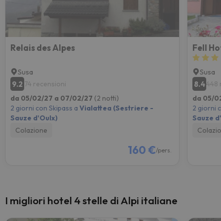
Relais des Alpes
Fell Ho
Susa
Susa
9.2
8.4
74 recensioni
448 
da 05/02/27 a 07/02/27
(2 notti)
da 05/0
2 giorni con Skipass a
Vialattea (Sestriere -
2 giorni 
Sauze d'Oulx)
Sauze d
Colazione
Colazi
160 €
/pers.
I migliori hotel 4 stelle di Alpi italiane