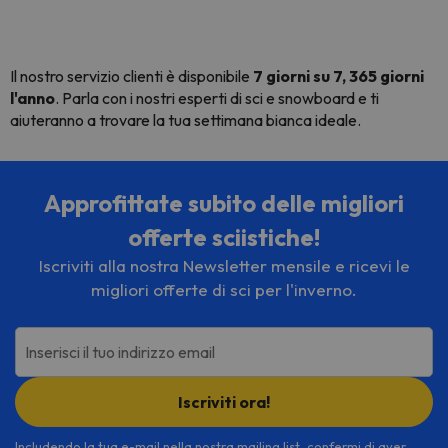
Il nostro servizio clienti è disponibile
7 giorni su 7, 365 giorni
l'anno
. Parla con i nostri esperti di sci e snowboard e ti
aiuteranno a trovare la tua settimana bianca ideale.
Approfittate subito delle migliori
offerte sciistiche!
Iscriviti alla nostra Newsletter mensile e ricevi le
migliori offerte di sci per l'inverno.
Inserisci il tuo indirizzo email
Iscriviti ora!
Includendo la tua e-mail nella nostra mailing list, confermi di aver