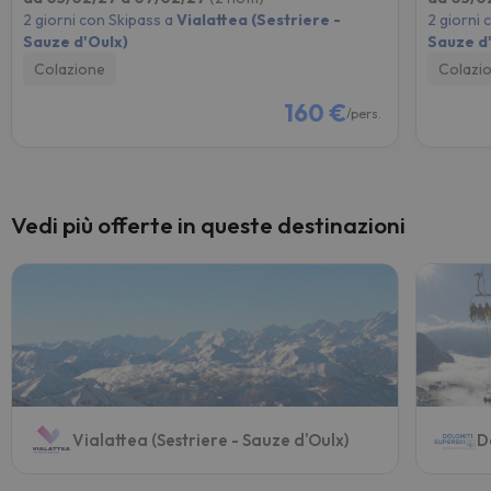
2 giorni con Skipass a
Vialattea (Sestriere -
2 giorni 
Sauze d'Oulx)
Sauze d
Colazione
Colazi
160 €
/pers.
Vedi più offerte in queste destinazioni
Vialattea (Sestriere - Sauze d'Oulx)
D