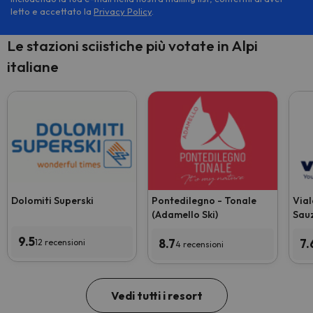
letto e accettato la
Privacy Policy
.
Le stazioni sciistiche più votate in Alpi
italiane
Dolomiti Superski
Pontedilegno - Tonale
Vial
(Adamello Ski)
Sauz
9.5
8.7
7.
12 recensioni
4 recensioni
Vedi tutti i resort