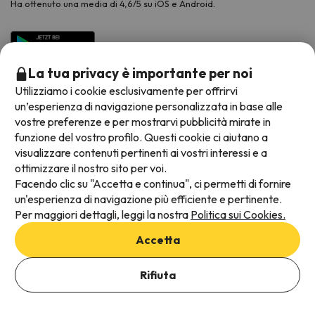
Ha ottenuto una media di 4,6/5 su iOS e Android.
La tua privacy è importante per noi
Utilizziamo i cookie esclusivamente per offrirvi
un’esperienza di navigazione personalizzata in base alle
vostre preferenze e per mostrarvi pubblicità mirate in
funzione del vostro profilo. Questi cookie ci aiutano a
visualizzare contenuti pertinenti ai vostri interessi e a
Metodi di pagamento disponibili
ottimizzare il nostro sito per voi.
Facendo clic su "Accetta e continua", ci permetti di fornire
un'esperienza di navigazione più efficiente e pertinente.
Per maggiori dettagli, leggi la nostra
Politica sui Cookies.
Termini e condizioni generali
Accetta
Protezione dei dati
Informativa sui cookie
Rifiuta
Viajes para ti S.L.U. Copyright © Esquiades.com 2002-2026