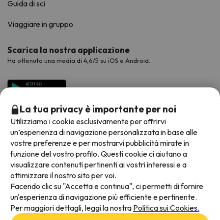
Guida di sci
Viaggiare in gruppo
Scarica la nostra applicazione
Ha ottenuto una media di 4,6/5 su iOS e Android.
La tua privacy è importante per noi
Utilizziamo i cookie esclusivamente per offrirvi
un’esperienza di navigazione personalizzata in base alle
vostre preferenze e per mostrarvi pubblicità mirate in
funzione del vostro profilo. Questi cookie ci aiutano a
visualizzare contenuti pertinenti ai vostri interessi e a
Metodi di pagamento disponibili
ottimizzare il nostro sito per voi.
Facendo clic su "Accetta e continua", ci permetti di fornire
un'esperienza di navigazione più efficiente e pertinente.
Per maggiori dettagli, leggi la nostra
Politica sui Cookies.