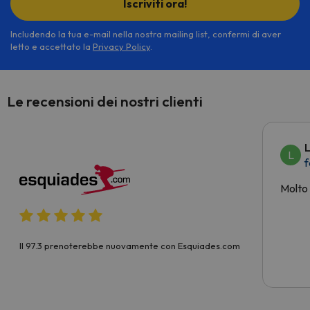
Iscriviti ora!
Includendo la tua e-mail nella nostra mailing list, confermi di aver
letto e accettato la
Privacy Policy
.
Le recensioni dei nostri clienti
L
L
f
Molto
Il 97.3 prenoterebbe nuovamente con Esquiades.com