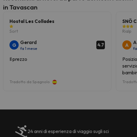
in Tavascan
Hostal Les Collades
SNÖ Co
Sort
Rialp
Gerard
A
G
A
4.7
fa 1 mese
fa
Il prezzo
Posizio
servizi
bambin
senza 
Tradotto da Spagnolo
Tradott
apprez
24 anni di esperienza di viaggio sugli sci