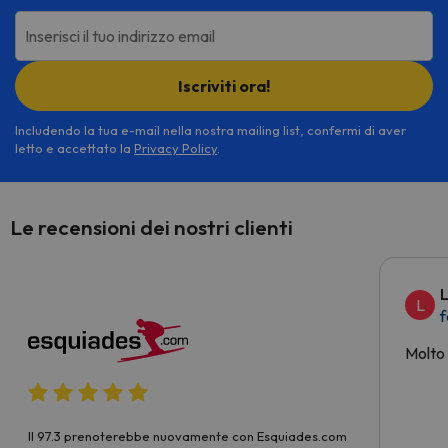
Inserisci il tuo indirizzo email
Iscriviti ora!
Includendo la tua e-mail nella nostra mailing list, confermi di aver
letto e accettato la
Privacy Policy
.
Le recensioni dei nostri clienti
L
L
f
Molto
Il 97.3 prenoterebbe nuovamente con Esquiades.com