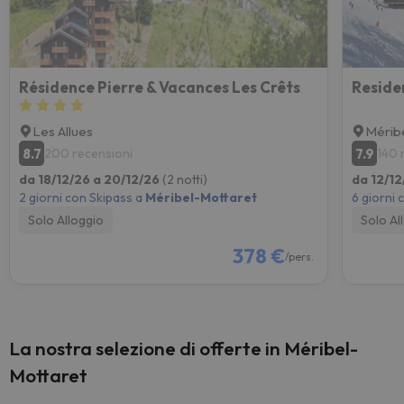
Résidence Pierre & Vacances Les Crêts
Les Allues
Mérib
8.7
7.9
200 recensioni
140 
da 18/12/26 a 20/12/26
(2 notti)
da 12/12
2 giorni con Skipass a
Méribel-Mottaret
6 giorni 
Solo Alloggio
Solo Al
378 €
/pers.
La nostra selezione di offerte in Méribel-
Mottaret