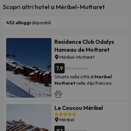
Scopri altri hotel a Méribel-Mottaret
432
alloggi
disponibili
Residence Club Odalys
Hameau de Mottaret
Méribel-Mottaret
7.9
140 recensioni
Situato nella città di
Meribel
Mottaret
nelle Alpi francesi.
Il complesso
Hameau de
Mottaret Apartments
dispone
di reception, connessione Wi-Fi (a
Le Coucou Méribel
pagamento), deposito sci,
parcheggio interno (a pagamento)
Méribel
e servizio di panetteria.
Dispone di un'ampia varietà di
9.1
43 recensioni