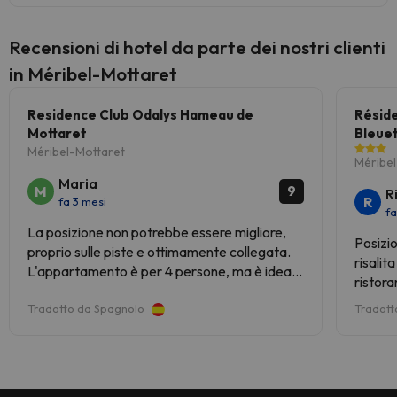
consultare le tariffe direttamente
presso la struttura. La struttura può
modificare le modalità di offerta
Recensioni di hotel da parte dei nostri clienti
del servizio di ristorazione in base
in Méribel-Mottaret
alle esigenze. Queste informazioni
sono soggette a modifiche da
Residence Club Odalys Hameau de
Réside
parte della struttura.
Mottaret
Bleue
Méribel-Mottaret
Méribe
Maria
M
9
R
R
fa 3 mesi
fa
La posizione non potrebbe essere migliore,
Posizio
proprio sulle piste e ottimamente collegata.
risalit
L'appartamento è per 4 persone, ma è ideale
ristora
per 2 a causa dello spazio limitato. C'è un
piccolo terrazzo per stendere i vestiti dopo lo
Tradotto da Spagnolo
Tradott
sci.