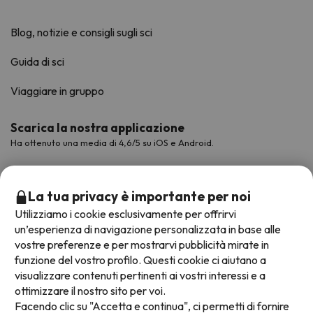
Blog, notizie e consigli sugli sci
Guida di sci
Viaggiare in gruppo
Scarica la nostra applicazione
Ha ottenuto una media di 4,6/5 su iOS e Android.
La tua privacy è importante per noi
Utilizziamo i cookie esclusivamente per offrirvi
un’esperienza di navigazione personalizzata in base alle
vostre preferenze e per mostrarvi pubblicità mirate in
funzione del vostro profilo. Questi cookie ci aiutano a
visualizzare contenuti pertinenti ai vostri interessi e a
ottimizzare il nostro sito per voi.
Metodi di pagamento disponibili
Facendo clic su "Accetta e continua", ci permetti di fornire