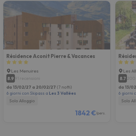
Résidence Aconit Pierre & Vacances
Réside
Les Menuires
Les Al
8.9
8.7
91 recensioni
200 
da 13/02/27 a 20/02/27
(7 notti)
da 13/0
6 giorni con Skipass a
Les 3 Vallées
6 giorni 
Solo Alloggio
Solo Al
1842 €
/pers.