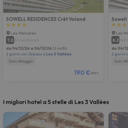
SOWELL RESIDENCES Crêt Voland
Sowell
Les Menuires
Les M
7.2
6.2
80 recensioni
142 
da 04/12/26 a 06/12/26
(2 notti)
da 04/1
2 giorni con Skipass a
Les 3 Vallées
2 giorni 
Solo Alloggio
Solo Al
190 €
/pers.
I migliori hotel a 5 stelle di Les 3 Vallées