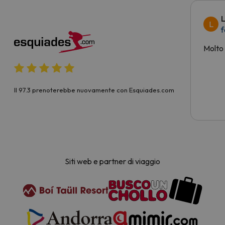
L
L
f
Molto
Il 97.3 prenoterebbe nuovamente con Esquiades.com
Siti web e partner di viaggio