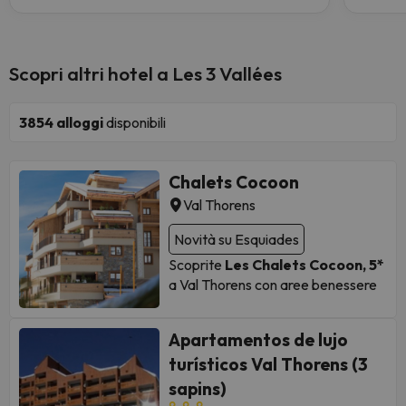
Scopri altri hotel a Les 3 Vallées
3854
alloggi
disponibili
Chalets Cocoon
Val Thorens
Novità su Esquiades
Scoprite
Les Chalets Cocoon, 5*
a Val Thorens con aree benessere
private e servizi alberghieri per
famiglie, amici e seminari.
Apartamentos de lujo
State pianificando la vostra
turísticos Val Thorens (3
prossima vacanza sugli sci?
Sognate un soggiorno nelle 3
sapins)
Vallées, il più grande comprensorio