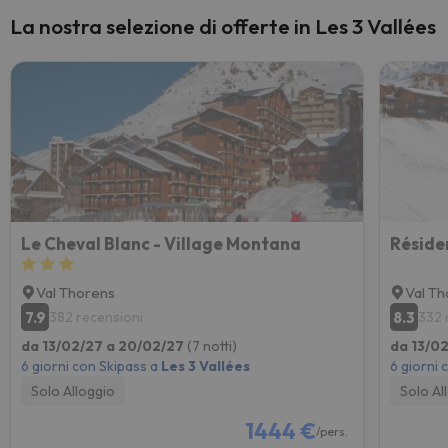
La nostra selezione di offerte in Les 3 Vallées
Le Cheval Blanc - Village Montana
Réside
Val Thorens
Val T
7.9
8.3
382 recensioni
332 
da 13/02/27 a 20/02/27
(7 notti)
da 13/0
6 giorni con Skipass a
Les 3 Vallées
6 giorni 
Solo Alloggio
Solo Al
1444 €
/pers.