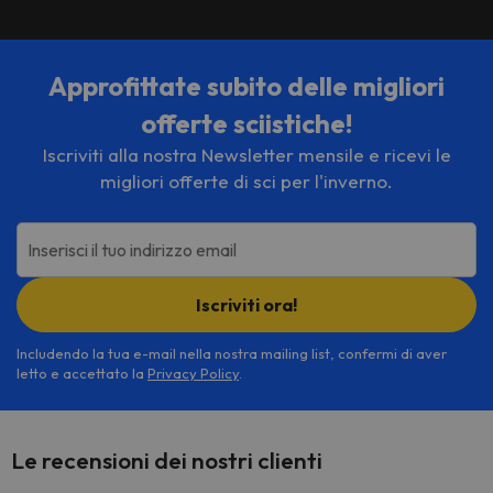
Approfittate subito delle migliori
offerte sciistiche!
Iscriviti alla nostra Newsletter mensile e ricevi le
migliori offerte di sci per l'inverno.
Inserisci il tuo indirizzo email
Iscriviti ora!
Includendo la tua e-mail nella nostra mailing list, confermi di aver
letto e accettato la
Privacy Policy
.
Le recensioni dei nostri clienti