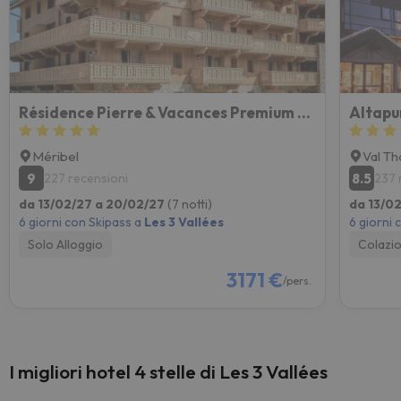
Résidence Pierre & Vacances Premium L'Hévana
Altapu
Méribel
Val T
9
8.5
227 recensioni
237 
da 13/02/27 a 20/02/27
(7 notti)
da 13/0
6 giorni con Skipass a
Les 3 Vallées
6 giorni 
Solo Alloggio
Colazi
3171 €
/pers.
I migliori hotel 4 stelle di Les 3 Vallées