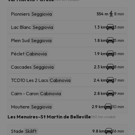
Pionniers
Seggiovia
554 m
8 min
Lac Blanc
Seggiovia
1.3 km
3 min
Plein Sud
Seggiovia
1.8 km
5 min
Péclet
Cabinovia
1.9 km
5 min
Cascades
Seggiovia
2.3 km
8 min
TCD10 Les 2 Lacs
Cabinovia
2.4 km
7 min
Cairn - Caron
Cabinovia
2.8 km
9 min
Moutiere
Seggiovia
2.9 km
10 min
Les Menuires-St Martin de Belleville
160 km sciabili
Stade
Skilift
9.8 km
16 min