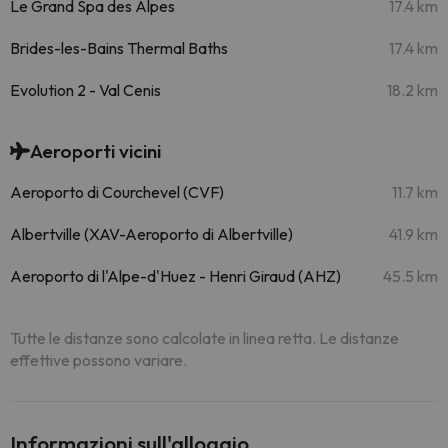
Le Grand Spa des Alpes
17.4 km
Brides-les-Bains Thermal Baths
17.4 km
Evolution 2 - Val Cenis
18.2 km
Aeroporti vicini
Aeroporto di Courchevel (CVF)
11.7 km
Albertville (XAV-Aeroporto di Albertville)
41.9 km
Aeroporto di l'Alpe-d'Huez - Henri Giraud (AHZ)
45.5 km
Tutte le distanze sono calcolate in linea retta. Le distanze
effettive possono variare.
Informazioni sull'alloggio