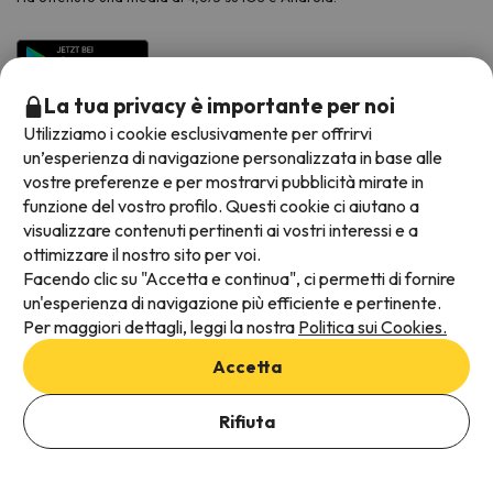
La tua privacy è importante per noi
Utilizziamo i cookie esclusivamente per offrirvi
un’esperienza di navigazione personalizzata in base alle
vostre preferenze e per mostrarvi pubblicità mirate in
funzione del vostro profilo. Questi cookie ci aiutano a
visualizzare contenuti pertinenti ai vostri interessi e a
Metodi di pagamento disponibili
ottimizzare il nostro sito per voi.
Facendo clic su "Accetta e continua", ci permetti di fornire
un'esperienza di navigazione più efficiente e pertinente.
Per maggiori dettagli, leggi la nostra
Politica sui Cookies.
Termini e condizioni generali
Accetta
Protezione dei dati
Aggiungi date per verificare la disponibilità
Informativa sui cookie
Rifiuta
Seleziona Date di prenotazione
Viajes para ti S.L.U. Copyright © Esquiades.com 2002-2026