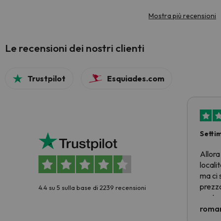
Mostra più recensioni
Le recensioni dei nostri clienti
Trustpilot
Esquiades.com
Setti
Allora
locali
ma ci 
prezzo
4.4 su 5 sulla base di 2239 recensioni
nostra 
econom
roman
costre