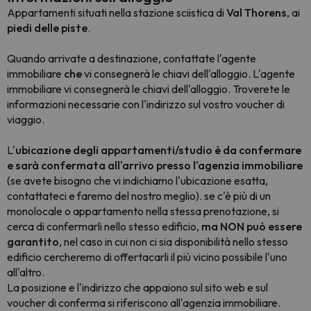
Appartamenti situati nella stazione sciistica di
Val Thorens
, ai
piedi delle piste
.
Quando arrivate a destinazione, contattate l'agente
immobiliare
che
vi consegnerà le chiavi dell'alloggio. L'agente
immobiliare vi consegnerà le chiavi dell'alloggio. Troverete le
informazioni necessarie con l'indirizzo sul vostro voucher di
viaggio.
L'
ubicazione degli appartamenti/studio è da confermare
e sarà confermata all'arrivo presso l'agenzia immobiliare
(se avete bisogno che vi indichiamo l'ubicazione esatta,
contattateci e faremo del nostro meglio). se c'è più di un
monolocale o appartamento nella stessa prenotazione, si
cerca di confermarli nello stesso edificio,
ma NON può essere
garantito
, nel caso in cui non ci sia disponibilità nello stesso
edificio cercheremo di offertacarli il più vicino possibile l'uno
all'altro.
La posizione e l'indirizzo che appaiono sul sito web e sul
voucher di conferma si riferiscono all'agenzia immobiliare.