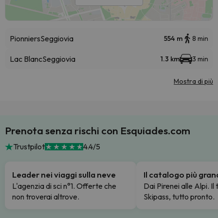
Pionniers
Seggiovia
554 m
8 min
Lac Blanc
Seggiovia
1.3 km
3 min
Mostra di più
Prenota senza rischi con Esquiades.com
Trustpilot
4.4/5
Leader nei viaggi sulla neve
Il catalogo più gra
L'agenzia di sci n°1. Offerte che
Dai Pirenei alle Alpi. Il
non troverai altrove.
Skipass, tutto pronto.