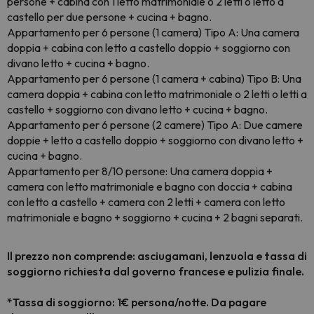
persone + cabina con 1 letto matrimoniale o 2 letti o letto a
castello per due persone + cucina + bagno.
Appartamento per 6 persone (1 camera) Tipo A: Una camera
doppia + cabina con letto a castello doppio + soggiorno con
divano letto + cucina + bagno.
Appartamento per 6 persone (1 camera + cabina) Tipo B: Una
camera doppia + cabina con letto matrimoniale o 2 letti o letti a
castello + soggiorno con divano letto + cucina + bagno.
Appartamento per 6 persone (2 camere) Tipo A: Due
camere
doppie + letto a castello doppio + soggiorno con divano letto +
cucina + bagno
.
Appartamento per 8/10 persone: Una camera doppia +
camera con letto matrimoniale e bagno con doccia + cabina
con letto a castello + camera con 2 letti + camera con letto
matrimoniale e bagno + soggiorno + cucina + 2 bagni separati.
Il prezzo non comprende: asciugamani, lenzuola e tassa di
soggiorno richiesta dal governo francese
e pulizia finale
.
*Tassa di soggiorno: 1€ persona/notte. Da pagare