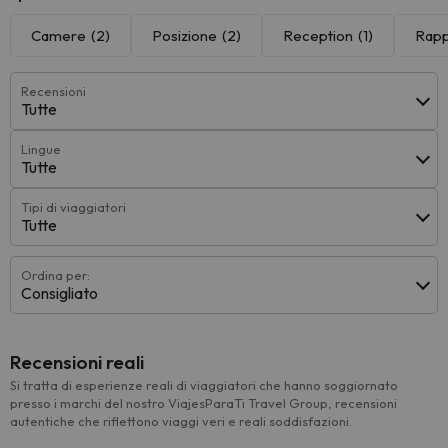
Camere
(2)
Posizione
(2)
Reception
(1)
Rapp
Recensioni
Tutte
Lingue
Tutte
Tipi di viaggiatori
Tutte
Ordina per:
Consigliato
Recensioni reali
Si tratta di esperienze reali di viaggiatori che hanno soggiornato
presso i marchi del nostro ViajesParaTi Travel Group, recensioni
autentiche che riflettono viaggi veri e reali soddisfazioni.