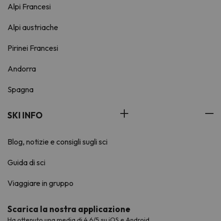
Alpi Francesi
Alpi austriache
Pirinei Francesi
Andorra
Spagna
SKI INFO
Blog, notizie e consigli sugli sci
Guida di sci
Viaggiare in gruppo
Scarica la nostra applicazione
Ha ottenuto una media di 4,6/5 su iOS e Android.