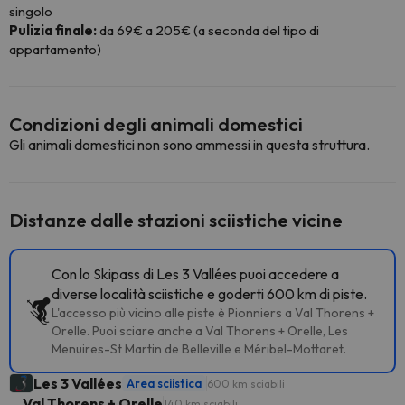
singolo
Pulizia finale:
da 69€ a 205€ (a seconda del tipo di
appartamento)
Condizioni degli animali domestici
Gli animali domestici non sono ammessi in questa struttura.
Distanze dalle stazioni sciistiche vicine
Con lo Skipass di Les 3 Vallées puoi accedere a
diverse località sciistiche e goderti 600 km di piste.
L'accesso più vicino alle piste è Pionniers a Val Thorens +
Orelle. Puoi sciare anche a Val Thorens + Orelle, Les
Menuires-St Martin de Belleville e Méribel-Mottaret.
Les 3 Vallées
Area sciistica
600 km sciabili
Val Thorens + Orelle
140 km sciabili