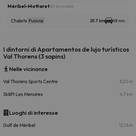
Méribel-Mottaret
60 km sciabili
Chalets
Funivia
25.7 km
48 min
I dintorni di Apartamentos de lujo turísticos
Val Thorens (3 sapins)
Nelle vicinanze
Val Thorens Sports Centre
320 m
Skilift Les Menuires
4.7 km
Luoghi di interesse
Golf de Méribel
12.1 km