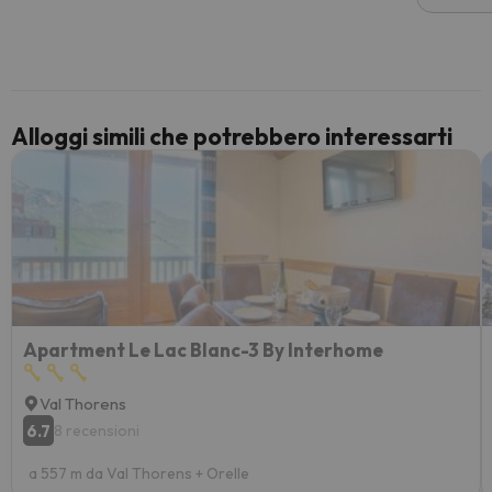
voluto
per 6 g
paghi 
Alloggi simili che potrebbero interessarti
Apartment Le Lac Blanc-3 By Interhome
Val Thorens
6.7
8 recensioni
a 557 m da Val Thorens + Orelle