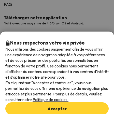
FAQ
Téléchargez notre application
Noté avec une moyenne de 4,6/5 sur iOS et Android.
Nous respectons votre vie privée
Nous utilisons des cookies uniquement afin de vous offrir
une expérience de navigation adaptée à vos préférences
et de vous présenter des publicités personnalisées en
fonction de votre profil. Ces cookies nous permettent
d’afficher du contenu correspondant à vos centres d’intérêt
et d’optimiser notre site pour vous.
Modes de paiement disponibles
En cliquant sur "Accepter et continuer", vous nous
permettez de vous offrir une expérience de navigation plus
efficace et plus pertinente. Pour plus de détails, veuillez
consulter notre
Politique de cookies.
Conditions générales d'utilisation
Accepter
Protection des données