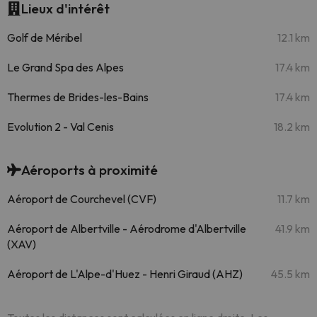
Lieux d'intérêt
Golf de Méribel
12.1 km
Le Grand Spa des Alpes
17.4 km
Thermes de Brides-les-Bains
17.4 km
Evolution 2 - Val Cenis
18.2 km
Aéroports à proximité
Aéroport de Courchevel (CVF)
11.7 km
Aéroport de Albertville - Aérodrome d'Albertville
41.9 km
(XAV)
Aéroport de L'Alpe-d'Huez - Henri Giraud (AHZ)
45.5 km