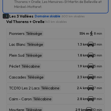
Thorens + Orelle, Les Menuires-St Martin de Belleville et
Méribel-Mottaret.
Les 3 Vallées
Domaine skiable
600 km skiables
Val Thorens + Orelle
140 km skiables
Pionniers
Télésiège
554 m
8 min
Lac Blanc
Télésiège
1.3 km
3 min
Plein Sud
Télésiège
1.8 km
5 min
Péclet
Télécabine
1.9 km
5 min
Cascades
Télésiège
2.3 km
8 min
TCD10 Les 2 Lacs
Télécabine
2.4 km
7 min
Cairn - Caron
Télécabine
2.8 km
9 min
Moutiere
Télésiège
2.9 km
10 min