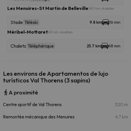
Les Menuires-St Martin de Belleville
160 km skiables
Stade
Téléski
9.8 km
16 min
Méribel-Mottaret
60 km skiables
Chalets
Téléphérique
25.7 km
48 min
Les environs de Apartamentos de lujo
turísticos Val Thorens (3 sapins)
A proximité
Centre sportif de Val Thorens
320 m
Remontée mécanique des Menuires
4.7 km