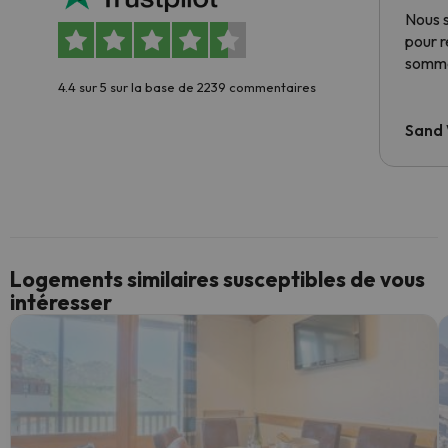
Nous 
pour 
somme
4.4 sur 5 sur la base de 2239 commentaires
Sand
Logements similaires susceptibles de vous
intéresser