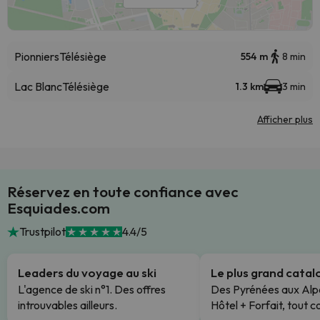
Pionniers
Télésiège
554 m
8 min
Lac Blanc
Télésiège
1.3 km
3 min
Afficher plus
Réservez en toute confiance avec
Esquiades.com
Trustpilot
4.4/5
Leaders du voyage au ski
Le plus grand cata
L'agence de ski n°1. Des offres
Des Pyrénées aux Alp
introuvables ailleurs.
Hôtel + Forfait, tout c