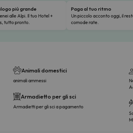
talogo più grande
Paga al tuo ritmo
enei alle Alpi. Il tuo Hotel +
Un piccolo acconto oggi, il rest
s, tutto pronto.
comode rate.
Animali domestici
animali ammessi
Ne
Ac
Armadietto per gli sci
Armadietti per gli sci a pagamento
S
Mi