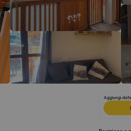
la strada. Non appena troverà la bussola, tornerà.
Aggiungi date 
Posizione e 