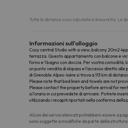
Tutte le distanze sono calcolate in linea retta. Le 
Informazioni sull'alloggio
Cosy central Studio with a view, balcony 20m2 4ppl
terrazza. Questo appartamento con balcone e vista
forno e 1 bagno con doccia. Per vostra comodità, la
un punto vendita di skipass e l’accesso diretto alle
di Grenoble Alpes-Isère si trova a 113 km di distanz
Please note that bed linen and towels are not prov
Please contact the property before arrival for rental
a l'orario in cui prevedete di arrivare. Potrete ins
utilizzando i recapiti riportati nella conferma dell
Alcuni dei servizi elencati potrebbero essere a pag
sono soggette a modifiche da parte della struttura