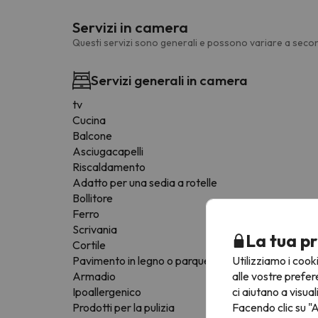
Servizi in camera
Questi servizi sono generali e possono variare a secon
Servizi generali in camera
tv
Cucina
Balcone
Asciugacapelli
Riscaldamento
Adatto per una sedia a rotelle
Bollitore
Ferro
Scrivania
La tua pr
Cortile
Utilizziamo i cook
Pavimento in legno o parquet
alle vostre prefer
Armadio
ci aiutano a visual
Ipoallergenico
Facendo clic su "A
Prodotti per la pulizia