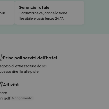
Garanzia totale
o in
Garanzia neve, cancellazione
flessibile e assistenza 24/7.
Principali servizi dell'hotel
gozio di attrezzatura da sci
cesso diretto alle piste
Attività
ciare
ni golf
A pagamento