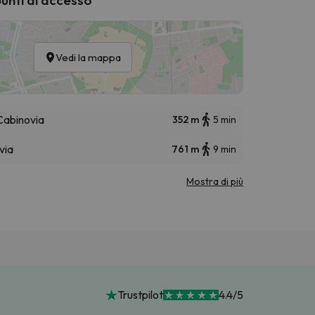
Vedi la mappa
Cabinovia
352 m
5 min
via
761 m
9 min
Mostra di più
Trustpilot
4.4/5