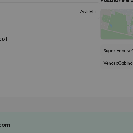
Vedi tutti
:00 h
Super Venosc
Venosc
Cabino
.com