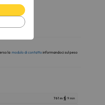
erso la
modulo di contatto
informandoci sul peso
761 m
9 min