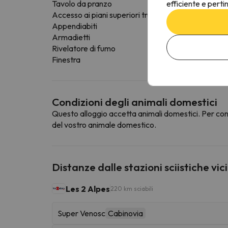
efficiente e perti
Tavolo da pranzo
Accesso ai piani superiori tramite ascensore
Appendiabiti
Armadietti
Rivelatore di fumo
Finestra
Condizioni degli animali domestici
Questo alloggio accetta animali domestici. Per cons
del vostro animale domestico.
Distanze dalle stazioni sciistiche vic
Les 2 Alpes
220 km sciabili
Super Venosc
Cabinovia