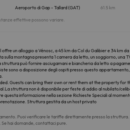
Aeroporto di Gap - Tallard (GAT)
61.5 km
distanze effettive possono variare.
 offre un alloggio a Vénosc, a 45 km da Col du Galibier e 34 km da
 sulla montagna presenta 1 camera da letto, un soggiorno, una TV 
 struttura può fornire asciugamani e biancheria da letto a pagament
 piste sono a disposizione degli ospiti presso questo appartamento, e
a.
ided. Guests can bring their own or rent them at the property for t
.La struttura non è disponibile per feste di addio al nubilato/celiba
erire questa informazione nella sezione Richieste Speciali al moment
a prenotazione. Struttura gestita da un host privato
amento. Puoi verificare le tariffe direttamente presso la struttura
. Se hai domande, contattaci pure.