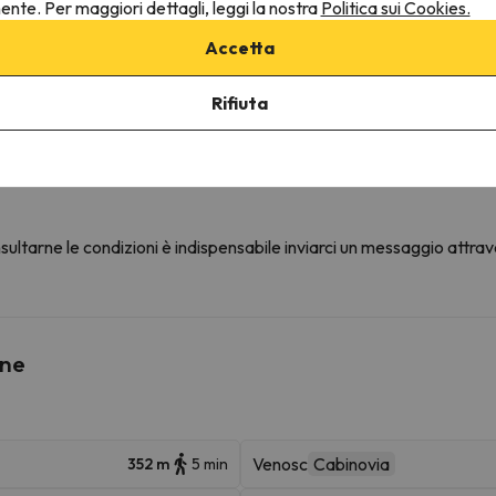
nente. Per maggiori dettagli, leggi la nostra
Politica sui Cookies.
Stendino
Tostapane
Accetta
Stoviglie
Zona pranzo
Rifiuta
Fornelli
ultarne le condizioni è indispensabile inviarci un messaggio attrav
ine
Venosc
Cabinovia
352 m
5 min