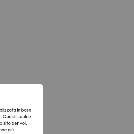
alizzata in base
o. Questi cookie
o sito per voi.
one più