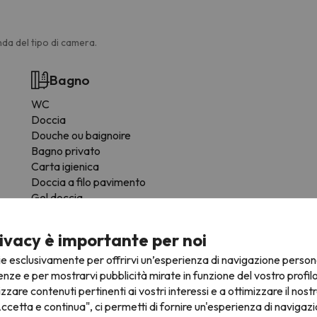
da del tipo di camera.
Bagno
WC
Doccia
Douche ou baignoire
Bagno privato
Carta igienica
Doccia a filo pavimento
Gel doccia
Altri servizi
ivacy è importante per noi
ie esclusivamente per offrirvi un’esperienza di navigazione person
Forno
enze e per mostrarvi pubblicità mirate in funzione del vostro profil
Frigo
izzare contenuti pertinenti ai vostri interessi e a ottimizzare il nostr
Cafetière
ccetta e continua", ci permetti di fornire un'esperienza di navigazi
Microonde