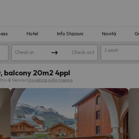
pass
Hotel
Info Stazioni
Novità
G
2 adulti
Check-in
Check-out
w, balcony 20m2 4ppl
a
tro di Venosc
Visualizza sulla mappa
ispondente alla sua ricerca. Provare a modificare la destinazione.