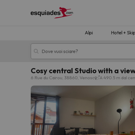
Alpi
Hotel + Ski
Cosy central Studio with a vie
Hotel + skipass
Hotel di montagn
6 Rue du Cairou, 38860, Venosc
A 490.5 m dal cen
Ops, non abbiamo trovato alcun risultato corr