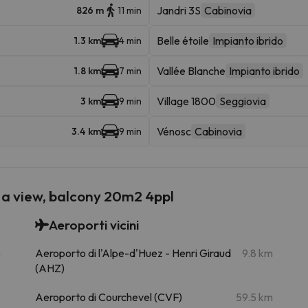
Jandri 3S
Cabinovia
826 m
11 min
Belle étoile
Impianto ibrido
1.3 km
4 min
Vallée Blanche
Impianto ibrido
1.8 km
7 min
Village 1800
Seggiovia
3 km
9 min
Vénosc
Cabinovia
3.4 km
9 min
th a view, balcony 20m2 4ppl
Aeroporti vicini
m
Aeroporto di l'Alpe-d'Huez - Henri Giraud
9.8 km
(AHZ)
Aeroporto di Courchevel (CVF)
59.5 km