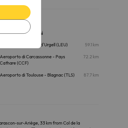
Aeroporti vicini
Aeroporto di La Seu d'Urgell (LEU)
59.1 km
Aeroporto di Carcassonne - Pays
72.2 km
Cathare (CCF)
Aeroporto di Toulouse - Blagnac (TLS)
87.7 km
Tarascon-sur-Ariège, 33 km from Col de la