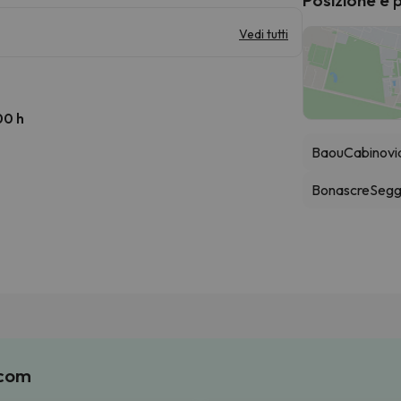
Vedi tutti
00 h
Baou
Cabinovi
Bonascre
Segg
.com