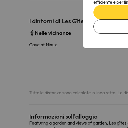
efficiente e perti
I dintorni di Les Gîtes Du Clos Des P
Nelle vicinanze
Cave of Niaux
4.4 k
Tutte le distanze sono calcolate in linea retta. Le 
Informazioni sull'alloggio
Featuring a garden and views of garden, Les gîtes 