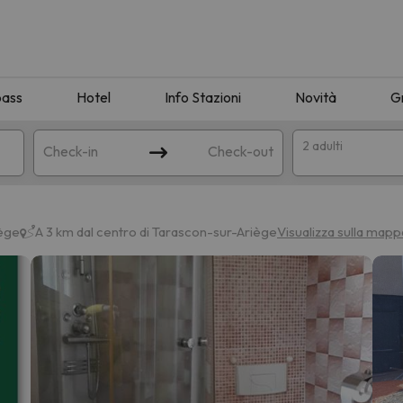
pass
Hotel
Info Stazioni
Novità
G
2 adulti
Check-in
Check-out
a
iège
A 3 km dal centro di Tarascon-sur-Ariège
Visualizza sulla mapp
ispondente alla sua ricerca. Provare a modificare la destinazione.