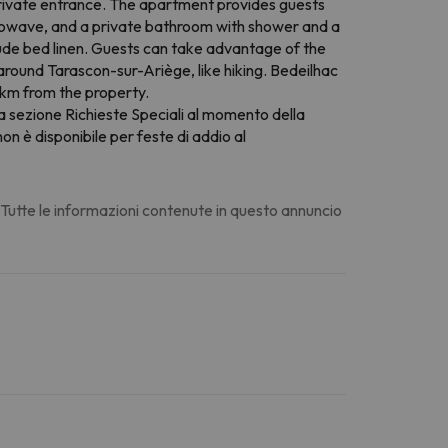
 private entrance. The apartment provides guests
icrowave, and a private bathroom with shower and a
clude bed linen. Guests can take advantage of the
 around Tarascon-sur-Ariège, like hiking. Bedeilhac
 km from the property.
lla sezione Richieste Speciali al momento della
on è disponibile per feste di addio al
. Tutte le informazioni contenute in questo annuncio