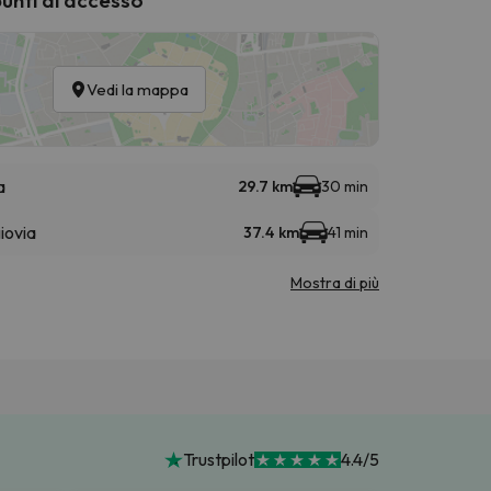
Vedi la mappa
a
29.7 km
30 min
iovia
37.4 km
41 min
Mostra di più
Trustpilot
4.4/5