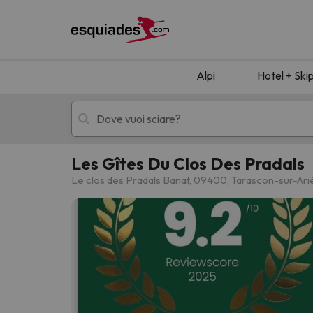
Alpi
Hotel + Ski
Les Gîtes Du Clos Des Pradals
Hotel + skipass
Hotel di montagn
Le clos des Pradals Banat, 09400, Tarascon-sur-Ar
Ops, non abbiamo trovato alcun risultato corr