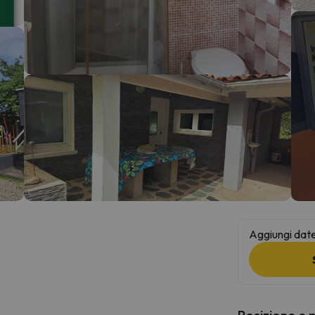
la strada. Non appena troverà la bussola, tornerà.
Aggiungi date 
Posizione e 