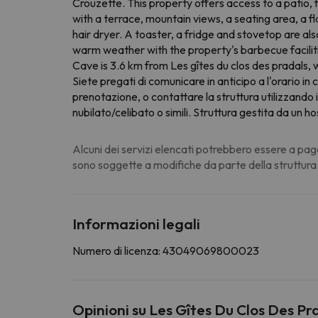
Crouzette. This property offers access to a patio,
with a terrace, mountain views, a seating area, a 
hair dryer. A toaster, a fridge and stovetop are al
warm weather with the property's barbecue facilitie
Cave is 3.6 km from Les gîtes du clos des pradals,
Siete pregati di comunicare in anticipo a l'orario i
prenotazione, o contattare la struttura utilizzando i
nubilato/celibato o simili. Struttura gestita da un ho
Alcuni dei servizi elencati potrebbero essere a pag
sono soggette a modifiche da parte della struttura
Informazioni legali
Numero di licenza: 43049069800023
Opinioni su Les Gîtes Du Clos Des Pr