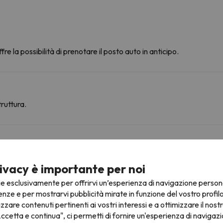
fre la possibilità di prenotare il posto auto in anticipo.
ruttura.
ine
ivacy è importante per noi
ie esclusivamente per offrirvi un’esperienza di navigazione person
Bonascre
Seggiovia
29.7 km
30 min
enze e per mostrarvi pubblicità mirate in funzione del vostro profil
izzare contenuti pertinenti ai vostri interessi e a ottimizzare il nostr
43.7 km
57 min
ccetta e continua", ci permetti di fornire un'esperienza di navigazi