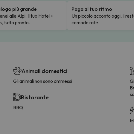
talogo più grande
Paga al tuo ritmo
enei alle Alpi. Il tuo Hotel +
Un piccolo acconto oggi, il rest
s, tutto pronto.
comode rate.
Animali domestici
Gli animali non sono ammessi
G
B
so
Ristorante
BBQ
Mi