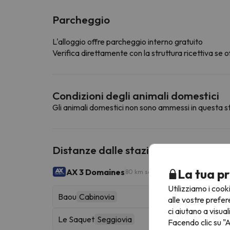
Parcheggio
L'alloggio offre parcheggio interno gratuito
Verifica direttamente con la struttura ricettiva se of
Condizioni degli animali domestici
Gli animali domestici non sono ammessi in questa st
Distanze dalle stazioni sciistiche vic
La tua pr
AX 3 Domaines
80 km sciabili
Utilizziamo i cook
Baou
Cabinovia
alle vostre prefer
ci aiutano a visual
Le Saquet
Seggiovia
Facendo clic su "A