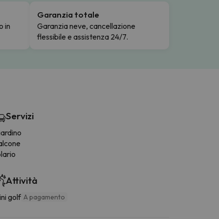
Garanzia totale
o in
Garanzia neve, cancellazione
flessibile e assistenza 24/7.
Servizi
iardino
alcone
lario
Attività
ni golf
A pagamento