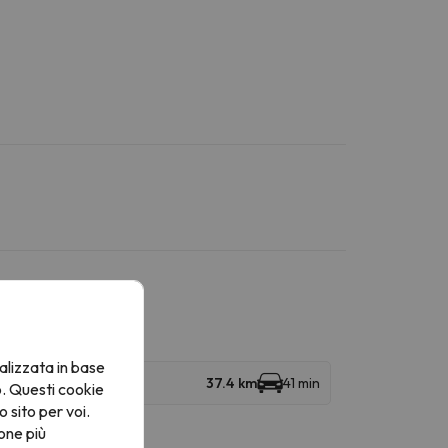
alizzata in base
37.4 km
41 min
o. Questi cookie
o sito per voi.
one più