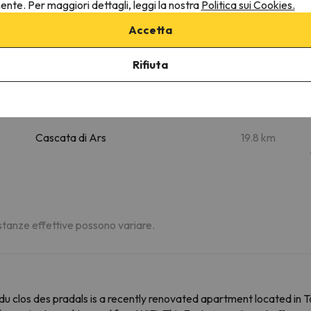
nente. Per maggiori dettagli, leggi la nostra
Politica sui Cookies.
Accetta
radals
Rifiuta
Luoghi di interesse
m
Lombrives
5.2 km
Cascata di Ars
19.8 km
distanze effettive possono variare.
du clos des pradals is a recently renovated apartment located in 