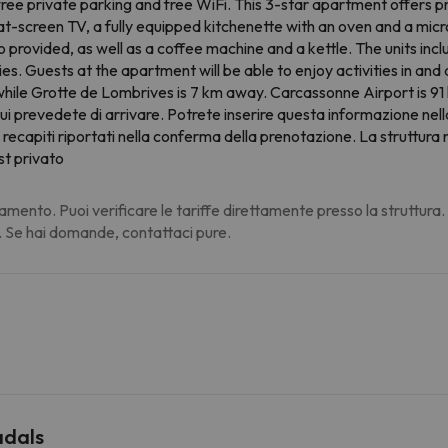
 free private parking and free WiFi. This 3-star apartment offers
flat-screen TV, a fully equipped kitchenette with an oven and a m
so provided, as well as a coffee machine and a kettle. The units in
s. Guests at the apartment will be able to enjoy activities in and
 while Grotte de Lombrives is 7 km away. Carcassonne Airport is 91
n cui prevedete di arrivare. Potrete inserire questa informazione ne
 recapiti riportati nella conferma della prenotazione. La struttura n
st privato
amento. Puoi verificare le tariffe direttamente presso la struttura
. Se hai domande, contattaci pure.
adals