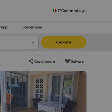
IT
Contatto
Login
ruppi
Recensioni
Cercare
Condividere
Salvare
a