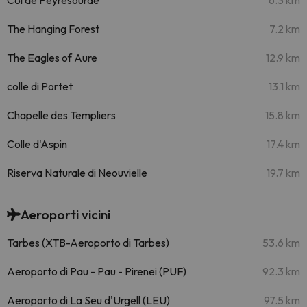
Col de Peyresourde
6.3 km
The Hanging Forest
7.2 km
The Eagles of Aure
12.9 km
colle di Portet
13.1 km
Chapelle des Templiers
15.8 km
Colle d'Aspin
17.4 km
Riserva Naturale di Neouvielle
19.7 km
Aeroporti vicini
Tarbes (XTB-Aeroporto di Tarbes)
53.6 km
Aeroporto di Pau - Pau - Pirenei (PUF)
92.3 km
Aeroporto di La Seu d'Urgell (LEU)
97.5 km