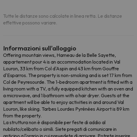
Tutte le distanze sono calcolate in linea retta. Le distanze
effettive possono variare.
Informazioni sull'alloggio
Offering mountain views, Hameau de la Belle Sayette,
appartement pour 4 is an accommodation located in Val
Louron, 33 km from Col d'Aspin and 43 km from Gouffre
d'Esparros. The property is non-smoking and is set 17 km from
Col de Peyresourde. The 1-bedroom apartment is fitted with a
living room with a TV, a fully equipped kitchen with an oven and
a microwave, and 1 bathroom with a hair dryer. Guests at the
apartment will be able to enjoy activities in and around Val
Louron, like skiing. Tarbes Lourdes Pyrénées Airport is 89 km
from the property.
La struttura non è disponibile per feste di addio al
nubilato/celibato o simili. Siete pregati di comunicare in
anticipo a l'orario in cui prevedete di arrivare. Potrete inserire