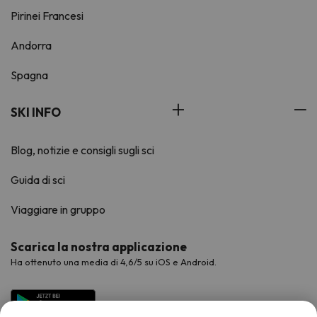
Pirinei Francesi
Andorra
Spagna
SKI INFO
Blog, notizie e consigli sugli sci
Guida di sci
Viaggiare in gruppo
Scarica la nostra applicazione
Ha ottenuto una media di 4,6/5 su iOS e Android.