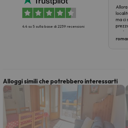
Allora
locali
ma ci 
prezzo
4.4 su 5 sulla base di 2239 recensioni
nostra 
econom
roman
costre
voluto
per 6 g
paghi 
Alloggi simili che potrebbero interessarti