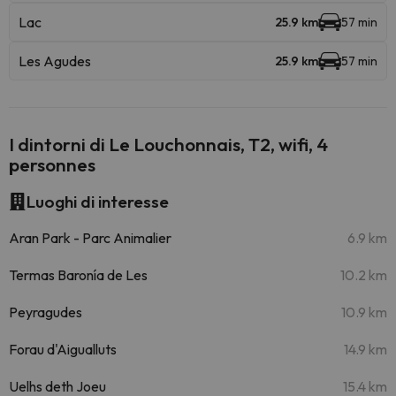
Lac
25.9 km
57 min
Les Agudes
25.9 km
57 min
I dintorni di Le Louchonnais, T2, wifi, 4
personnes
Luoghi di interesse
Aran Park - Parc Animalier
6.9 km
Termas Baronía de Les
10.2 km
Peyragudes
10.9 km
Forau d'Aigualluts
14.9 km
Uelhs deth Joeu
15.4 km