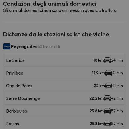
Condizioni degli animali domestici
Gli animali domestici non sono ammessi in questa struttura.
Distanze dalle stazioni sciistiche vicine
Peyragudes
60 km sciabili
Le Serias
18 km
24 min
Privilège
21.9 km
41 min
Cap de Pales
22 km
41 min
Serre Doumenge
22.2 km
42 min
Barbioules
25.8 km
57 min
Soulas
25.8 km
57 min