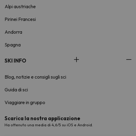
Alpi austriache
Pirinei Francesi
Andorra
Spagna
SKI INFO
Blog, notizie e consigli sugli sci
Guida di sci
Viaggiare in gruppo
Scarica la nostra applicazione
Ha ottenuto una media di 4,6/5 su iOS e Android.