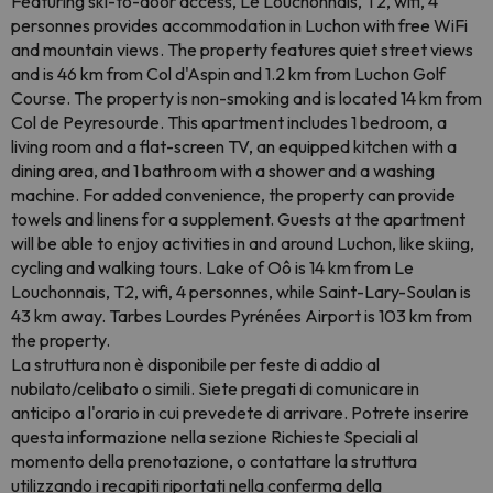
Featuring ski-to-door access, Le Louchonnais, T2, wifi, 4
personnes provides accommodation in Luchon with free WiFi
and mountain views. The property features quiet street views
and is 46 km from Col d'Aspin and 1.2 km from Luchon Golf
Course. The property is non-smoking and is located 14 km from
Col de Peyresourde. This apartment includes 1 bedroom, a
living room and a flat-screen TV, an equipped kitchen with a
dining area, and 1 bathroom with a shower and a washing
machine. For added convenience, the property can provide
towels and linens for a supplement. Guests at the apartment
will be able to enjoy activities in and around Luchon, like skiing,
cycling and walking tours. Lake of Oô is 14 km from Le
Louchonnais, T2, wifi, 4 personnes, while Saint-Lary-Soulan is
43 km away. Tarbes Lourdes Pyrénées Airport is 103 km from
the property.
La struttura non è disponibile per feste di addio al
nubilato/celibato o simili. Siete pregati di comunicare in
anticipo a l'orario in cui prevedete di arrivare. Potrete inserire
questa informazione nella sezione Richieste Speciali al
momento della prenotazione, o contattare la struttura
utilizzando i recapiti riportati nella conferma della