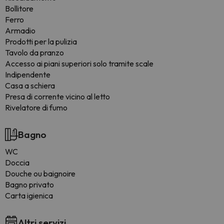
Bollitore
Ferro
Armadio
Prodotti per la pulizia
Tavolo da pranzo
Accesso ai piani superiori solo tramite scale
Indipendente
Casa a schiera
Presa di corrente vicino al letto
Rivelatore di fumo
Bagno
WC
Doccia
Douche ou baignoire
Bagno privato
Carta igienica
Altri servizi