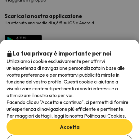
Scarica la nostra applicazione
Ha ottenuto una media di 4,6/5 su iOS e Android.
La tua privacy è importante per noi
Utilizziamo i cookie esclusivamente per offrirvi
un’esperienza di navigazione personalizzata in base alle
vostre preferenze e per mostrarvi pubblicità mirate in
funzione del vostro profilo. Questi cookie ci aiutano a
visualizzare contenuti pertinenti ai vostri interessi e a
Metodi di pagamento disponibili
ottimizzare il nostro sito per voi.
Facendo clic su "Accetta e continua", ci permetti di fornire
un'esperienza di navigazione più efficiente e pertinente.
Per maggiori dettagli, leggi la nostra
Politica sui Cookies.
Termini e condizioni generali
Accetta
Protezione dei dati