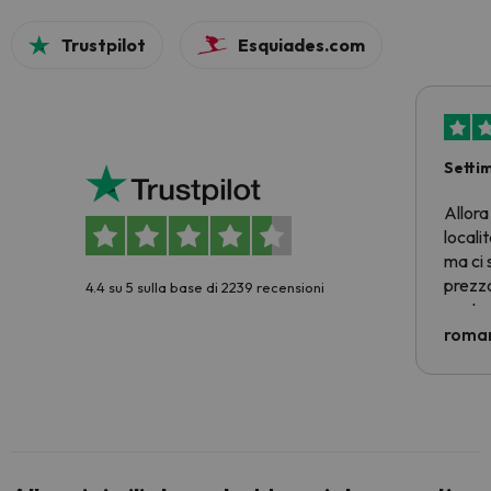
Trustpilot
Esquiades.com
Setti
Allora
locali
ma ci 
prezzo
4.4 su 5 sulla base di 2239 recensioni
nostra 
econom
roman
costre
voluto
per 6 g
paghi 