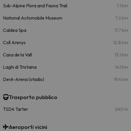
Sub-Alpine Flora and Fauna Trail
7.1 km
National Automobile Museum
7.6 km
Caldea Spa
11.7 km
Coll Arenys
12.8 km
Casa de la Vall
13.1 km
Laghi di Tristaina
14.1 km
Devk-Arena (stadio)
19.4 km
Trasporto pubblico
TSD4 Tarter
240 m
Aeroporti vicini