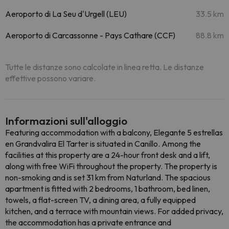
Aeroporto di La Seu d'Urgell (LEU)
33.5 km
Aeroporto di Carcassonne - Pays Cathare (CCF)
88.8 km
Tutte le distanze sono calcolate in linea retta. Le distanze
effettive possono variare.
Informazioni sull'alloggio
Featuring accommodation with a balcony, Elegante 5 estrellas
en Grandvalira El Tarter is situated in Canillo. Among the
facilities at this property are a 24-hour front desk and a lift,
along with free WiFi throughout the property. The property is
non-smoking and is set 31 km from Naturland. The spacious
apartment is fitted with 2 bedrooms, 1 bathroom, bed linen,
towels, a flat-screen TV, a dining area, a fully equipped
kitchen, and a terrace with mountain views. For added privacy,
the accommodation has a private entrance and