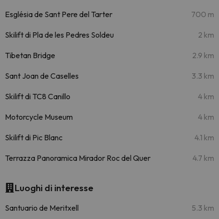
Església de Sant Pere del Tarter
700 m
Skilift di Pla de les Pedres Soldeu
2 km
Tibetan Bridge
2.9 km
Sant Joan de Caselles
3.3 km
Skilift di TC8 Canillo
4 km
Motorcycle Museum
4 km
Skilift di Pic Blanc
4.1 km
Terrazza Panoramica Mirador Roc del Quer
4.7 km
Luoghi di interesse
Santuario de Meritxell
5.3 km