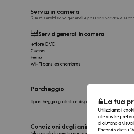
Servizi in camera
Questi servizi sono generali e possono variare a secon
Servizi generali in camera
lettore DVD
Cucina
Ferro
Wi-Fi dans les chambres
Parcheggio
La tua pr
Il parcheggio gratuito è disponibile nelle immediate 
Utilizziamo i cook
alle vostre prefer
ci aiutano a visual
Condizioni degli animali domestici
Facendo clic su "A
Gli animali domestici non sono ammessi in questa st