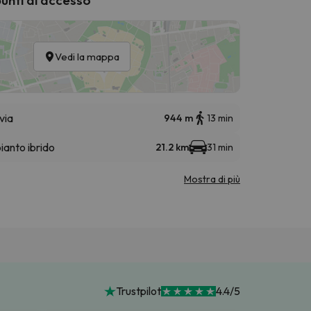
Vedi la mappa
via
944 m
13 min
ianto ibrido
21.2 km
31 min
Mostra di più
Trustpilot
4.4/5