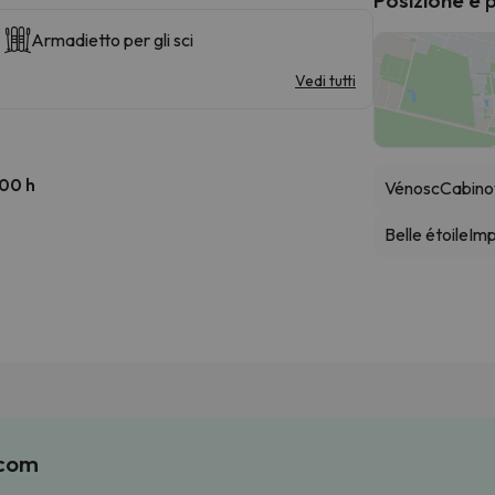
Armadietto per gli sci
Vedi tutti
:00 h
Vénosc
Cabino
Belle étoile
Imp
.com