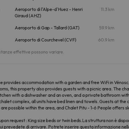
m
Aeroporto di l'Alpe-d'Huez - Henri
11.3 km
Giraud (AHZ)
Aeroporto di Gap - Tallard (GAT)
59.9 km
Aeroporto di Courchevel (CVF)
60.9 km
distanze effettive possono variare.
eople provides accommodation with a garden and free WiFi in Vénos
ms, this property also provides guests with a picnic area. The cha
 kitchen with a dishwasher and an oven, and a private bathroom wit
 chalet complex, all units have bed linen and towels. Guests at the c
ng are possible within the area, and Chalet Pitu - 1-6 People offers
pon request : King size beds or twin beds.La struttura non è disponib
n cui prevedete di arrivare. Potrete inserire questa informazione ne