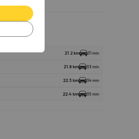
21.2 km
31 min
21.8 km
33 min
22.3 km
34 min
22.4 km
35 min