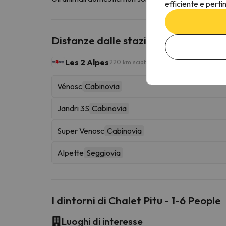
efficiente e perti
Distanze dalle stazioni sciistiche vic
Les 2 Alpes
220 km sciabili
Vénosc
Cabinovia
Jandri 3S
Cabinovia
Super Venosc
Cabinovia
Alpette
Seggiovia
I dintorni di Chalet Pitu - 1-6 People
Luoghi di interesse