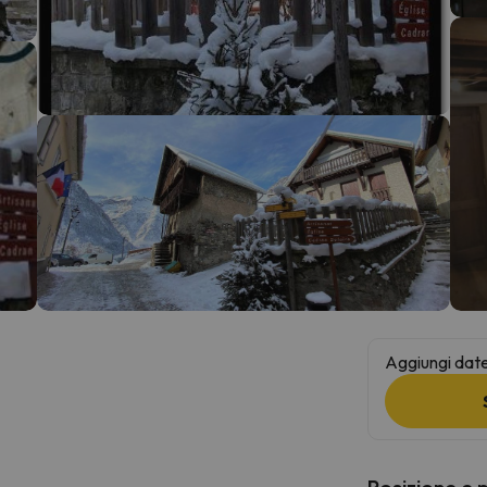
la strada. Non appena troverà la bussola, tornerà.
Aggiungi date 
Posizione e 