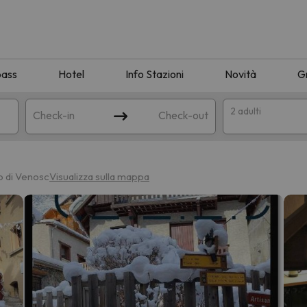
pass
Hotel
Info Stazioni
Novità
G
2 adulti
Check-in
Check-out
a
o di Venosc
Visualizza sulla mappa
ispondente alla sua ricerca. Provare a modificare la destinazione.