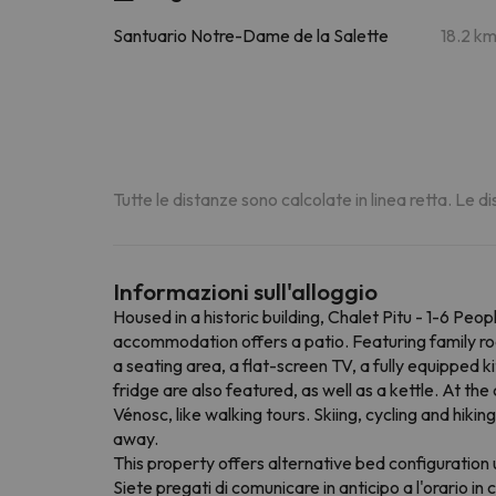
Santuario Notre-Dame de la Salette
18.2 k
Tutte le distanze sono calcolate in linea retta. Le 
Informazioni sull'alloggio
Housed in a historic building, Chalet Pitu - 1-6 P
accommodation offers a patio. Featuring family roo
a seating area, a flat-screen TV, a fully equipped
fridge are also featured, as well as a kettle. At the
Vénosc, like walking tours. Skiing, cycling and hiki
away.
This property offers alternative bed configuration u
Siete pregati di comunicare in anticipo a l'orario i