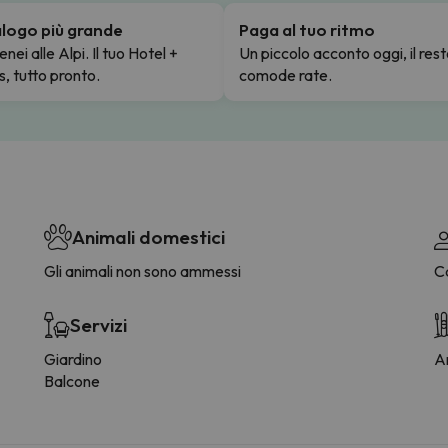
talogo più grande
Paga al tuo ritmo
enei alle Alpi. Il tuo Hotel +
Un piccolo acconto oggi, il rest
s, tutto pronto.
comode rate.
Animali domestici
Gli animali non sono ammessi
C
Servizi
Giardino
Ar
Balcone