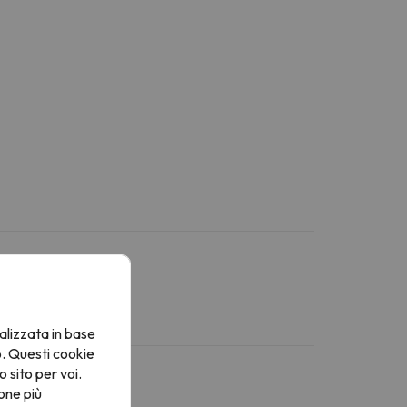
alizzata in base
o. Questi cookie
o sito per voi.
one più