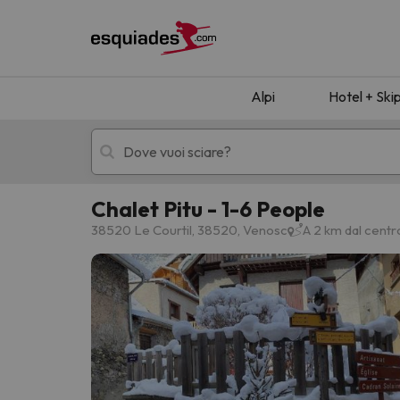
Alpi
Hotel + Ski
Chalet Pitu - 1-6 People
Hotel + skipass
Hotel di montagn
38520 Le Courtil, 38520, Venosc
A 2 km dal centr
Ops, non abbiamo trovato alcun risultato corr