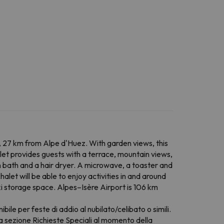
c, 27 km from Alpe d'Huez. With garden views, this
let provides guests with a terrace, mountain views,
h bath and a hair dryer. A microwave, a toaster and
halet will be able to enjoy activities in and around
 ski storage space. Alpes–Isère Airport is 106 km
ile per feste di addio al nubilato/celibato o simili.
lla sezione Richieste Speciali al momento della