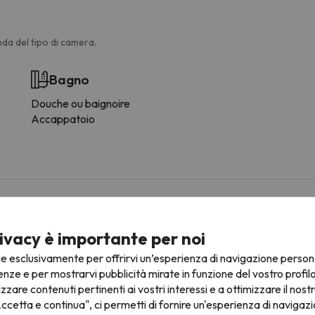
da del tipo di camera.
Bagno
Douche ou baignoire
Accappatoio
ivacy è importante per noi
vicinanze dell'alloggio.
ie esclusivamente per offrirvi un’esperienza di navigazione person
enze e per mostrarvi pubblicità mirate in funzione del vostro profil
izzare contenuti pertinenti ai vostri interessi e a ottimizzare il nostr
ccetta e continua", ci permetti di fornire un'esperienza di navigazi
ruttura.