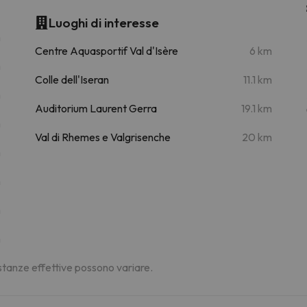
Luoghi di interesse
m
Centre Aquasportif Val d'Isère
6 km
m
Colle dell'Iseran
11.1 km
m
Auditorium Laurent Gerra
19.1 km
m
Val di Rhemes e Valgrisenche
20 km
m
m
m
m
distanze effettive possono variare.