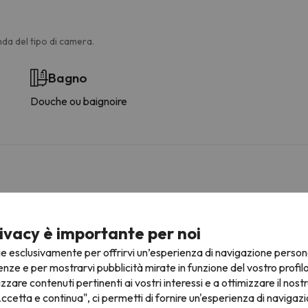
da del tipo di camera.
Bagno
Douche ou baignoire
fre la possibilità di prenotare il posto auto in anticipo.
ivacy è importante per noi
ie esclusivamente per offrirvi un’esperienza di navigazione person
enze e per mostrarvi pubblicità mirate in funzione del vostro profil
izzare contenuti pertinenti ai vostri interessi e a ottimizzare il nostr
ruttura.
ccetta e continua", ci permetti di fornire un'esperienza di navigazi