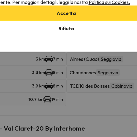
nente. Per maggiori dettagli, leggi la nostra
Politica sui Cookies.
Accetta
ine
Rifiuta
Tichot
Cabinovia
313 m
4 min
Almes (Quad)
Seggiovia
3 km
7 min
Chaudannes
Seggiovia
3.3 km
8 min
TCD10 des Boisses
Cabinovia
3.9 km
8 min
10.7 km
19 min
 - Val Claret-20 By Interhome