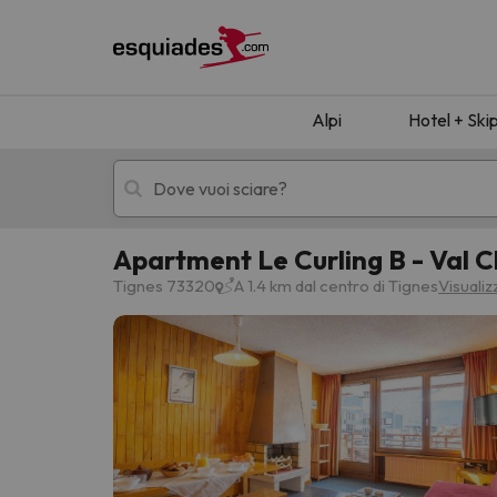
Alpi
Hotel + Ski
Apartment Le Curling B - Val 
Hotel + skipass
Hotel di montagn
Tignes 73320
A 1.4 km dal centro di Tignes
Visuali
Ops, non abbiamo trovato alcun risultato corr