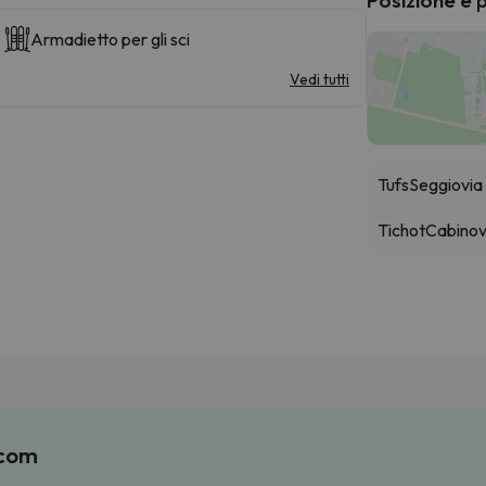
Armadietto per gli sci
Vedi tutti
Tufs
Seggiovia
Tichot
Cabinov
.com