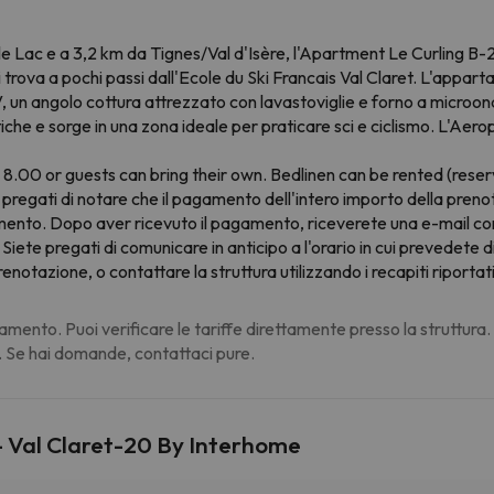
le Lac e a 3,2 km da Tignes/Val d'Isère, l'Apartment Le Curling B-20
trova a pochi passi dall'Ecole du Ski Francais Val Claret. L'appart
, un angolo cottura attrezzato con lavastoviglie e forno a microo
stiche e sorge in una zona ideale per praticare sci e ciclismo. L'Aer
8.00 or guests can bring their own. Bedlinen can be rented (rese
pregati di notare che il pagamento dell'intero importo della prenota
ento. Dopo aver ricevuto il pagamento, riceverete una e-mail cont
vi. Siete pregati di comunicare in anticipo a l'orario in cui prevedet
enotazione, o contattare la struttura utilizzando i recapiti riporta
amento. Puoi verificare le tariffe direttamente presso la struttura
. Se hai domande, contattaci pure.
- Val Claret-20 By Interhome