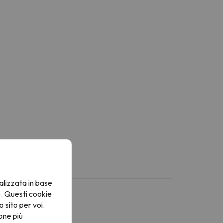
alizzata in base
o. Questi cookie
o sito per voi.
one più