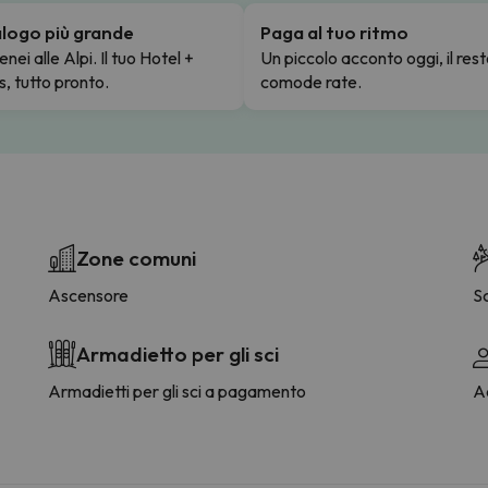
talogo più grande
Paga al tuo ritmo
enei alle Alpi. Il tuo Hotel +
Un piccolo acconto oggi, il rest
s, tutto pronto.
comode rate.
Zone comuni
Ascensore
S
Armadietto per gli sci
Armadietti per gli sci a pagamento
Ac