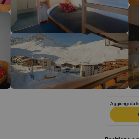
la strada. Non appena troverà la bussola, tornerà.
Aggiungi date 
Posizione e 