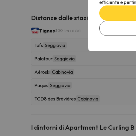
efficiente e perti
Distanze dalle stazioni sciistiche vic
Tignes
300 km sciabili
Tufs
Seggiovia
Palafour
Seggiovia
Aéroski
Cabinovia
Paquis
Seggiovia
TCD8 des Brévières
Cabinovia
I dintorni di Apartment Le Curling B