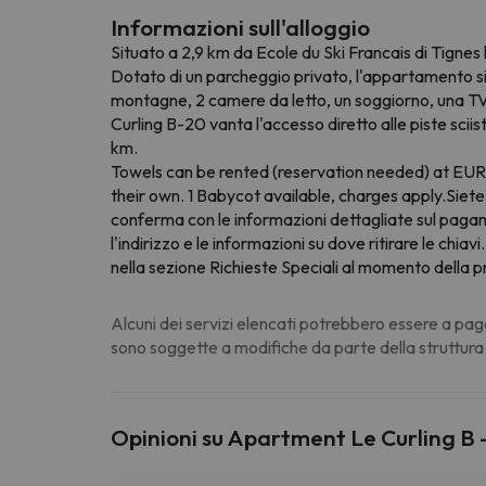
Informazioni sull'alloggio
Situato a 2,9 km da Ecole du Ski Francais di Tignes 
Dotato di un parcheggio privato, l'appartamento si 
montagne, 2 camere da letto, un soggiorno, una TV
Curling B-20 vanta l'accesso diretto alle piste scii
km.
Towels can be rented (reservation needed) at EUR 
their own. 1 Babycot available, charges apply.Siete 
conferma con le informazioni dettagliate sul pagam
l'indirizzo e le informazioni su dove ritirare le chia
nella sezione Richieste Speciali al momento della pr
Alcuni dei servizi elencati potrebbero essere a pag
sono soggette a modifiche da parte della struttura
Opinioni su Apartment Le Curling B 