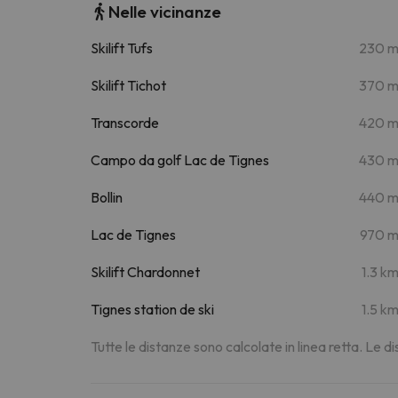
Nelle vicinanze
Skilift Tufs
230 
Skilift Tichot
370 
Transcorde
420 
Campo da golf Lac de Tignes
430 
Bollin
440 
Lac de Tignes
970 
Skilift Chardonnet
1.3 k
Tignes station de ski
1.5 k
Tutte le distanze sono calcolate in linea retta. Le 