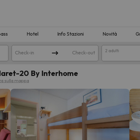
pass
Hotel
Info Stazioni
Novità
G
2 adulti
Check-in
Check-out
Claret-20 By Interhome
a
zza sulla mappa
ispondente alla sua ricerca. Provare a modificare la destinazione.