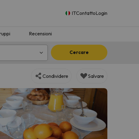
IT
Contatto
Login
ruppi
Recensioni
Cercare
Condividere
Salvare