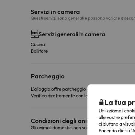
Servizi in camera
Questi servizi sono generali e possono variare a secon
Servizi generali in camera
Cucina
Bollitore
Parcheggio
L'alloggio offre parcheggio esterno a pagamento
Verifica direttamente con la struttura ricettiva se of
La tua pr
Utilizziamo i cook
alle vostre prefer
Condizioni degli animali domestici
ci aiutano a visual
Gli animali domestici non sono ammessi in questa st
Facendo clic su "A