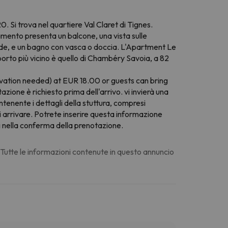
. Si trova nel quartiere Val Claret di Tignes.
amento presenta un balcone, una vista sulle
nde, e un bagno con vasca o doccia. L'Apartment Le
oporto più vicino è quello di Chambéry Savoia, a 82
rvation needed) at EUR 18.00 or guests can bring
zione è richiesto prima dell'arrivo. vi invierà una
enente i dettagli della stuttura, compresi
e di arrivare. Potrete inserire questa informazione
ti nella conferma della prenotazione.
. Tutte le informazioni contenute in questo annuncio