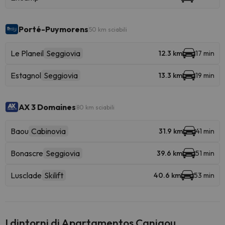
Porté-Puymorens
50 km sciabili
Le Planeil
Seggiovia
12.3 km
17 min
Estagnol
Seggiovia
13.3 km
19 min
AX 3 Domaines
80 km sciabili
Baou
Cabinovia
31.9 km
41 min
Bonascre
Seggiovia
39.6 km
51 min
Lusclade
Skilift
40.6 km
53 min
I dintorni di Apartamentos Canigou