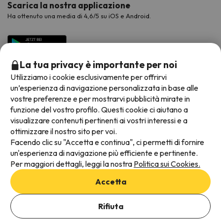
Scarica la nostra applicazione
Ha ottenuto una media di 4,6/5 su iOS e Android.
La tua privacy è importante per noi
Utilizziamo i cookie esclusivamente per offrirvi
un’esperienza di navigazione personalizzata in base alle
vostre preferenze e per mostrarvi pubblicità mirate in
funzione del vostro profilo. Questi cookie ci aiutano a
visualizzare contenuti pertinenti ai vostri interessi e a
Metodi di pagamento disponibili
ottimizzare il nostro sito per voi.
Facendo clic su "Accetta e continua", ci permetti di fornire
un'esperienza di navigazione più efficiente e pertinente.
Per maggiori dettagli, leggi la nostra
Politica sui Cookies.
Termini e condizioni generali
Accetta
Protezione dei dati
Aggiungi date per verificare la disponibilità
Informativa sui cookie
Rifiuta
Seleziona Date di prenotazione