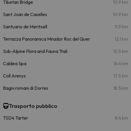
Tibetan Bridge
10.9 km
Sant Joan de Caselles
10.9 km
Santuario de Meritxell
11.9 km
Terrazza Panoramica Mirador Roc del Quer
12.1 km
Sub-Alpine Flora and Fauna Trail
15.5 km
Caldea Spa
16.4 km
Coll Arenys
17.5 km
Bagni romani di Dorres
18.5 km
Trasporto pubblico
TSD4 Tarter
8.4 km