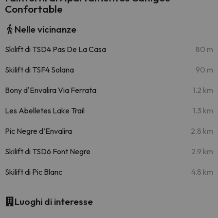
Confortable
Nelle vicinanze
Skilift di TSD4 Pas De La Casa
80 m
Skilift di TSF4 Solana
90 m
Bony d'Envalira Via Ferrata
1.2 km
Les Abelletes Lake Trail
1.3 km
Pic Negre d’Envalira
2.8 km
Skilift di TSD6 Font Negre
2.9 km
Skilift di Pic Blanc
4.8 km
Luoghi di interesse