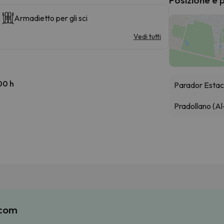
Armadietto per gli sci
Vedi tutti
00 h
Parador Estac
Pradollano (Al
.com