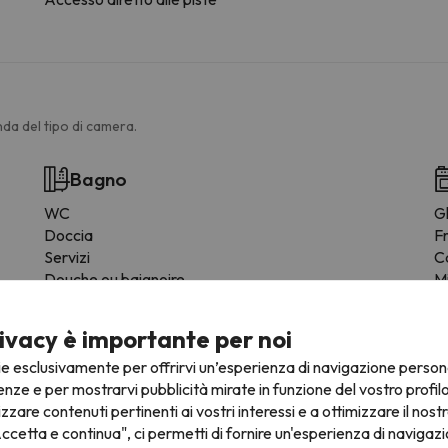
da del tipo di camera.
Bagno
WC
Gl
Doccia
F
Servizi
C
Douche ou baignoire
M
Bagno privato
T
Carta igienica
St
ivacy è importante per noi
Doccia a filo pavimento
Z
ie esclusivamente per offrirvi un’esperienza di navigazione person
Fo
enze e per mostrarvi pubblicità mirate in funzione del vostro profil
izzare contenuti pertinenti ai vostri interessi e a ottimizzare il nostr
ccetta e continua", ci permetti di fornire un'esperienza di navigazi