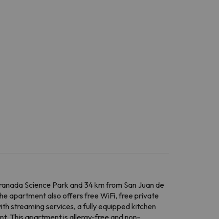
Granada Science Park and 34 km from San Juan de
e apartment also offers free WiFi, free private
ith streaming services, a fully equipped kitchen
t. This apartment is allergy-free and non-