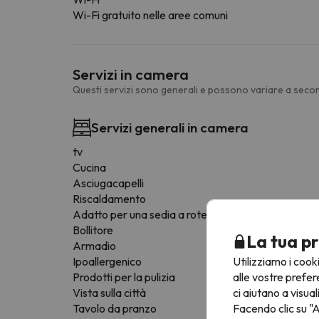
Wi-Fi gratuito nelle aree comuni
Servizi in camera
Questi servizi sono generali e possono variare a secon
Servizi generali in camera
tv
Cucina
Asciugacapelli
Riscaldamento
Adatto per una sedia a rotelle
Bollitore
La tua pr
Armadio
Utilizziamo i cook
Ipoallergenico
alle vostre prefer
Prodotti per la pulizia
ci aiutano a visual
Vista sulla città
Facendo clic su "A
Tavolo da pranzo