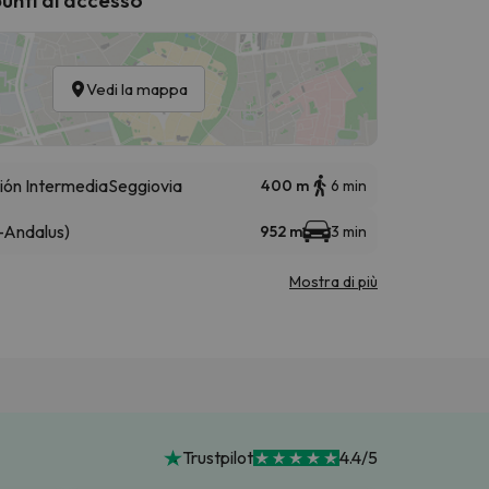
Vedi la mappa
ión Intermedia
Seggiovia
400 m
6 min
-Andalus)
952 m
3 min
Mostra di più
Trustpilot
4.4/5