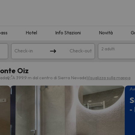
pass
Hotel
Info Stazioni
Novità
G
2 adulti
Check-in
Check-out
onte Oiz
a
vada
A 399.9 m dal centro di Sierra Nevada
Visualizza sulla mappa
ispondente alla sua ricerca. Provare a modificare la destinazione.