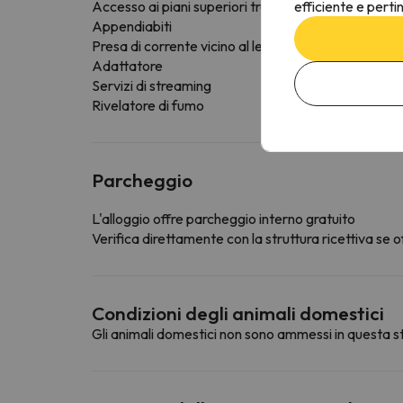
efficiente e perti
Accesso ai piani superiori tramite ascensore
Appendiabiti
Presa di corrente vicino al letto
Adattatore
Servizi di streaming
Rivelatore di fumo
Parcheggio
L'alloggio offre parcheggio interno gratuito
Verifica direttamente con la struttura ricettiva se of
Condizioni degli animali domestici
Gli animali domestici non sono ammessi in questa st