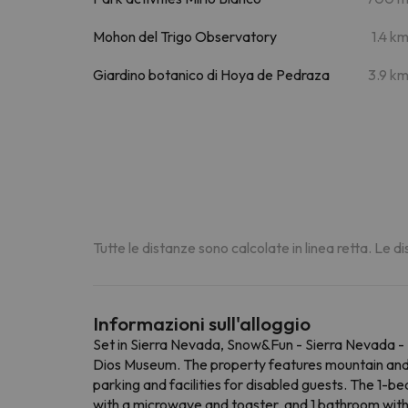
Mohon del Trigo Observatory
1.4 k
Giardino botanico di Hoya de Pedraza
3.9 k
Tutte le distanze sono calcolate in linea retta. Le 
Informazioni sull'alloggio
Set in Sierra Nevada, Snow&Fun - Sierra Nevada 
Dios Museum. The property features mountain and q
parking and facilities for disabled guests. The 1-
with a microwave and toaster, and 1 bathroom with 