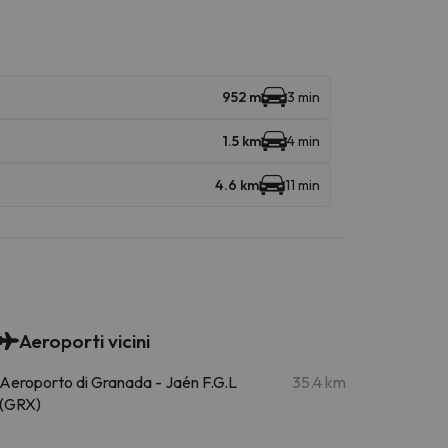
952 m
3 min
1.5 km
4 min
4.6 km
11 min
Aeroporti vicini
Aeroporto di Granada - Jaén F.G.L
35.4 km
(GRX)