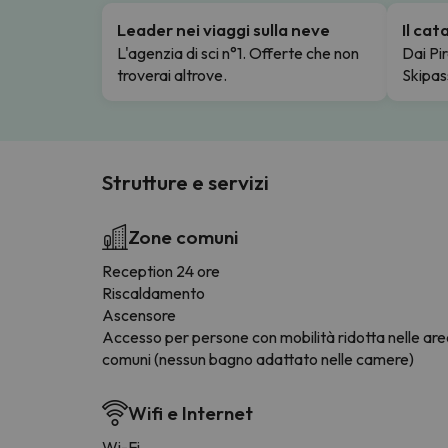
Leader nei viaggi sulla neve
Il ca
L'agenzia di sci n°1. Offerte che non
Dai Pir
troverai altrove.
Skipas
Strutture e servizi
Zone comuni
Reception 24 ore
Riscaldamento
Ascensore
Accesso per persone con mobilità ridotta nelle ar
comuni (nessun bagno adattato nelle camere)
Wifi e Internet
Wi-Fi