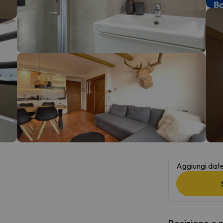
la strada. Non appena troverà la bussola, tornerà.
Aggiungi date 
Posizione e 