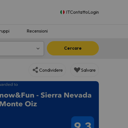
IT
Contatto
Login
ruppi
Recensioni
Cercare
Condividere
Salvare