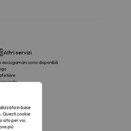
Altri servizi
i asciugamani sono disponibili
rigo
afetière
icroonde
ostapane
oviglie
ona pranzo
alizzata in base
rnelli
o. Questi cookie
o sito per voi.
one più