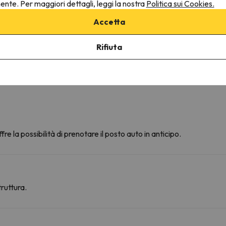
nente. Per maggiori dettagli, leggi la nostra
Politica sui Cookies.
Accetta
Rifiuta
fre la possibilità di prenotare il posto auto in anticipo.
ruttura.