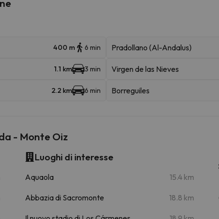
ine
Pradollano (Al-Andalus)
400 m
6 min
Virgen de las Nieves
1.1 km
3 min
Borreguiles
2.2 km
6 min
ada - Monte Oiz
Luoghi di interesse
m
Aquaola
15.4 km
m
Abbazia di Sacromonte
18.8 km
m
Il nuovo stadio di Los Cármenes
18.9 km