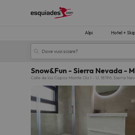
Alpi
Hotel + Ski
Snow&Fun - Sierra Nevada - M
Hotel + skipass
Hotel di montagn
Calle de los Copos Monte Oiz I - 1J, 18196, Sierra Ne
Ops, non abbiamo trovato alcun risultato corr