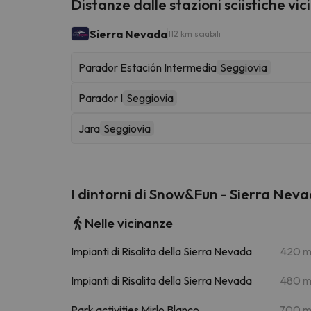
Distanze dalle stazioni sciistiche vic
Sierra Nevada
112 km sciabili
Parador Estación Intermedia
Seggiovia
Parador I
Seggiovia
Jara
Seggiovia
I dintorni di Snow&Fun - Sierra Nev
Nelle vicinanze
Impianti di Risalita della Sierra Nevada
420 
Impianti di Risalita della Sierra Nevada
480 
Park activities Mirlo Blanco
700 