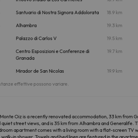
m
Santuario di Nostra Signora Addolorata
18.9 km
m
Alhambra
19.3 km
Palazzo di Carlos V
19.5 km
Centro Esposizioni e Conferenze di
19.7 km
Granada
Mirador de San Nicolas
19.9 km
distanze effettive possono variare.
- Monte Oiz is a recently renovated accommodation, 33 km from 
uiet street views, and is 35 km from Alhambra and Generalife. Th
bedroom apartment comes with a living room with a flat-screen TV w
walk-in shower. Towels and bed linen are featured in the apartmen