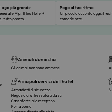
talogo più grande
Paga al tuo ritmo
enei alle Alpi. Il tuo Hotel +
Un piccolo acconto oggi, il rest
s, tutto pronto.
comode rate.
Animali domestici
Gli animali non sono ammessi
Ar
Principali servizi dell'hotel
ee
Armadietti di sicurezza
S
Negozio di attrezzatura da sci
Cassaforte alla reception
Porta uomo
Accesso diretto alle piste