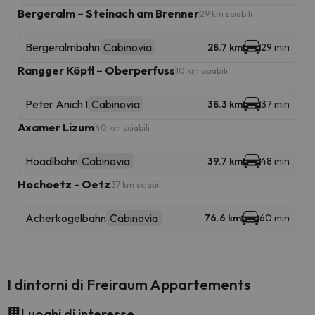
Bergeralm – Steinach am Brenner
29 km sciabili
Bergeralmbahn
Cabinovia
28.7 km
29 min
Rangger Köpfl – Oberperfuss
10 km sciabili
Peter Anich I
Cabinovia
38.3 km
37 min
Axamer Lizum
40 km sciabili
Hoadlbahn
Cabinovia
39.7 km
48 min
Hochoetz - Oetz
37 km sciabili
Acherkogelbahn
Cabinovia
76.6 km
60 min
I dintorni di Freiraum Appartements
Luoghi di interesse