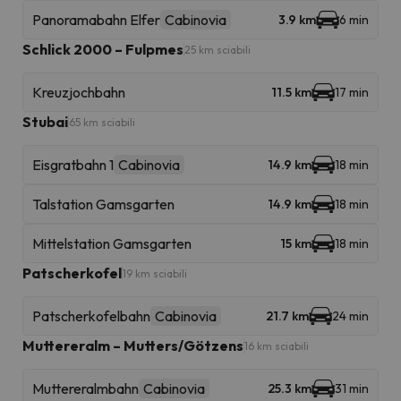
Panoramabahn Elfer
Cabinovia
3.9 km
6 min
Schlick 2000 – Fulpmes
25 km sciabili
Kreuzjochbahn
11.5 km
17 min
Stubai
65 km sciabili
Eisgratbahn 1
Cabinovia
14.9 km
18 min
Talstation Gamsgarten
14.9 km
18 min
Mittelstation Gamsgarten
15 km
18 min
Patscherkofel
19 km sciabili
Patscherkofelbahn
Cabinovia
21.7 km
24 min
Muttereralm – Mutters/Götzens
16 km sciabili
Muttereralmbahn
Cabinovia
25.3 km
31 min