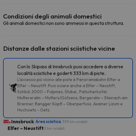
Condizioni degli animali domestici
Gli animali domestici non sono ammessi in questa struttura.
Distanze dalle stazioni sciistiche vicine
Con lo Skipass di Innsbruck puoi accedere a diverse
località sciistiche e goderti 333 km di piste.
L'accesso più vicino alle piste è Panoramabahn Elfer a
Elfer – Neustift. Puoi sciare anche a Elfer – Neustift,
Schlick 2000 – Fulpmes, Stubai , Patscherkofel,
Muttereralm – Mutters/Götzens, Bergeralm – Steinach am
Brenner, Rangger Köpfl – Oberperfuss, Axamer Lizum e
Hochoetz - Oetz.
Innsbruck
Area sciistica
333 km sciabili
Elfer – Neustift
2 km sciabili