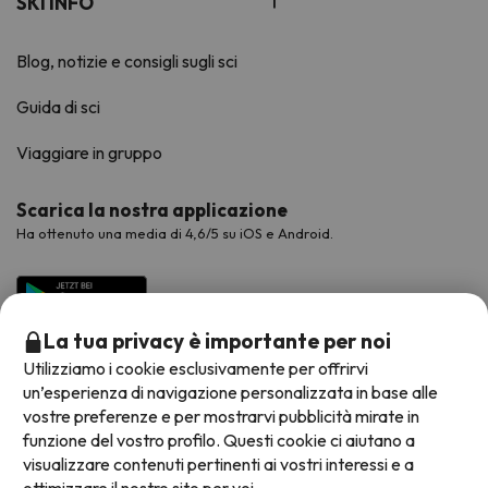
SKI INFO
Blog, notizie e consigli sugli sci
Guida di sci
Viaggiare in gruppo
Scarica la nostra applicazione
Ha ottenuto una media di 4,6/5 su iOS e Android.
La tua privacy è importante per noi
Utilizziamo i cookie esclusivamente per offrirvi
un’esperienza di navigazione personalizzata in base alle
vostre preferenze e per mostrarvi pubblicità mirate in
funzione del vostro profilo. Questi cookie ci aiutano a
visualizzare contenuti pertinenti ai vostri interessi e a
Metodi di pagamento disponibili