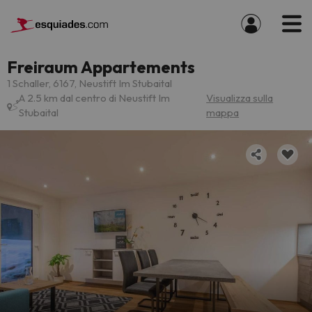
Freiraum Appartements
1 Schaller, 6167, Neustift Im Stubaital
A 2.5 km dal centro di Neustift Im
Visualizza sulla
Stubaital
mappa