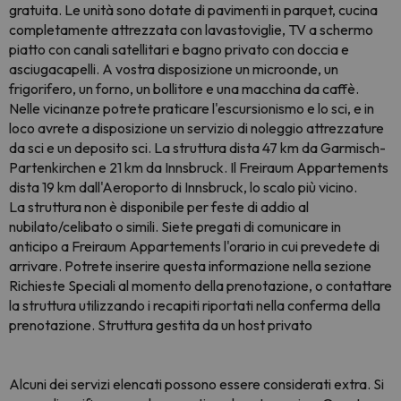
gratuita. Le unità sono dotate di pavimenti in parquet, cucina
completamente attrezzata con lavastoviglie, TV a schermo
piatto con canali satellitari e bagno privato con doccia e
asciugacapelli. A vostra disposizione un microonde, un
frigorifero, un forno, un bollitore e una macchina da caffè.
Nelle vicinanze potrete praticare l'escursionismo e lo sci, e in
loco avrete a disposizione un servizio di noleggio attrezzature
da sci e un deposito sci. La struttura dista 47 km da Garmisch-
Partenkirchen e 21 km da Innsbruck. Il Freiraum Appartements
dista 19 km dall'Aeroporto di Innsbruck, lo scalo più vicino.
La struttura non è disponibile per feste di addio al
nubilato/celibato o simili. Siete pregati di comunicare in
anticipo a Freiraum Appartements l'orario in cui prevedete di
arrivare. Potrete inserire questa informazione nella sezione
Richieste Speciali al momento della prenotazione, o contattare
la struttura utilizzando i recapiti riportati nella conferma della
prenotazione. Struttura gestita da un host privato
Alcuni dei servizi elencati possono essere considerati extra. Si