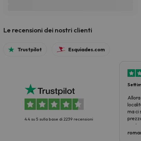
Le recensioni dei nostri clienti
Trustpilot
Esquiades.com
Setti
Allora
locali
ma ci 
prezzo
4.4 su 5 sulla base di 2239 recensioni
nostra 
econom
roman
costre