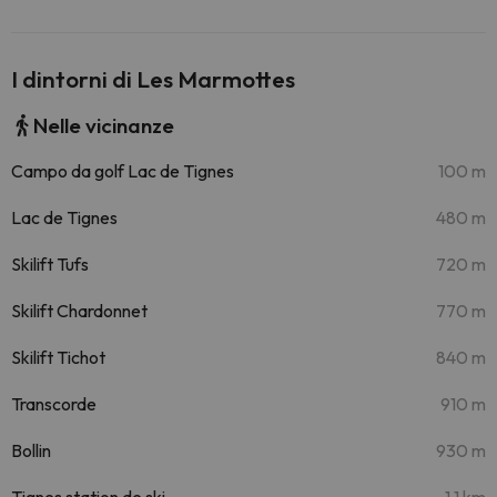
I dintorni di Les Marmottes
Nelle vicinanze
Campo da golf Lac de Tignes
100 m
Lac de Tignes
480 m
Skilift Tufs
720 m
Skilift Chardonnet
770 m
Skilift Tichot
840 m
Transcorde
910 m
Bollin
930 m