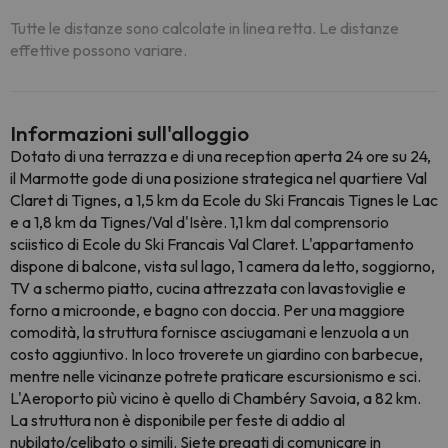
Tutte le distanze sono calcolate in linea retta. Le distanze
effettive possono variare.
Informazioni sull'alloggio
Dotato di una terrazza e di una reception aperta 24 ore su 24,
il Marmotte gode di una posizione strategica nel quartiere Val
Claret di Tignes, a 1,5 km da Ecole du Ski Francais Tignes le Lac
e a 1,8 km da Tignes/Val d'Isère. 1,1 km dal comprensorio
sciistico di Ecole du Ski Francais Val Claret. L'appartamento
dispone di balcone, vista sul lago, 1 camera da letto, soggiorno,
TV a schermo piatto, cucina attrezzata con lavastoviglie e
forno a microonde, e bagno con doccia. Per una maggiore
comodità, la struttura fornisce asciugamani e lenzuola a un
costo aggiuntivo. In loco troverete un giardino con barbecue,
mentre nelle vicinanze potrete praticare escursionismo e sci.
L'Aeroporto più vicino è quello di Chambéry Savoia, a 82 km.
La struttura non è disponibile per feste di addio al
nubilato/celibato o simili. Siete pregati di comunicare in