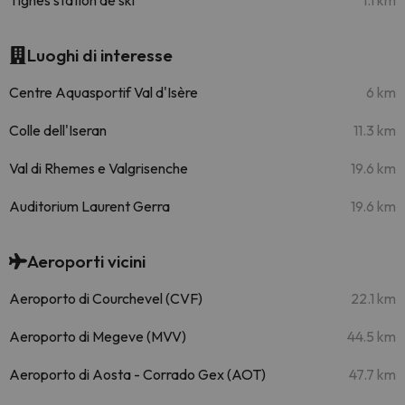
Tignes station de ski
1.1 km
Luoghi di interesse
Centre Aquasportif Val d'Isère
6 km
Colle dell'Iseran
11.3 km
Val di Rhemes e Valgrisenche
19.6 km
Auditorium Laurent Gerra
19.6 km
Aeroporti vicini
Aeroporto di Courchevel (CVF)
22.1 km
Aeroporto di Megeve (MVV)
44.5 km
Aeroporto di Aosta - Corrado Gex (AOT)
47.7 km