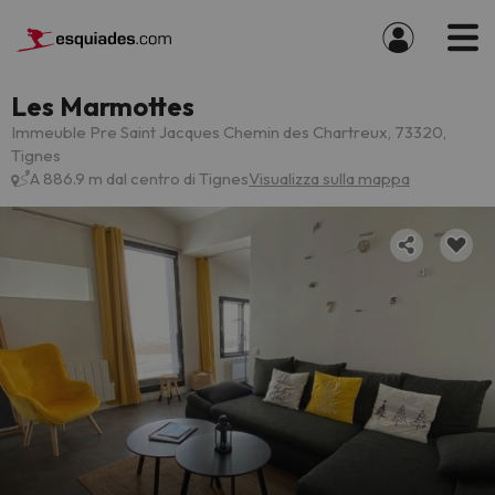
Les Marmottes
Immeuble Pre Saint Jacques Chemin des Chartreux, 73320,
Tignes
A 886.9 m dal centro di Tignes
Visualizza sulla mappa