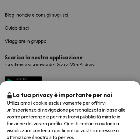
Blog, notizie e consigli sugli sci
Guida di sci
Viaggiare in gruppo
Scarica la nostra applicazione
Ha ottenuto una media di 4,6/5 su iOS e Android.
La tua privacy è importante per noi
Utilizziamo i cookie esclusivamente per offrirvi
un’esperienza di navigazione personalizzata in base alle
vostre preferenze e per mostrarvi pubblicità mirate in
funzione del vostro profilo. Questi cookie ci aiutano a
visualizzare contenuti pertinenti ai vostri interessi e a
Metodi di pagamento disponibili
ottimizzare il nostro sito per voi.