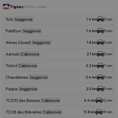
Tignes
300 km sciabili
Tufs
Seggiovia
1.4 km
5 min
Palafour
Seggiovia
1.6 km
3 min
Almes (Quad)
Seggiovia
1.8 km
3 min
Aéroski
Cabinovia
2.1 km
5 min
Tichot
Cabinovia
2.2 km
7 min
Chaudannes
Seggiovia
2.4 km
5 min
Paquis
Seggiovia
2.5 km
5 min
TCD10 des Boisses
Cabinovia
6.4 km
12 min
TCD8 des Brévières
Cabinovia
11.8 km
19 min