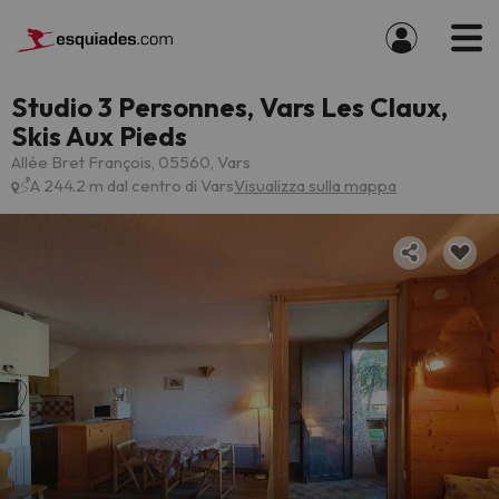
Studio 3 Personnes, Vars Les Claux,
Skis Aux Pieds
Allée Bret François, 05560, Vars
A 244.2 m dal centro di Vars
Visualizza sulla mappa