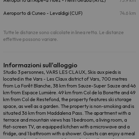
Aeroporto di l'Alpe-d'Huez - Henri Giraud (AHZ)
73.9 km
Aeroporto di Cuneo - Levaldigi (CUF)
74.6 km
Tutte le distanze sono calcolate in linea retta. Le distanze
effettive possono variare.
Informazioni sull'alloggio
Studio 3 personnes, VARS LES CLAUX, Skis aux pieds is
located in the Vars - Les Claux district of Vars, 700 metres
from La Forêt Blanche, 38 km from Sauze-Super Sauze and 46
km from Espace Lumière. 49 km from Col de la Bonette and 49
km from Col de Restefond, the property features ski storage
space, as well as a garden. The property is non-smoking and is
situated 36 km from Maddalena Pass. The apartment with a
terrace and mountain views has 1 bedroom, a living room, a
flat-screen TV, an equipped kitchen with a microwave and a
fridge, and 1 bathroom with a shower. Guests can enjoy a meal