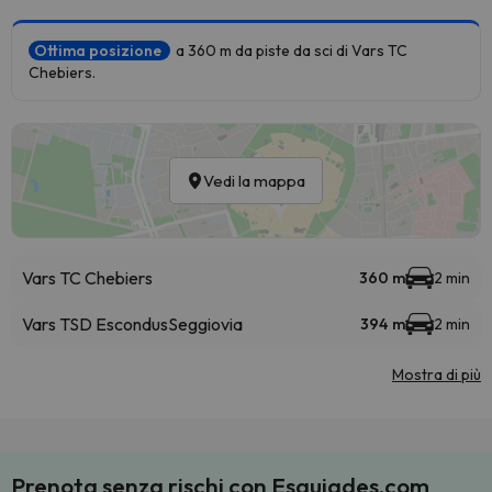
Ottima posizione
a 360 m da piste da sci di Vars TC
Chebiers.
Vedi la mappa
Vars TC Chebiers
360 m
2 min
Vars TSD Escondus
Seggiovia
394 m
2 min
Mostra di più
Prenota senza rischi con Esquiades.com