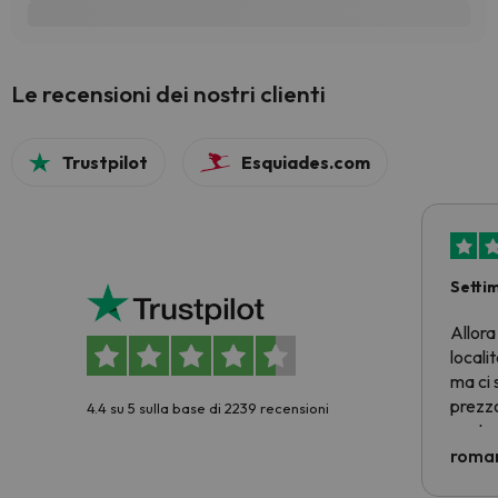
Le recensioni dei nostri clienti
Trustpilot
Esquiades.com
Setti
Allora
locali
ma ci 
prezzo
4.4 su 5 sulla base di 2239 recensioni
nostra 
econom
roman
costre