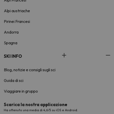
Alpi Francesi
Alpi austriache
Pirinei Francesi
Andorra
Spagna
SKI INFO
Blog, notizie e consigli sugli sci
Guida di sci
Viaggiare in gruppo
Scarica la nostra applicazione
Ha ottenuto una media di 4,6/5 su iOS e Android.