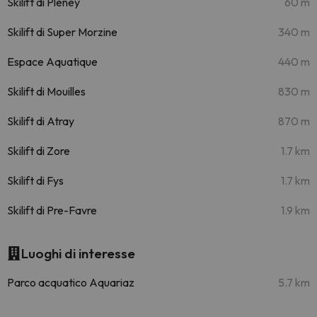
Skilift di Pleney
60 m
Skilift di Super Morzine
340 m
Espace Aquatique
440 m
Skilift di Mouilles
830 m
Skilift di Atray
870 m
Skilift di Zore
1.7 km
Skilift di Fys
1.7 km
Skilift di Pre-Favre
1.9 km
Luoghi di interesse
Parco acquatico Aquariaz
5.7 km