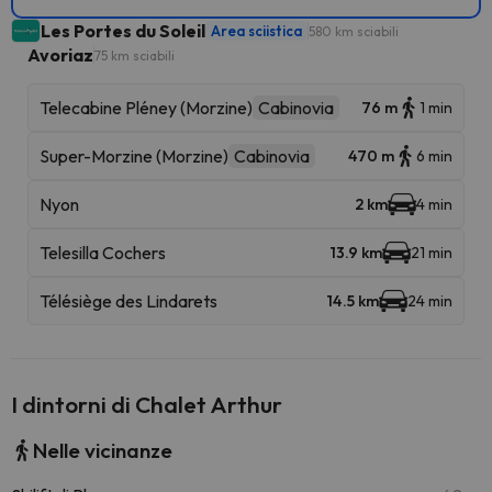
Les Portes du Soleil
Area sciistica
580 km sciabili
Avoriaz
75 km sciabili
Telecabine Pléney (Morzine)
Cabinovia
76 m
1 min
Super-Morzine (Morzine)
Cabinovia
470 m
6 min
Nyon
2 km
4 min
Telesilla Cochers
13.9 km
21 min
Télésiège des Lindarets
14.5 km
24 min
I dintorni di Chalet Arthur
Nelle vicinanze