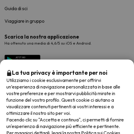
Guida di sci
Viaggiare in gruppo
Scarica la nostra applicazione
Ha ottenuto una media di 4,6/5 su iOS e Android.
La tua privacy è importante per noi
Utilizziamo i cookie esclusivamente per offrirvi
un’esperienza di navigazione personalizzata in base alle
vostre preferenze e per mostrarvi pubblicità mirate in
funzione del vostro profilo. Questi cookie ci aiutano a
visualizzare contenuti pertinenti ai vostri interessi e a
Metodi di pagamento disponibili
ottimizzare il nostro sito per voi.
Facendo clic su "Accetta e continua", ci permetti di fornire
un'esperienza di navigazione più efficiente e pertinente.
Per maggiori dettagli, leggi la nostra
Politica sui Cookies.