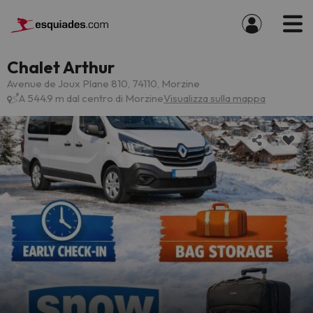
Chalet Arthur
Avenue de Joux Plane 810, 74110, Morzine
A 544.9 m dal centro di Morzine
Visualizza sulla mappa