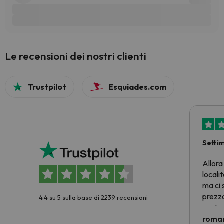
Le recensioni dei nostri clienti
Trustpilot
Esquiades.com
Setti
Allora
locali
ma ci 
prezzo
4.4 su 5 sulla base di 2239 recensioni
nostra 
econom
roman