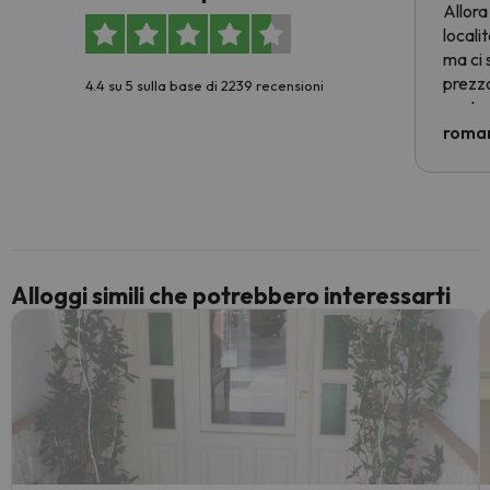
Allora
locali
ma ci 
prezzo
4.4 su 5 sulla base di 2239 recensioni
nostra 
econom
roman
costre
voluto
per 6 g
paghi 
Alloggi simili che potrebbero interessarti