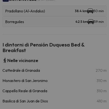
Pradollano (Al-Andalus)
38.4 km
50 min
Borreguiles
42.5 km
59 min
I dintorni di Pensión Duquesa Bed &
Breakfast
Nelle vicinanze
Cattedrale di Granada
270 m
Monastero di San Jeronimo
310 m
Cappella Reale di Granada
310 m
Basilica di San Juan de Dios
410 m