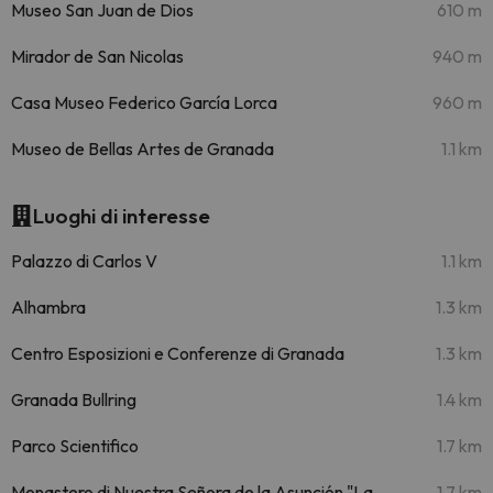
Museo San Juan de Dios
610 m
Mirador de San Nicolas
940 m
Casa Museo Federico García Lorca
960 m
Museo de Bellas Artes de Granada
1.1 km
Luoghi di interesse
Palazzo di Carlos V
1.1 km
Alhambra
1.3 km
Centro Esposizioni e Conferenze di Granada
1.3 km
Granada Bullring
1.4 km
Parco Scientifico
1.7 km
Monastero di Nuestra Señora de la Asunción "La
1.7 km