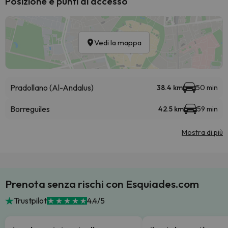
Posizione e punti di accesso
Vedi la mappa
Pradollano (Al-Andalus)
38.4 km
50 min
Borreguiles
42.5 km
59 min
Mostra di più
Prenota senza rischi con Esquiades.com
Trustpilot
4.4/5