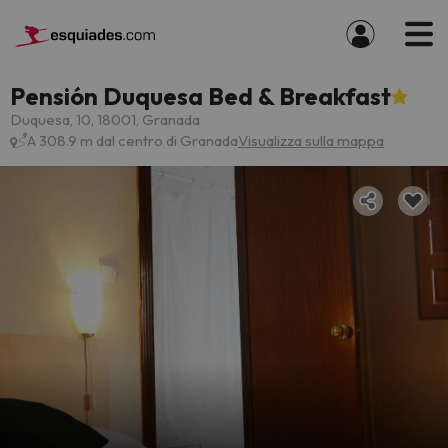
Pensión Duquesa Bed & Breakfast
Duquesa, 10, 18001, Granada
A 308.9 m dal centro di Granada
Visualizza sulla mappa