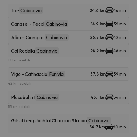
Toè
Cabinovia
24.6 km
46 min
Canazei - Pecol
Cabinovia
24.9 km
39 min
Alba – Ciampac
Cabinovia
26.7 km
42 min
Col Rodella
Cabinovia
28.2 km
46 min
13 km sciabili
Vigo - Catinaccio
Funivia
37.8 km
59 min
42 km sciabili
Plosebahn I
Cabinovia
43.1 km
56 min
55 km sciabili
Gitschberg Jochtal Charging Station
Cabinovia
54.7 km
60 min