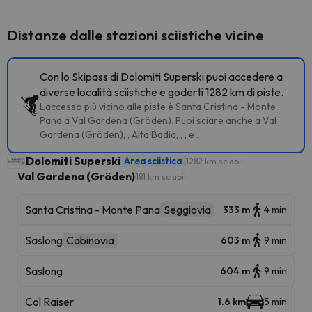
Distanze dalle stazioni sciistiche vicine
Con lo Skipass di Dolomiti Superski puoi accedere a
diverse località sciistiche e goderti 1282 km di piste.
L'accesso più vicino alle piste è Santa Cristina - Monte
Pana a Val Gardena (Gröden). Puoi sciare anche a Val
Gardena (Gröden), , Alta Badia, , , e .
Dolomiti Superski
Area sciistica
1282 km sciabili
Val Gardena (Gröden)
181 km sciabili
Santa Cristina - Monte Pana
Seggiovia
333 m
4 min
Saslong
Cabinovia
603 m
9 min
Saslong
604 m
9 min
Col Raiser
1.6 km
5 min