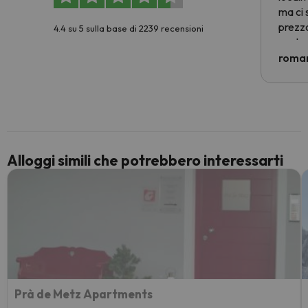
ma ci 
prezzo
4.4 su 5 sulla base di 2239 recensioni
nostra 
econom
roman
costre
voluto
per 6 g
paghi 
Alloggi simili che potrebbero interessarti
Prà de Metz Apartments