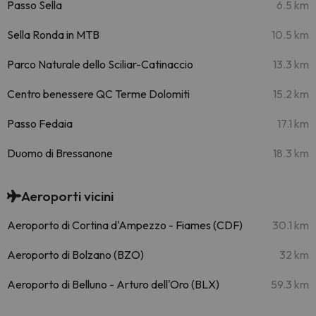
Passo Sella
6.5 km
Sella Ronda in MTB
10.5 km
Parco Naturale dello Sciliar-Catinaccio
13.3 km
Centro benessere QC Terme Dolomiti
15.2 km
Passo Fedaia
17.1 km
Duomo di Bressanone
18.3 km
Aeroporti vicini
Aeroporto di Cortina d'Ampezzo - Fiames (CDF)
30.1 km
Aeroporto di Bolzano (BZO)
32 km
Aeroporto di Belluno - Arturo dell'Oro (BLX)
59.3 km