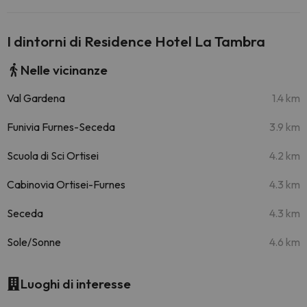
I dintorni di Residence Hotel La Tambra
Nelle vicinanze
Val Gardena
1.4 km
Funivia Furnes-Seceda
3.9 km
Scuola di Sci Ortisei
4.2 km
Cabinovia Ortisei-Furnes
4.3 km
Seceda
4.3 km
Sole/Sonne
4.6 km
Luoghi di interesse