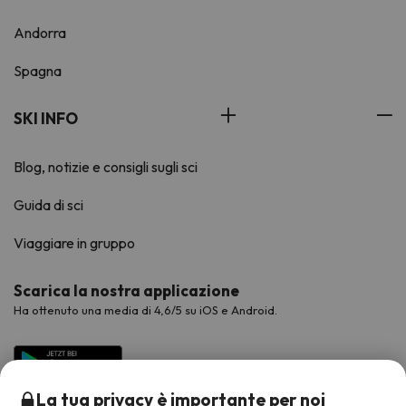
Andorra
Spagna
SKI INFO
Blog, notizie e consigli sugli sci
Guida di sci
Viaggiare in gruppo
Scarica la nostra applicazione
Ha ottenuto una media di 4,6/5 su iOS e Android.
La tua privacy è importante per noi