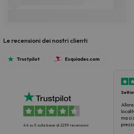
Le recensioni dei nostri clienti
Trustpilot
Esquiades.com
Setti
Allora
locali
ma ci 
prezzo
4.4 su 5 sulla base di 2239 recensioni
nostra 