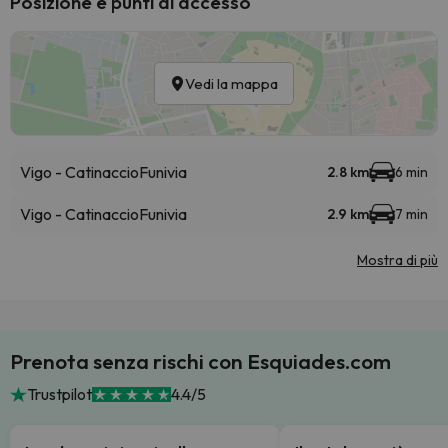
Posizione e punti di accesso
Vedi la mappa
Vigo - Catinaccio
Funivia
2.8 km
6 min
Vigo - Catinaccio
Funivia
2.9 km
7 min
Mostra di più
Prenota senza rischi con Esquiades.com
Trustpilot
4.4/5