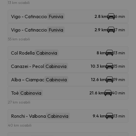
13 km sciabili
Vigo - Catinaccio
Funivia
2.8 km
6 min
Vigo - Catinaccio
Funivia
2.9 km
7 min
55 km sciabili
Col Rodella
Cabinovia
8 km
13 min
Canazei - Pecol
Cabinovia
10.3 km
15 min
Alba – Ciampac
Cabinovia
12.6 km
19 min
Toè
Cabinovia
21.6 km
40 min
27 km sciabili
Ronchi - Valbona
Cabinovia
9.4 km
13 min
40 km sciabili