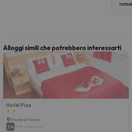
econom
roman
costre
voluto
per 6 g
paghi 
Alloggi simili che potrebbero interessarti
Hotel Piaz
Pozza di Fassa
7.4
1529 recensioni