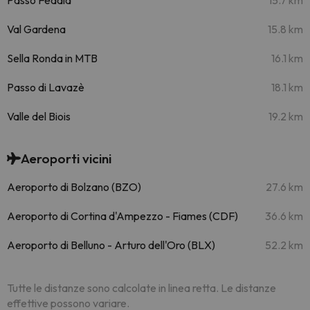
Passo Fedaia
15.7 km
Val Gardena
15.8 km
Sella Ronda in MTB
16.1 km
Passo di Lavazè
18.1 km
Valle del Biois
19.2 km
Aeroporti vicini
Aeroporto di Bolzano (BZO)
27.6 km
Aeroporto di Cortina d'Ampezzo - Fiames (CDF)
36.6 km
Aeroporto di Belluno - Arturo dell'Oro (BLX)
52.2 km
Tutte le distanze sono calcolate in linea retta. Le distanze
effettive possono variare.