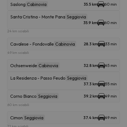
Saslong
Cabinovia
35.5 km
60 min
Santa Cristina - Monte Pana
Seggiovia
35.9 km
60 min
24 km sciabili
Cavalese - Fondovalle
Cabinovia
28.3 km
33 min
49 km sciabili
Ochsenweide
Cabinovia
32.8 km
45 min
La Residenza - Passo Feudo
Seggiovia
37.3 km
55 min
Corno Bianco
Seggiovia
39.2 km
49 min
60 km sciabili
Cimon
Seggiovia
37.4 km
49 min
72 km sciabili