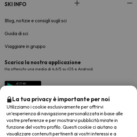
SKI INFO
Blog, notizie e consigli sugli sci
Guida di sci
Viaggiare in gruppo
Scarica la nostra applicazione
Ha ottenuto una media di 4,6/5 su iOS e Android.
La tua privacy è importante per noi
Utilizziamo i cookie esclusivamente per offrirvi
un’esperienza di navigazione personalizzata in base alle
vostre preferenze e per mostrarvi pubblicità mirate in
funzione del vostro profilo. Questi cookie ci aiutano a
visualizzare contenuti pertinenti ai vostri interessi e a
Metodi di pagamento disponibili