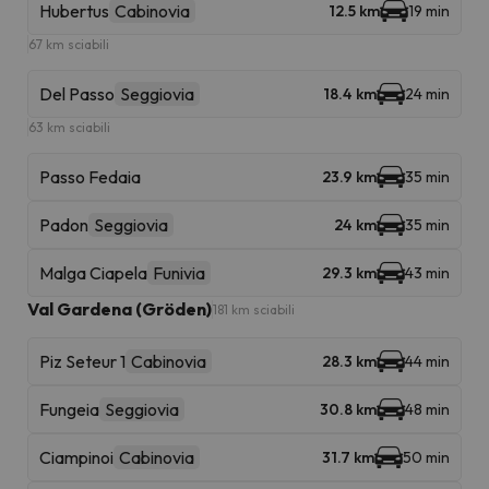
Hubertus
Cabinovia
12.5 km
19 min
67 km sciabili
Del Passo
Seggiovia
18.4 km
24 min
63 km sciabili
Passo Fedaia
23.9 km
35 min
Padon
Seggiovia
24 km
35 min
Malga Ciapela
Funivia
29.3 km
43 min
Val Gardena (Gröden)
181 km sciabili
Piz Seteur 1
Cabinovia
28.3 km
44 min
Fungeia
Seggiovia
30.8 km
48 min
Ciampinoi
Cabinovia
31.7 km
50 min