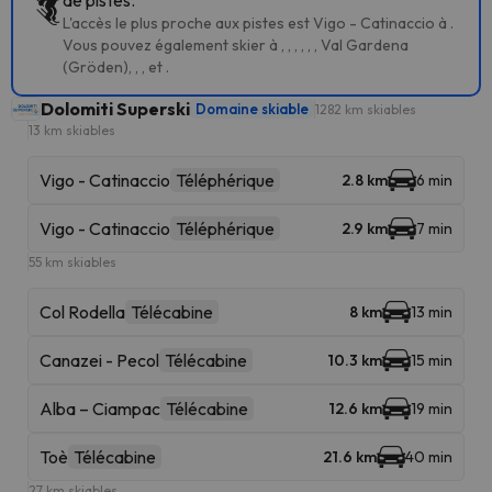
de pistes.
L'accès le plus proche aux pistes est Vigo - Catinaccio à .
Vous pouvez également skier à , , , , , , Val Gardena
(Gröden), , , et .
Dolomiti Superski
Domaine skiable
1282 km skiables
13 km skiables
Vigo - Catinaccio
Téléphérique
2.8 km
6 min
Vigo - Catinaccio
Téléphérique
2.9 km
7 min
55 km skiables
Col Rodella
Télécabine
8 km
13 min
Canazei - Pecol
Télécabine
10.3 km
15 min
Alba – Ciampac
Télécabine
12.6 km
19 min
Toè
Télécabine
21.6 km
40 min
27 km skiables