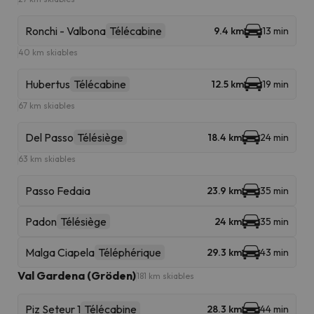
Ronchi - Valbona
Télécabine
9.4 km
13 min
40 km skiables
Hubertus
Télécabine
12.5 km
19 min
67 km skiables
Del Passo
Télésiège
18.4 km
24 min
63 km skiables
Passo Fedaia
23.9 km
35 min
Padon
Télésiège
24 km
35 min
Malga Ciapela
Téléphérique
29.3 km
43 min
Val Gardena (Gröden)
181 km skiables
Piz Seteur 1
Télécabine
28.3 km
44 min