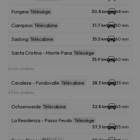
Fungeia
Télésiège
30.8 km
48 min
Ciampinoi
Télécabine
31.7 km
50 min
Saslong
Télécabine
35.5 km
60 min
Santa Cristina - Monte Pana
Télésiège
35.9 km
60 min
24 km skiables
Cavalese - Fondovalle
Télécabine
28.3 km
33 min
49 km skiables
Ochsenweide
Télécabine
32.8 km
45 min
La Residenza - Passo Feudo
Télésiège
37.3 km
55 min