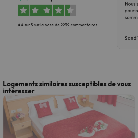
Nous 
pour 
somme
4.4 sur 5 sur la base de 2239 commentaires
Sand
Logements similaires susceptibles de vous
intéresser