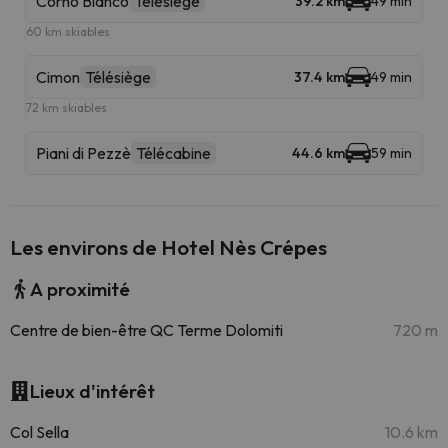
Corno Bianco
Télésiège
39.2 km
49 min
60 km skiables
Cimon
Télésiège
37.4 km
49 min
72 km skiables
Piani di Pezzè
Télécabine
44.6 km
59 min
Les environs de Hotel Nès Crépes
A proximité
Centre de bien-être QC Terme Dolomiti
720 m
Lieux d'intérêt
Col Sella
10.6 km