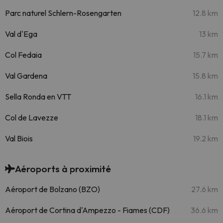
Parc naturel Schlern-Rosengarten
12.8 km
Val d'Ega
13 km
Col Fedaia
15.7 km
Val Gardena
15.8 km
Sella Ronda en VTT
16.1 km
Col de Lavezze
18.1 km
Val Biois
19.2 km
Aéroports à proximité
Aéroport de Bolzano (BZO)
27.6 km
Aéroport de Cortina d'Ampezzo - Fiames (CDF)
36.6 km