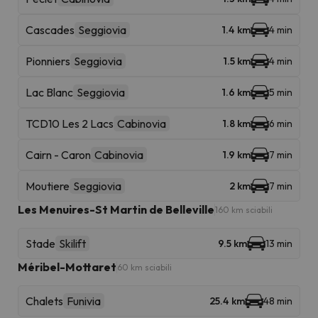
Cascades
Seggiovia
1.4 km
4 min
Pionniers
Seggiovia
1.5 km
4 min
Lac Blanc
Seggiovia
1.6 km
5 min
TCD10 Les 2 Lacs
Cabinovia
1.8 km
6 min
Cairn - Caron
Cabinovia
1.9 km
7 min
Moutiere
Seggiovia
2 km
7 min
Les Menuires-St Martin de Belleville
160 km sciabili
Stade
Skilift
9.5 km
13 min
Méribel-Mottaret
60 km sciabili
Chalets
Funivia
25.4 km
48 min