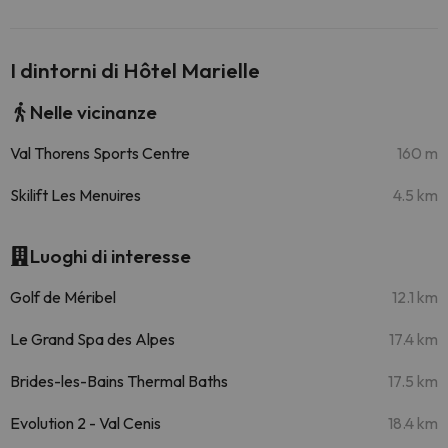
I dintorni di Hôtel Marielle
Nelle vicinanze
Val Thorens Sports Centre
160 m
Skilift Les Menuires
4.5 km
Luoghi di interesse
Golf de Méribel
12.1 km
Le Grand Spa des Alpes
17.4 km
Brides-les-Bains Thermal Baths
17.5 km
Evolution 2 - Val Cenis
18.4 km