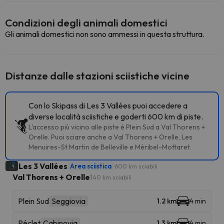
Condizioni degli animali domestici
Gli animali domestici non sono ammessi in questa struttura.
Distanze dalle stazioni sciistiche vicine
Con lo Skipass di Les 3 Vallées puoi accedere a
diverse località sciistiche e goderti 600 km di piste.
L'accesso più vicino alle piste è Plein Sud a Val Thorens +
Orelle. Puoi sciare anche a Val Thorens + Orelle, Les
Menuires-St Martin de Belleville e Méribel-Mottaret.
Les 3 Vallées
Area sciistica
600 km sciabili
Val Thorens + Orelle
140 km sciabili
Plein Sud
Seggiovia
1.2 km
4 min
Péclet
Cabinovia
1.3 km
4 min