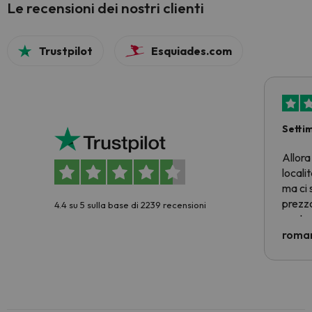
Le recensioni dei nostri clienti
Trustpilot
Esquiades.com
Setti
Allora
locali
ma ci 
prezzo
4.4 su 5 sulla base di 2239 recensioni
nostra 
econom
roman
costre
voluto
per 6 g
paghi 