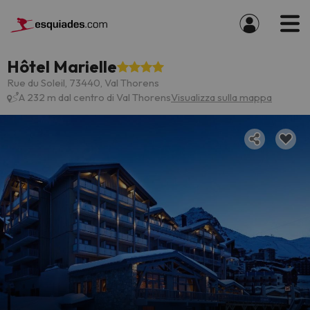
Hôtel Marielle
Rue du Soleil, 73440, Val Thorens
A 232 m dal centro di Val Thorens
Visualizza sulla mappa