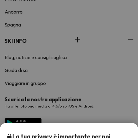
Andorra
Spagna
SKI INFO
Blog, notizie e consigli sugli sci
Guida di sci
Viaggiare in gruppo
Scarica la nostra applicazione
Ha ottenuto una media di 4,6/5 su iOS e Android.
La tua privacy è importante per noi