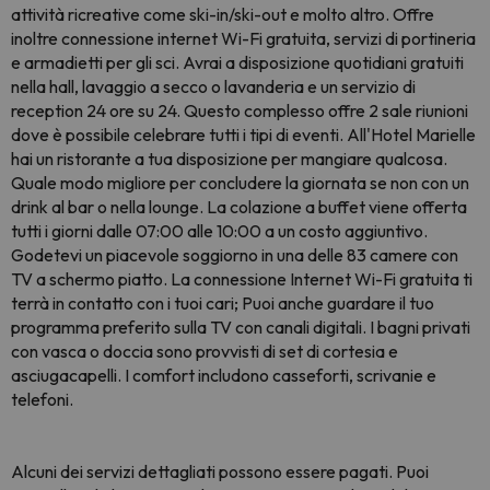
attività ricreative come ski-in/ski-out e molto altro. Offre
inoltre connessione internet Wi-Fi gratuita, servizi di portineria
e armadietti per gli sci. Avrai a disposizione quotidiani gratuiti
nella hall, lavaggio a secco o lavanderia e un servizio di
reception 24 ore su 24. Questo complesso offre 2 sale riunioni
dove è possibile celebrare tutti i tipi di eventi. All'Hotel Marielle
hai un ristorante a tua disposizione per mangiare qualcosa.
Quale modo migliore per concludere la giornata se non con un
drink al bar o nella lounge. La colazione a buffet viene offerta
tutti i giorni dalle 07:00 alle 10:00 a un costo aggiuntivo.
Godetevi un piacevole soggiorno in una delle 83 camere con
TV a schermo piatto. La connessione Internet Wi-Fi gratuita ti
terrà in contatto con i tuoi cari; Puoi anche guardare il tuo
programma preferito sulla TV con canali digitali. I bagni privati
con vasca o doccia sono provvisti di set di cortesia e
asciugacapelli. I comfort includono casseforti, scrivanie e
telefoni.
Alcuni dei servizi dettagliati possono essere pagati. Puoi