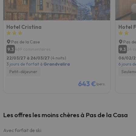
Hotel Cristina
Hotel 
Pas de la Case
Pas de
9.3
9.3
469 commentaires
24 c
22/03/27 à 26/03/27
(4 nuits)
06/02/2
3 jours de forfait à
Grandvalira
6 jours d
Petit-déjeuner
Seulem
643 €
/pers.
Les offres les moins chères à Pas de la Casa
Avec forfait de ski