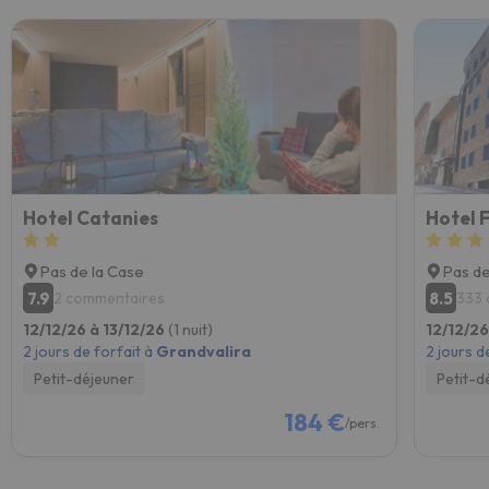
Hotel Catanies
Hotel 
Pas de la Case
Pas de
7.9
8.5
2 commentaires
333 
12/12/26 à 13/12/26
(1 nuit)
12/12/26
2 jours de forfait à
Grandvalira
2 jours d
Petit-déjeuner
Petit-d
184 €
/pers.