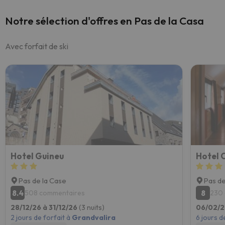
Notre sélection d'offres en Pas de la Casa
Avec forfait de ski
Hotel Guineu
Hotel C
Pas de la Case
Pas de
8.4
8
508 commentaires
230
28/12/26 à 31/12/26
(3 nuits)
06/02/2
2 jours de forfait à
Grandvalira
6 jours d