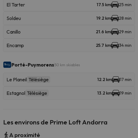
El Tarter
17.5 km
25 min
Soldeu
19.2 km
28 min
Canillo
21.6 km
29 min
Encamp
25.7 km
34 min
Porté-Puymorens
50 km skiables
Le Planeil
Télésiège
12.2 km
17 min
Estagnol
Télésiège
13.2 km
19 min
Les environs de Prime Loft Andorra
A proximité