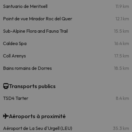
Santuario de Meritxell
11.9 km
Point de vue Mirador Roc del Quer
12.1 km
Sub-Alpine Flora and Fauna Trail
15.5 km
Caldea Spa
16.4 km
Coll Arenys
17.5 km
Bains romains de Dorres
18.5 km
Transports publics
TSD4 Tarter
8.4 km
Aéroports à proximité
Aéroport de La Seu d'Urgell (LEU)
35.3 km