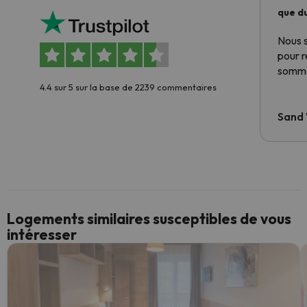
que du
Nous 
pour 
somme
4.4 sur 5 sur la base de 2239 commentaires
Sand
Logements similaires susceptibles de vous
intéresser