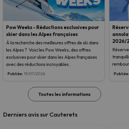
Pow Weeks - Réductions exclusives pour
Réserve
skier dans les Alpes françaises
annulat
2026/2
À la recherche des meilleures offres de ski dans
Réservez
les Alpes ? Voici les Pow Weeks, des offres
tranquil
exclusives pour skier dans les Alpes françaises
rembour
avec des réductions incroyables.
Publiée:
19/07/2026
Publiée
Toutes les informations
Derniers avis sur Cauterets