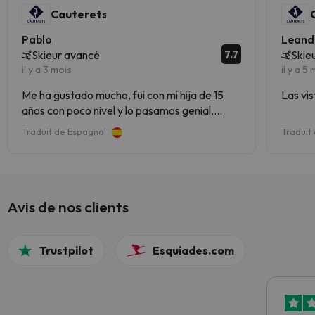
Cauterets
Pablo
Leand
7.7
Skieur avancé
Skie
il y a 3 mois
il y a 5
Me ha gustado mucho, fui con mi hija de 15
Las vis
años con poco nivel y lo pasamos genial,
volveremos seguro. Una estación familiar y
Traduit de Espagnol
Traduit
fácil, pistas anchas y lo peor los remontes, se
nota es que viejita, se paraban con
frecuencia pero volveremos seguro.
Avis de nos clients
Trustpilot
Esquiades.com