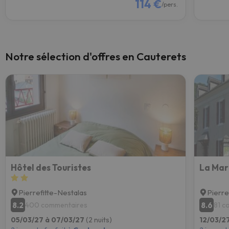
114 €
/pers.
Notre sélection d'offres en Cauterets
Hôtel des Touristes
La Mar
Pierrefitte-Nestalas
Pierre
8.2
8.6
400 commentaires
81 c
05/03/27 à 07/03/27
(2 nuits)
12/03/2