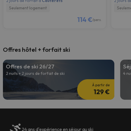
2 jours de forfait à
Cauterets
2 jours d
Seulement logement
Seulem
114 €
/pers.
Offres hôtel + forfait ski
Offres de ski 26/27
Séj
2 nuits + 2 jours de forfait de ski
4 nu
À partir de
129 €
24 ans d'expérience en séjour au ski