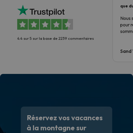
que du
Nous 
pour 
somme
4.4 sur 5 sur la base de 2239 commentaires
Sand
Réservez vos vacances
à la montagne sur