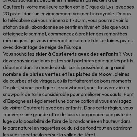
Si vous souhaitez dévaler les meilleures pistes de ski de
Cauterets, votre meilleure option est le Cirque du Lys, avec ses
20 pistes dans un environnement vraiment incroyable. Depuis
la télécabine qui vous mènera à 1 730 m, vous pourrez voir la
station de ski abandonnée se sentir en hiver et, dès que vous
atteignez le sommet, commencez à profiter des remontées
mécaniques qui vous mèneront au sommet de certaines pistes
avec davantage de neige de l'Europe.
Vous souhaitez
skier à Cauterets avec des enfants
? Vous
devez savoir que leurs pistes sont parfaites pour que les petits
débutent dans le monde du ski, car ils possèdent un
grand
nombre de pistes vertes et les pistes de Moov
, pleines
de courbes et de virages, où ils forfaiteront de bons moments.
De plus, si vous pratiquez le snowboard, vous trouverez ici un
snowpark de taille considérable pour améliorer vos sauts. Pont
d'Espagne est également une bonne option si vous envisagez
de visiter Cauterets avec des enfants. Dans cette région, vous
trouverez une grande offre de loisirs comprenant une piste de
luge ou la possibilité de faire de la randonnée en hauteur dans
le parc naturel en raquettes ou du ski de fond tout en admirant
les vues spectaculaires sur la vallée de Jéret.