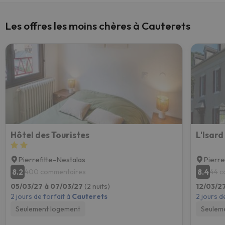
Les offres les moins chères à Cauterets
Hôtel des Touristes
L'Isard
Pierrefitte-Nestalas
Pierre
8.2
8.4
400 commentaires
44 c
05/03/27 à 07/03/27
(2 nuits)
12/03/2
2 jours de forfait à
Cauterets
2 jours d
Seulement logement
Seulem