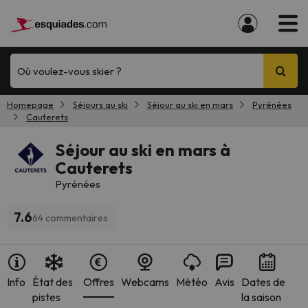
Où voulez-vous skier ?
Homepage
Séjours au ski
Séjour au ski en mars
Pyrénées
Cauterets
Séjour au ski en mars à
Cauterets
Pyrénées
7.6
64 commentaires
Info
État des
Offres
Webcams
Météo
Avis
Dates de
pistes
la saison