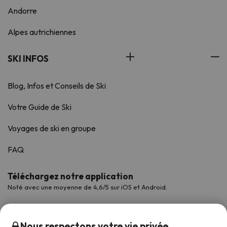
Andorre
Alpes autrichiennes
SKI INFOS
Blog, Infos et Conseils de Ski
Votre Guide de Ski
Voyages de ski en groupe
FAQ
Téléchargez notre application
Noté avec une moyenne de 4,6/5 sur iOS et Android.
Nous respectons votre vie privée