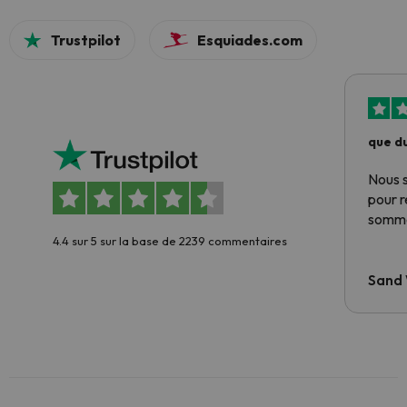
Trustpilot
Esquiades.com
que du
Nous 
pour 
somme
4.4 sur 5 sur la base de 2239 commentaires
Sand