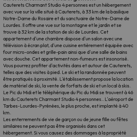
Cauterets Charmant Studio 4 personnes est un hébergement
avec vue sur la ville situé à Cauterets, à 33 km de la basilique
Notre-Dame du Rosaire et du sanctuaire de Notre-Dame de
Lourdes. Il offre une vue sur la montagne et le jardin et se
trouve à 32 km de la station de ski de Lourdes. Cet
appartement d'une chambre dispose d'un salon avec une
télévision à écran plat, d'une cuisine entièrement équipée avec
four micro-ondes et grille-pain ainsi que d'une salle de bains
avec douche. Cet appartement non-fumeurs est insonorisé.
Vous pourrez profiter d'activités dans et autour de Cauterets,
telles que des visites à pied. Le ski et la randonnée peuvent
être pratiqués à proximité. L'établissement propose la location
de matériel de ski, la vente de forfaits de ski et un local à skis.
Le Pic du Midi et le téléphérique du Pic du Midi se trouvent à 46
km du Cauterets Charmant Studio 4 personnes.. L'aéroport de
Tarbes-Lourdes-Pyrénées, le plus proche, est implanté à 40
km.
Les enterrements de vie de garçon ou de jeune fille ou fêtes
similaires ne peuvent pas être organisés dans cet
hébergement. Si vous causez des dommages à la propriété