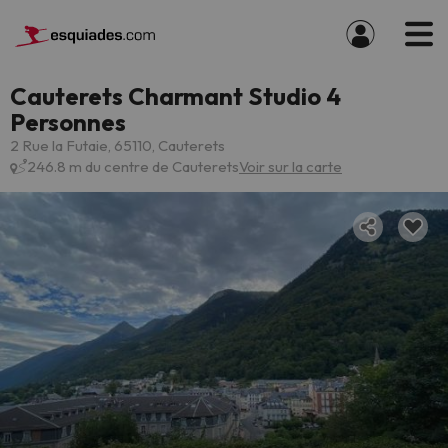
Cauterets Charmant Studio 4
Personnes
2 Rue la Futaie, 65110, Cauterets
246.8 m du centre de Cauterets
Voir sur la carte