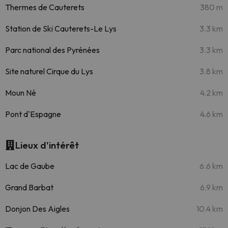
Thermes de Cauterets
380 m
Station de Ski Cauterets-Le Lys
3.3 km
Parc national des Pyrénées
3.3 km
Site naturel Cirque du Lys
3.8 km
Moun Né
4.2 km
Pont d'Espagne
4.6 km
Lieux d'intérêt
Lac de Gaube
6.6 km
Grand Barbat
6.9 km
Donjon Des Aigles
10.4 km