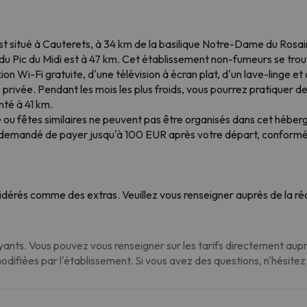
t situé à Cauterets, à 34 km de la basilique Notre-Dame du Rosa
 du Pic du Midi est à 47 km. Cet établissement non-fumeurs se trou
Wi-Fi gratuite, d'une télévision à écran plat, d'un lave-linge et
 privée. Pendant les mois les plus froids, vous pourrez pratiquer de
nté à 41 km.
le ou fêtes similaires ne peuvent pas être organisés dans cet héb
tre demandé de payer jusqu'à 100 EUR après votre départ, confor
dérés comme des extras. Veuillez vous renseigner auprès de la réc
nts. Vous pouvez vous renseigner sur les tarifs directement auprè
modifiées par l'établissement. Si vous avez des questions, n'hésite