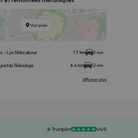
Voir plan
s - Lys
Télécabine
1.7 km
5 min
 pistas
Télésiège
6.4 km
12 min
Afficher plus
Trustpilot
4.4/5