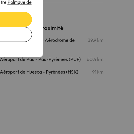
otre
Politique de
Aéroports à proximité
Aéroport de Tarbes - Aérodrome de
39.9 km
Tarbes (XTB)
Aéroport de Pau - Pau-Pyrénées (PUF)
60.4 km
Aéroport de Huesca - Pyrénées (HSK)
91 km