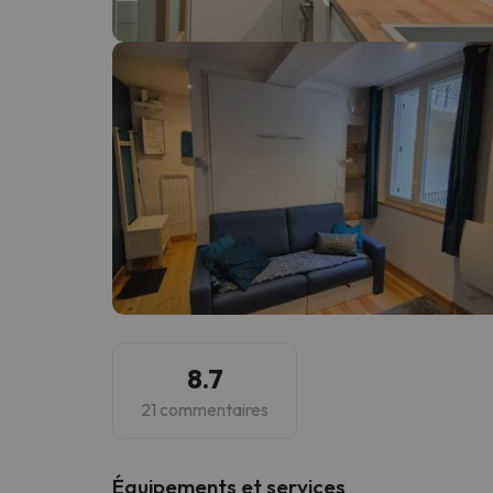
Il semble que notre chercheur se soit égaré. Dè
8.7
21 commentaires
​Équipements et services