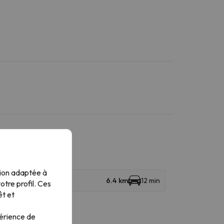
tion adaptée à
6.4 km
12 min
tre profil. Ces
êt et
périence de