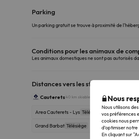
Parking
Un parking gratuit se trouve à proximité de l'hébe
Conditions pour les animaux de co
Les animaux domestiques ne sont pas autorisés da
Distances vers les stations de ski les
Nous resp
Cauterets
40 km skiables
Nous utilisons de
Area Cauterets - Lys
Télécabine
vos préférences e
cookies nous perm
Grand Barbat
Télésiège
d’optimiser notre 
En cliquant sur "