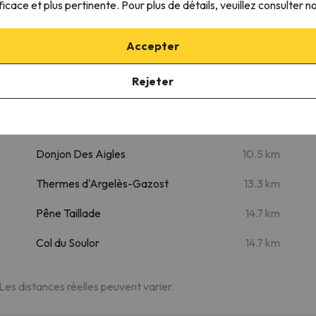
ficace et plus pertinente. Pour plus de détails, veuillez consulter n
neux - WIFI - Confort - simplicité
Accepter
Lieux d'intérêt
Rejeter
m
Lac de Gaube
6.5 km
m
Grand Barbat
7.1 km
m
Donjon Des Aigles
10.5 km
m
Thermes d'Argelès-Gazost
13.3 km
m
Pêne Taillade
14.7 km
m
Col du Soulor
14.7 km
 Les distances réelles peuvent varier.