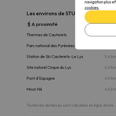
navigation plus ef
cookies.
Les environs de STUDIO10 Cocon lumi
A proximité
Thermes de Cauterets
330 
Parc national des Pyrénées
2.9 k
Station de Ski Cauterets-Le Lys
3.6 k
Site naturel Cirque du Lys
4.2 k
Pont d'Espagne
4.5 k
Moun Né
4.6 k
Toutes les distances sont calculées en ligne droite.