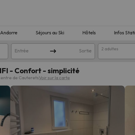
Andorre
Séjours au Ski
Hôtels
Infos Stat
2 adultes
Entrée
Sortie
 - Confort - simplicité
centre de Cauterets
Voir sur la carte
orrespondant à votre recherche. Essayez de modifier la destinatio