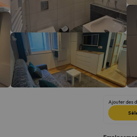
s qu'il aura retrouvé sa boussole, il reviendra.
Ajouter des da
Sél
Emplacemen