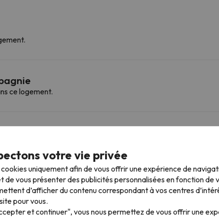
rgement.
mpagnie
ns ce logement.
 plus proches
ectons votre vie privée
s cookies uniquement afin de vous offrir une expérience de naviga
Telesilla pie de pistas
Télésiège
1.7 km
5 min
t de vous présenter des publicités personnalisées en fonction de vo
ettent d’afficher du contenu correspondant à vos centres d’intér
11.2 km
37 min
site pour vous.
Accepter et continuer", vous nous permettez de vous offrir une ex