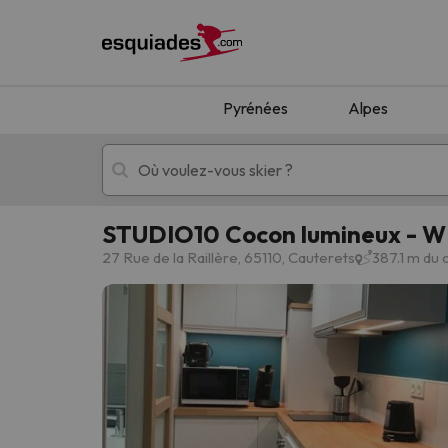
Pyrénées
Alpes
STUDIO10 Cocon lumineux - WIFI
Séjours au ski
Séjours montagne
27 Rue de la Raillère, 65110, Cauterets
387.1 m du 
Oups, nous n'avons pas trouvé de résultats c