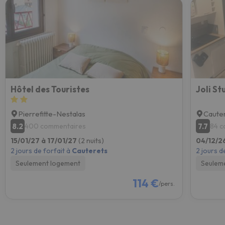
Hôtel des Touristes
Joli S
Pierrefitte-Nestalas
Caute
8.2
7.7
400 commentaires
84 c
15/01/27 à 17/01/27
(2 nuits)
04/12/2
2 jours de forfait à
Cauterets
2 jours d
Seulement logement
Seulem
114 €
/pers.