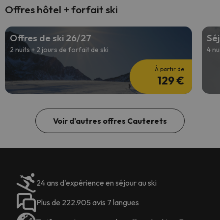
Offres hôtel + forfait ski
Offres de ski 26/27
Séj
2 nuits + 2 jours de forfait de ski
4 nu
À partir de
129 €
Voir d'autres offres Cauterets
24 ans d'expérience en séjour au ski
Plus de 222.905 avis 7 langues