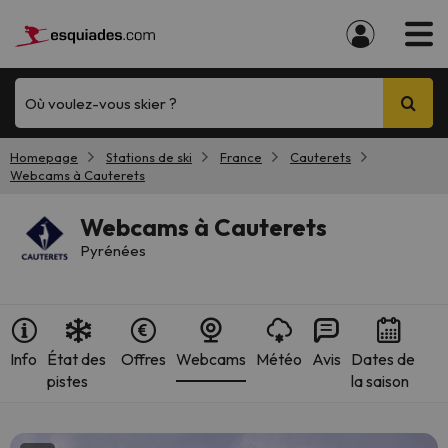
Où voulez-vous skier ?
Homepage
Stations de ski
France
Cauterets
Webcams à Cauterets
Webcams à Cauterets
Pyrénées
Info
État des
Offres
Webcams
Météo
Avis
Dates de
pistes
la saison