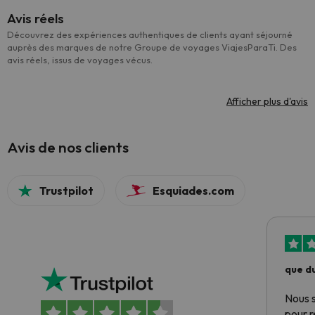
Avis réels
Découvrez des expériences authentiques de clients ayant séjourné
auprès des marques de notre Groupe de voyages ViajesParaTi. Des
avis réels, issus de voyages vécus.
Afficher plus d'avis
Avis de nos clients
Trustpilot
Esquiades.com
que du
Nous 
pour 