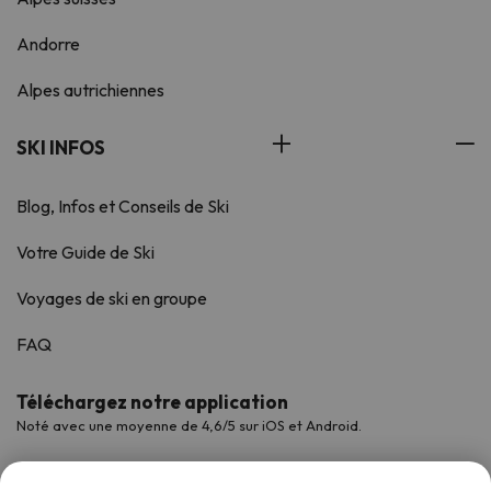
Andorre
Alpes autrichiennes
SKI INFOS
Blog, Infos et Conseils de Ski
Votre Guide de Ski
Voyages de ski en groupe
FAQ
Téléchargez notre application
Noté avec une moyenne de 4,6/5 sur iOS et Android.