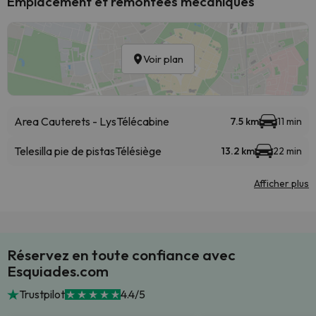
Emplacement et remontées mécaniques
Voir plan
Area Cauterets - Lys
Télécabine
7.5 km
11 min
Telesilla pie de pistas
Télésiège
13.2 km
22 min
Afficher plus
Réservez en toute confiance avec
Esquiades.com
Trustpilot
4.4/5