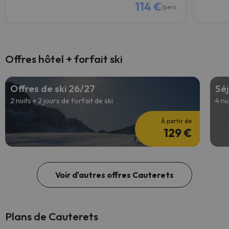
114 €
/pers.
Offres hôtel + forfait ski
Offres de ski 26/27
Séj
2 nuits + 2 jours de forfait de ski
4 nu
À partir de
129 €
Voir d'autres offres Cauterets
Plans de Cauterets