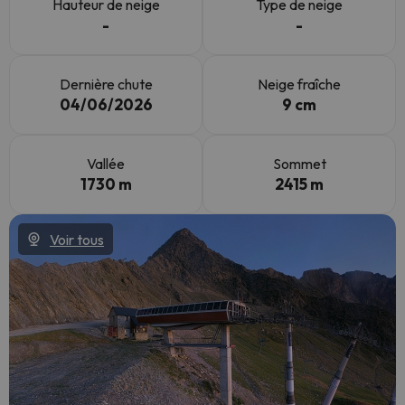
Hauteur de neige
Type de neige
-
-
Dernière chute
Neige fraîche
04/06/2026
9 cm
Vallée
Sommet
1730 m
2415 m
Voir tous