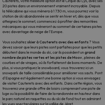
Cauterets, votre meilleure option est le Cirque du Lys, avec ses
20 pistes dans un environnement vraiment incroyable. Depuis
la télécabine qui vous mènera à 1 730 m, vous pourrez voir la
station de ski abandonnée se sentir en hiver et, dès que vous
atteignez le sommet, commencez à profiter des remontées
mécaniques qui vous mèneront au sommet de certaines pistes
avec davantage de neige de l'Europe.
Vous souhaitez
skier à Cauterets avec des enfants
? Vous
devez savoir que leurs pistes sont parfaites pour que les petits
débutent dans le monde du ski, car ils possèdent un
grand
nombre de pistes vertes et les pistes de Moov
, pleines de
courbes et de virages, où ils forfaiteront de bons moments. De
plus, si vous pratiquez le snowboard, vous trouverez ici un
snowpark de taille considérable pour améliorer vos sauts. Pont
d'Espagne est également une bonne option si vous envisagez
de visiter Cauterets avec des enfants. Dans cette région, vous
trouverez une grande offre de loisirs comprenant une piste de
luge ou la possibilité de faire de la randonnée en hauteur dans
le parc naturel en raquettes ou du ski de fond tout en admirant
les vues spectaculaires sur la vallée de Jéret.