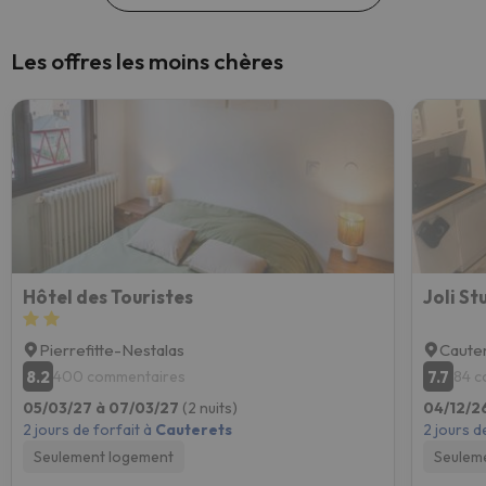
Les offres les moins chères
Hôtel des Touristes
Joli S
Pierrefitte-Nestalas
Caute
8.2
7.7
400 commentaires
84 c
05/03/27 à 07/03/27
(2 nuits)
04/12/2
2 jours de forfait à
Cauterets
2 jours d
Seulement logement
Seulem