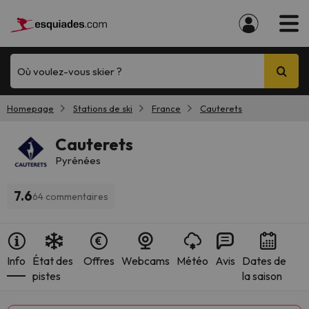
Où voulez-vous skier ?
Homepage
Stations de ski
France
Cauterets
Cauterets
Pyrénées
7.6
64 commentaires
Info
État des
Offres
Webcams
Météo
Avis
Dates de
pistes
la saison