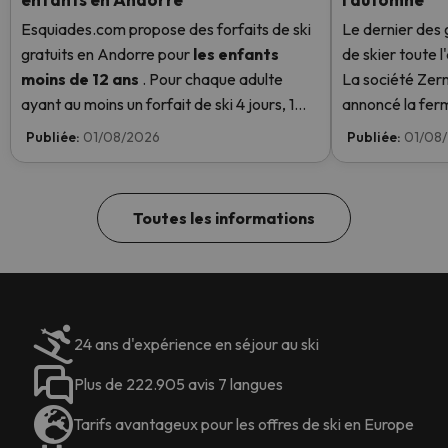
Esquiades.com propose des forfaits de ski
Le dernier des 
gratuits en Andorre
pour
les enfants
de skier toute 
moins de 12 ans
. Pour chaque adulte
La société Ze
ayant au moins un forfait de ski 4 jours, 1
annoncé la fer
enfant aura un forfait de ski gratuit ! En
installations d
Publiée:
01/08/2026
Publiée:
01/08
savoir plus ici.
températures é
ouvertes ce we
Toutes les informations
24 ans d'expérience en séjour au ski
Plus de 222.905 avis 7 langues
Tarifs avantageux pour les offres de ski en Europe