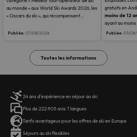
Esquiades.com 
catégorie « Meilleur tour-opérateur de ski
gratuits en And
au monde » aux World Ski Awards 2026, les
moins de 12 a
« Oscars du ski », qui récompensent
ayant au moins u
l'excellence dans le secteur du ski. Votez
enfant aura un f
dès maintenant et aidez-nous à atteindre la
Publiée:
07/08/2026
Publiée:
01/08
savoir plus ici.
première place !
Toutes les informations
24 ans d'expérience en séjour au ski
Plus de 222.905 avis 7 langues
Tarifs avantageux pour les offres de ski en Europe
Séjours au ski flexibles