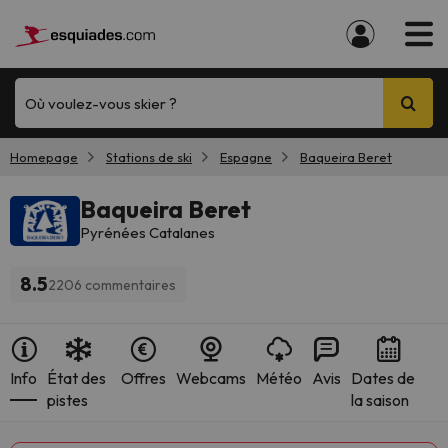
Où voulez-vous skier ?
Homepage
Stations de ski
Espagne
Baqueira Beret
Baqueira Beret
Pyrénées Catalanes
8.5
2206 commentaires
Info
État des
Offres
Webcams
Météo
Avis
Dates de
pistes
la saison