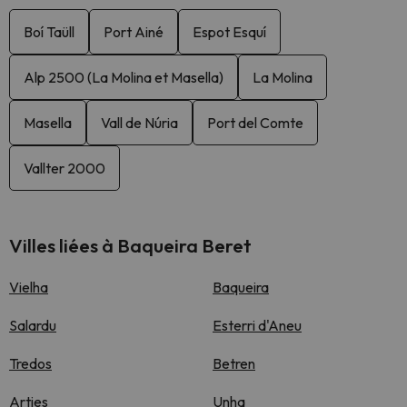
Boí Taüll
Port Ainé
Espot Esquí
Alp 2500 (La Molina et Masella)
La Molina
Masella
Vall de Núria
Port del Comte
Vallter 2000
Villes liées à Baqueira Beret
Vielha
Baqueira
Salardu
Esterri d'Aneu
Tredos
Betren
Arties
Unha