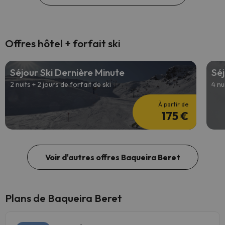
Offres hôtel + forfait ski
Séjour Ski Dernière Minute
Séj
2 nuits + 2 jours de forfait de ski
4 nu
À partir de
175 €
Voir d'autres offres Baqueira Beret
Plans de Baqueira Beret