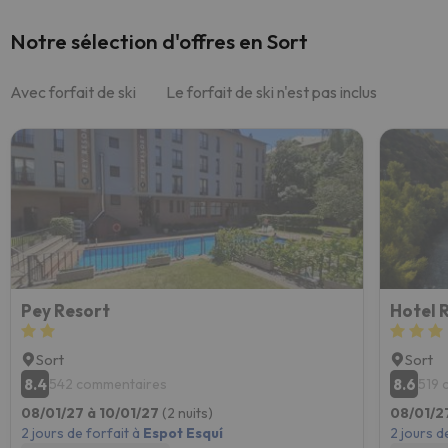
Notre sélection d'offres en Sort
Avec forfait de ski
Le forfait de ski n'est pas inclus
Pey Resort
Hotel 
Sort
Sort
8.4
8.6
542 commentaires
519 
08/01/27 à 10/01/27
(2 nuits)
08/01/2
2 jours de forfait à
Espot Esquí
2 jours d