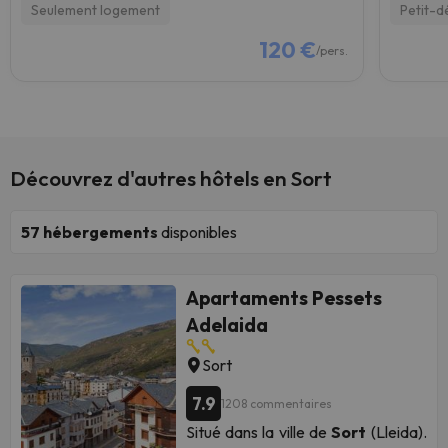
Seulement logement
Petit-d
120 €
/pers.
Découvrez d'autres hôtels en Sort
57
hébergements
disponibles
Apartaments Pessets
Adelaida
Sort
7.9
1208 commentaires
Situé dans la ville de
Sort
(Lleida).