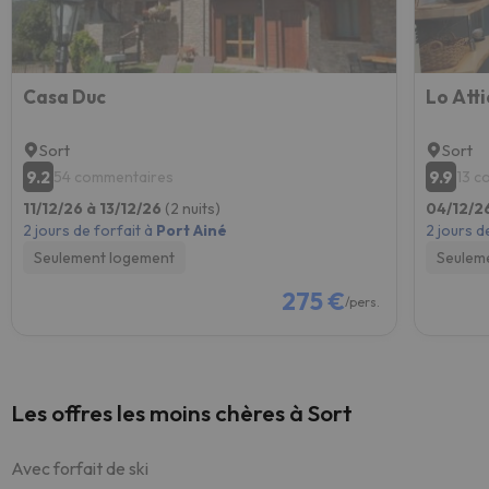
Casa Duc
Lo Atti
Sort
Sort
9.2
9.9
54 commentaires
13 c
11/12/26 à 13/12/26
(2 nuits)
04/12/2
2 jours de forfait à
Port Ainé
2 jours d
Seulement logement
Seulem
275 €
/pers.
Les offres les moins chères à Sort
Avec forfait de ski