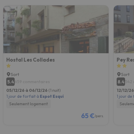
Hostal Les Collades
Pey Re
Sort
Sort
5.4
8.4
659 commentaires
542 
05/12/26 à 06/12/26
(1 nuit)
12/12/26
1 jour de forfait à
Espot Esquí
1 jour de
Seulement logement
Seulem
65 €
/pers.