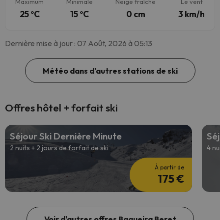
Maximum
Minimale
Neige fraîche
Le vent
25 ºC
15 ºC
0 cm
3 km/h
Dernière mise à jour : 07 Août, 2026 à 05:13
Météo dans d'autres stations de ski
Offres hôtel + forfait ski
Séjour Ski Dernière Minute
Séj
2 nuits + 2 jours de forfait de ski
4 nu
À partir de
175 €
Voir d'autres offres Baqueira Beret