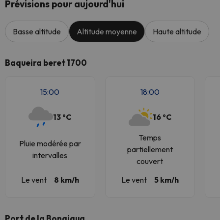
Prévisions pour aujourd'hui
Basse altitude
Altitude moyenne
Haute altitude
Baqueira beret 1700
15:00
18:00
13 ºC
16 ºC
Temps
Pluie modérée par
partiellement
intervalles
couvert
Le vent
8 km/h
Le vent
5 km/h
Port de la Bonaigua