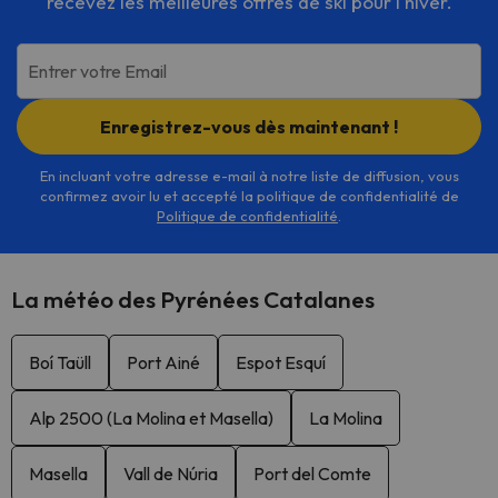
recevez les meilleures offres de ski pour l'hiver.
Entrer votre Email
Enregistrez-vous dès maintenant !
En incluant votre adresse e-mail à notre liste de diffusion, vous
confirmez avoir lu et accepté la politique de confidentialité de
Politique de confidentialité
.
La météo des Pyrénées Catalanes
Boí Taüll
Port Ainé
Espot Esquí
Alp 2500 (La Molina et Masella)
La Molina
Masella
Vall de Núria
Port del Comte