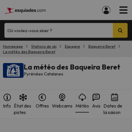
Où voulez-vous skier ?
Homepage
Stations de ski
Espagne
Baqueira Beret
La météo des Baqueira Beret
La météo des Baqueira Beret
Pyrénées Catalanes
Info
État des
Offres
Webcams
Météo
Avis
Dates de
pistes
la saison