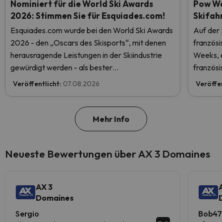
Nominiert für die World Ski Awards
Pow We
2026: Stimmen Sie für Esquiades.com!
Skifah
Esquiades.com wurde bei den World Ski Awards
Auf der
2026 - den „Oscars des Skisports“, mit denen
französ
herausragende Leistungen in der Skiindustrie
Weeks, e
gewürdigt werden - als bester
französi
Skiurlaubveranstalter der Welt nominiert.
Veröffentlicht:
07.08.2026
Veröffe
Stimmen Sie jetzt ab und helfen Sie uns, den
ersten Platz zu erreichen!
Mehr Info
Neueste Bewertungen über AX 3 Domaines
AX 3
Domaines
Sergio
Bob4