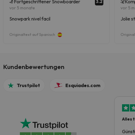
3.2
Fortgeschrittener Snowboarder
Komp
vor 5 monate
vor 5 
Snowpark nivel facil
Jolie s
Originaltext auf Spanisch
Origina
Kundenbewertungen
Trustpilot
Esquiades.com
Alles 
Günst