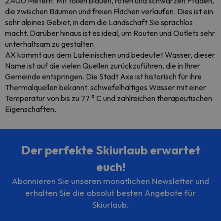
2.400 Metern. Mit tollen blauen, roten und schwarzen Pfaden,
die zwischen Bäumen und freien Flächen verlaufen. Dies ist ein
sehr alpines Gebiet, in dem die Landschaft Sie sprachlos
macht. Darüber hinaus ist es ideal, um Routen und Outlets sehr
unterhaltsam zu gestalten.
AX kommt aus dem Lateinischen und bedeutet Wasser, dieser
Name ist auf die vielen Quellen zurückzuführen, die in Ihrer
Gemeinde entspringen. Die Stadt Axe ist historisch für ihre
Thermalquellen bekannt. schwefelhaltiges Wasser mit einer
Temperatur von bis zu 77 ° C und zahlreichen therapeutischen
Eigenschaften.
Der perfekte Skiurlaub erwartet
euch!
Abonnieren Sie unseren monatlichen Newsletter und
erhalten Sie die absolut besten Angebote für
Skiurlaub.