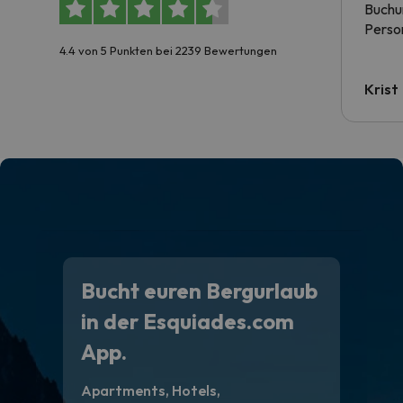
Buchun
Person
4.4 von 5 Punkten bei 2239 Bewertungen
Krist
Bucht euren Bergurlaub
in der Esquiades.com
App.
Apartments, Hotels,