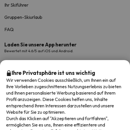
Ihr Skiführer
Gruppen-Skiurlaub
FAQ
Laden Sie unsere App herunter
Bewertet mit 4.6/5 auf iOS und Android.
Ihre Privatsphäre ist uns wichtig
Wir verwenden Cookies ausschließlich, um Ihnen ein auf
Ihre Vorlieben zugeschnittenes Nutzungserlebnis zu bieten
und Ihnen personalisierte Werbung basierend auf Ihrem
Profil anzuzeigen. Diese Cookies helfen uns, Inhalte
entsprechend Ihren Interessen darzustellen und unsere
Website für Sie zu optimieren.
Verfügbare Zahlungsarten
Durch das Klicken auf "Akzeptieren und fortfahren",
ermöglichen Sie es uns, Ihnen eine effizientere und