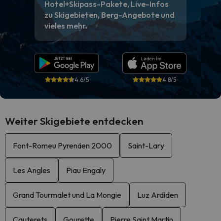
Hotel+Skipass-Pakete, Live-Infos
zu Skigebieten, Berg-Angebote und
vieles mehr.
4.6/5
4.8/5
Weiter Skigebiete entdecken
Font-Romeu Pyrenäen 2000
Saint-Lary
Les Angles
Piau Engaly
Grand Tourmalet und La Mongie
Luz Ardiden
Cauterets
Gourette
Pierre Saint Martin