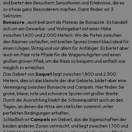
und bietet den Besuchern Sensationen und Erlebnisse, die es
zu etwas ganz Besonderem machen. Darin finden wir 3
Sektoren:
Bonascre
, auch bekannt als Plateau de Bonascre. Es handelt
sich um ein Gewerbe- und Wohngebiet mit einer Höhe
zwischen 1.400 und 2.000 Metern. Wo die Pisten zwischen
den Bäumen verlaufen, mit breiten Spuren (meist blau) ideal für
einen ruhigen Skitag und vor allem für Anfänger. Es bietet aber
auch ein Paar rote Pfade für die Wagemutigsten und einen
großen grünen Pfad, um die Basis so bequem und einfach wie
möglich zu erreichen.
Das Gebiet von
Saquet
liegt zwischen 1.800 und 2.300
Metern, dies ist das kleinste der drei Gebiete, bildet aber eine
Vereinigung zwischen Bonascre und Campels. Hier finden Sie
grüne, blaue, rote und schwarze Spuren mit großer Breite.
Durch die Ausrichtung bleibt die Schneequalität auch an den
Tagen, an denen die Hitze am stärksten zunimmt, unter
perfekten Bedingungen erhalten.
Schließlich ist
Campels
ein Gebiet, das die Eigenschaften der
beiden anderen Zonen vermischt, und liegt zwischen 1.700 und