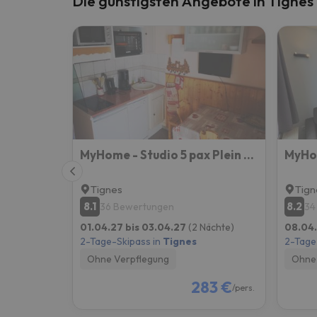
Die günstigsten Angebote in Tignes
Es sieht so aus, als hätte sich unser Sucher v
MyHome - Studio 5 pax Plein Soleil - Propre, bon marché, emplacement top !
Tignes
Tign
8.1
8.2
36 Bewertungen
34
01.04.27 bis 03.04.27
(2 Nächte)
08.04.
2-Tage-Skipass in
Tignes
2-Tage
Ohne Verpflegung
Ohne 
283 €
/pers.