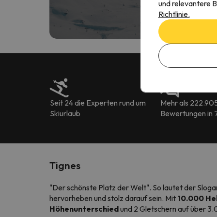
und relevantere B
Richtlinie.
A
386 
Seit 24 die Experten rund um
Mehr als 222.90
Skiurlaub
Bewertungen in 
Tignes
"Der schönste Platz der Welt". So lautet der Sloga
hervorheben und stolz darauf sein. Mit
10.000 He
Höhenunterschied
und 2 Gletschern auf über 3