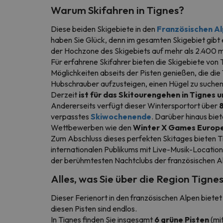
Warum Skifahren in Tignes
?
Diese beiden Skigebiete in den
Französischen A
haben Sie Glück, denn im gesamten Skigebiet gibt 
der Hochzone des Skigebiets auf mehr als 2.400 m
Für erfahrene Skifahrer bieten die Skigebiete von 
Möglichkeiten abseits der Pisten genießen, die die
Hubschrauber aufzusteigen, einen Hügel zu suchen
Derzeit
ist für das Skitourengehen in Tignes 
Andererseits verfügt dieser Wintersportort über
verpasstes
Skiwochenende
. Darüber hinaus bie
Wettbewerben wie den
Winter X Games Europ
Zum Abschluss dieses perfekten Skitages bieten Ti
internationalen Publikums mit Live-Musik-Locations
der berühmtesten Nachtclubs der französischen A
Alles, was Sie über die Region Tigne
Dieser Ferienort in den französischen Alpen bietet
diesen Pisten sind endlos.
In Tignes finden Sie insgesamt
6 grüne Pisten
(mit