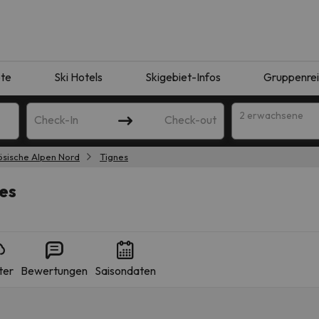
te
Ski Hotels
Skigebiet-Infos
Gruppenre
2 erwachsene
Check-In
Check-out
ösische Alpen Nord
Tignes
nes
ter
Bewertungen
Saisondaten
ie Ihrer Suche entsprechen. Versuchen Sie, das Ziel zu ändern.