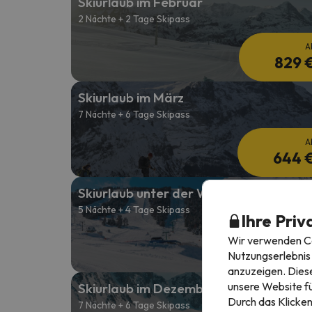
Skiurlaub im Februar
2 Nächte + 2 Tage Skipass
A
829 
Skiurlaub im März
7 Nächte + 6 Tage Skipass
A
644 
Skiurlaub unter der Woche
5 Nächte + 4 Tage Skipass
Ihre Priv
A
Wir verwenden Coo
242 
Nutzungserlebnis 
anzuzeigen. Diese
unsere Website fü
Skiurlaub im Dezember
Durch das Klicken
7 Nächte + 6 Tage Skipass