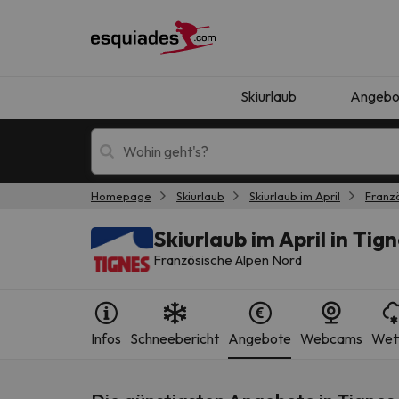
Skiurlaub
Angebo
Homepage
Skiurlaub
Skiurlaub im April
Franz
Skiurlaub
Berghotels
Skiurlaub im April in Tig
Französische Alpen Nord
Infos
Schneebericht
Angebote
Webcams
Wet
Oops, wir haben keine Ergebnisse gefunden, d