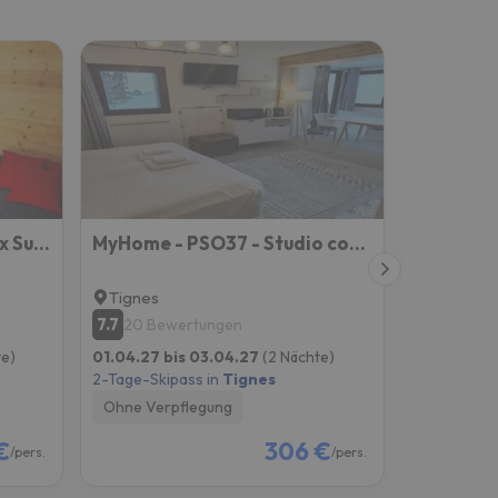
Borsat - Beau Studio 4pax Sur Les Pistes, Avec Balcon
MyHome - PSO37 - Studio cosy 4 pax Val Claret
Tignes
Tignes
7.7
8.5
20 Bewertungen
47 Bew
te)
01.04.27 bis 03.04.27
(2 Nächte)
01.04.27 b
2-Tage-Skipass in
Tignes
2-Tage-Skip
Ohne Verpflegung
Ohne Verp
€
306 €
/pers.
/pers.