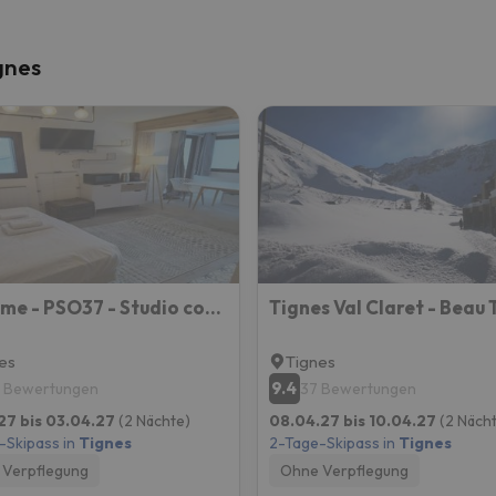
gnes
MyHome - PSO37 - Studio cosy 4 pax Val Claret
es
Tignes
9.4
 Bewertungen
37 Bewertungen
27 bis 03.04.27
(2 Nächte)
08.04.27 bis 10.04.27
(2 Näch
-Skipass in
Tignes
2-Tage-Skipass in
Tignes
Verpflegung
Ohne Verpflegung