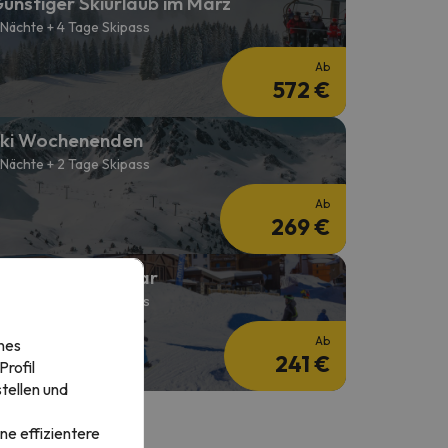
ünstiger Skiurlaub im März
 Nächte + 4 Tage Skipass
Ab
572 €
ki Wochenenden
 Nächte + 2 Tage Skipass
Ab
269 €
kiurlaub im Januar
 Nächte + 2 Tage Skipass
Ab
nes
241 €
rofil
tellen und
ne effizientere