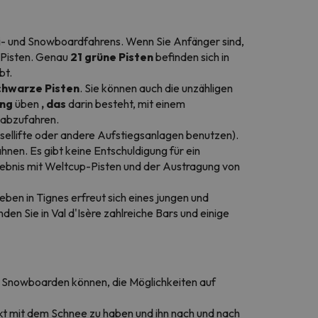
Ski- und Snowboardfahrens. Wenn Sie Anfänger sind,
 Pisten. Genau
21 grüne Pisten
befinden sich in
bt.
chwarze Pisten
. Sie können auch die unzähligen
ing
üben
, das
darin besteht, mit einem
 abzufahren.
sellifte oder andere Aufstiegsanlagen benutzen).
ahnen. Es gibt keine Entschuldigung für ein
rlebnis mit Weltcup-Pisten und der Austragung von
ben in Tignes erfreut sich eines jungen und
n Sie in Val d'Isère zahlreiche Bars und einige
er Snowboarden können, die Möglichkeiten auf
kt mit dem Schnee zu haben und ihn nach und nach