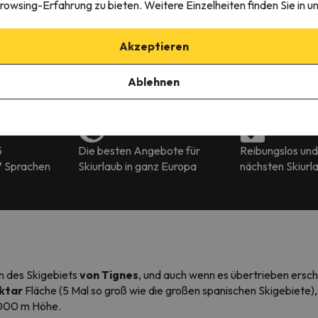
rowsing-Erfahrung zu bieten. Weitere Einzelheiten finden Sie in u
b
€
Akzeptieren
Ablehnen
5
Die besten Angebote für
Reibungslos und 
7 Sprachen
Skiurlaub in ganz Europa
nächsten Skiurl
n des Skigebiets
von Tignes
, und auch wenn es übertrieben ersch
ktar
Fläche (5 Mal so groß wie die großen spanischen Skigebiete)
.000 m Höhe.