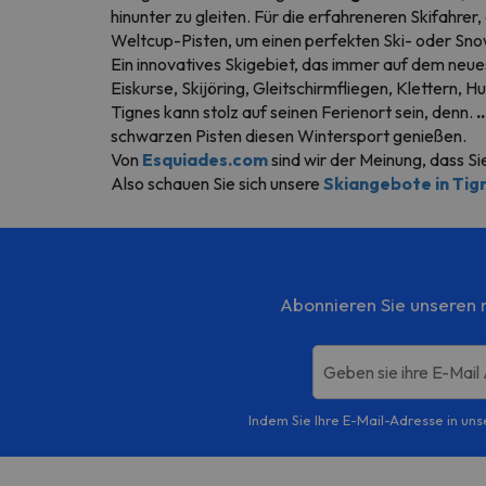
hinunter zu gleiten. Für die erfahreneren Skifahre
Weltcup-Pisten, um einen perfekten Ski- oder Sn
Ein innovatives Skigebiet, das immer auf dem neue
Eiskurse, Skijöring, Gleitschirmfliegen, Klettern, H
Tignes kann stolz auf seinen Ferienort sein, denn.
.
schwarzen Pisten diesen Wintersport genießen.
Von
Esquiades.com
sind wir der Meinung, dass S
Also schauen Sie sich unsere
Skiangebote in Tig
Abonnieren Sie unseren m
Geben sie ihre E-Mail
Indem Sie Ihre E-Mail-Adresse in uns