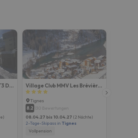
Tignes Val Claret - Beau T3 De Standing, Refait à Neuf
Village Club MMV Les Brévières
Tignes
Tignes
8.2
8.5
130 Bewertungen
47 Bew
te)
08.04.27 bis 10.04.27
(2 Nächte)
01.04.27 b
2-Tage-Skipass in
Tignes
2-Tage-Skip
Vollpension
Ohne Verp