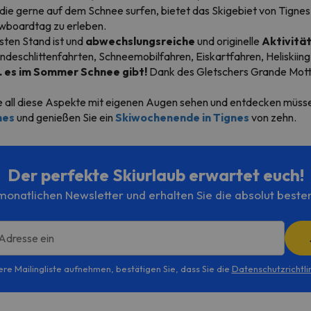
r, die gerne auf dem Schnee surfen, bietet das Skigebiet von Tigne
owboardtag zu erleben.
sten Stand ist und
abwechslungsreiche
und originelle
Aktivitä
undeschlittenfahrten, Schneemobilfahren, Eiskartfahren, Heliskiing.
.. es im Sommer Schnee gibt!
Dank des Gletschers Grande Motte 
ie all diese Aspekte mit eigenen Augen sehen und entdecken müsse
nes
und genießen Sie ein
Skiwochenende in Tignes
von zehn.
Der perfekte Skiurlaub erwartet euch!
onatlichen Newsletter und erhalten Sie die absolut beste
 Adresse ein
ere Mailingliste aufnehmen, bestätigen Sie, dass Sie die
Datenschutzrichtli