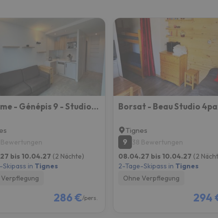
erirrt. Sobald er seinen Kompass gefunden hat, wird er zurück sein.
MyHome - Génépis 9 - Studio rénové Tignes Val Claret 4 pax sks aux pieds
es
Tignes
9
 Bewertungen
38 Bewertungen
27 bis 10.04.27
(2 Nächte)
08.04.27 bis 10.04.27
(2 Näch
-Skipass in
Tignes
2-Tage-Skipass in
Tignes
Verpflegung
Ohne Verpflegung
286 €
294 
/pers.