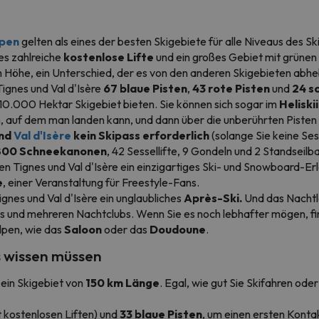
lpen
gelten als eines der besten Skigebiete für alle Niveaus des 
es zahlreiche
kostenlose Lifte
und ein großes Gebiet mit grünen
 Höhe, ein Unterschied, der es von den anderen Skigebieten abhe
Tignes und Val d'Isère
67 blaue Pisten
,
43 rote Pisten
und
24 s
 10.000 Hektar Skigebiet bieten. Sie können sich sogar im
Heliski
, auf dem man landen kann, und dann über die unberührten Pisten
und
Val d'Isère
kein Skipass erforderlich
(solange Sie keine Ses
800 Schneekanonen
, 42 Sessellifte, 9 Gondeln und 2 Standseilb
ten Tignes und Val d'Isère ein einzigartiges Ski- und Snowboard-E
e
, einer Veranstaltung für Freestyle-Fans.
gnes und Val d'Isère ein unglaubliches
Après-Ski.
Und das Nachtle
 und mehreren Nachtclubs. Wenn Sie es noch lebhafter mögen, finde
lpen, wie das
Saloon
oder das
Doudoune
.
s wissen müssen
 ein Skigebiet von
150 km Länge
. Egal, wie gut Sie Skifahren od
 kostenlosen Liften) und
33 blaue Pisten
, um einen ersten Konta