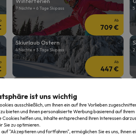
Winterferien
G
7 Nächte + 6 Tage Skipass
5
b
Ab
€
709 €
Skiurlaub Ostern
S
4 Nächte + 3 Tage Skipass
2
b
Ab
€
447 €
Skiwochen
S
7 Nächte + 6 Tage Skipass
2
atsphäre ist uns wichtig
b
Ab
kies ausschließlich, um Ihnen ein auf Ihre Vorlieben zugeschnitte
€
459 €
zu bieten und Ihnen personalisierte Werbung basierend auf Ihrem P
 Cookies helfen uns, Inhalte entsprechend Ihren Interessen darzus
r Sie zu optimieren.
 auf "Akzeptieren und fortfahren", ermöglichen Sie es uns, Ihnen ei