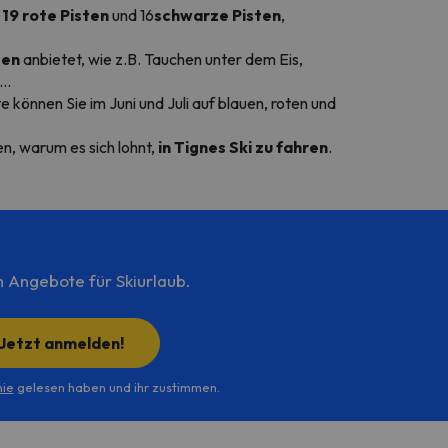
s
19 rote Pisten
und 16
schwarze Pisten
,
ten
anbietet, wie z.B. Tauchen unter dem Eis,
..
können Sie im Juni und Juli auf blauen, roten und
n, warum es sich lohnt,
in Tignes Ski zu fahren
.
n Angebote für Skiurlaub.
Jetzt anmelden!
nie
gelesen haben und ihr zustimmen.