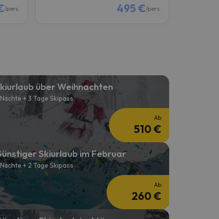
€
495 €
/pers.
/pers.
kiurlaub über Weihnachten
 Nächte + 3 Tage Skipass
Ab
510 €
ünstiger Skiurlaub im Februar
 Nächte + 2 Tage Skipass
Ab
260 €