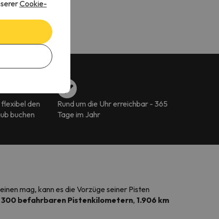
nserer
Cookie-
flexibel den
Rund um die Uhr erreichbar - 365
aub buchen
Tage im Jahr
einen mag, kann es die Vorzüge seiner Pisten
,
300 befahrbaren Pistenkilometern
,
1.906 km