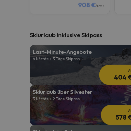
908 €
/pers.
Skiurlaub inklusive Skipass
Last-Minute-Angebote
4 Nächte + 3 Tage Skipass
A
404 
Skiurlaub über Silvester
3 Nächte + 2 Tage Skipass
A
578 