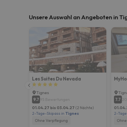
Unsere Auswahl an Angeboten in Ti
Les Suites Du Nevada
Tignes
Tign
9.7
7.7
95 Bewertungen
20
01.04.27 bis 03.04.27
(2 Nächte)
01.04.
2-Tage-Skipass in
Tignes
2-Tage
Ohne Verpflegung
Ohne 