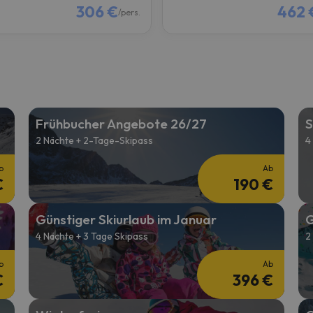
306 €
462 
/pers.
Frühbucher Angebote 26/27
S
2 Nächte + 2-Tage-Skipass
4
b
Ab
€
190 €
Günstiger Skiurlaub im Januar
G
4 Nächte + 3 Tage Skipass
2
b
Ab
€
396 €