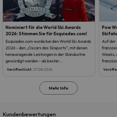
Nominiert für die World Ski Awards
Pow We
2026: Stimmen Sie für Esquiades.com!
Skifah
Esquiades.com wurde bei den World Ski Awards
Auf der
2026 - den „Oscars des Skisports“, mit denen
französ
herausragende Leistungen in der Skiindustrie
Weeks, e
gewürdigt werden - als bester
französi
Skiurlaubveranstalter der Welt nominiert.
Veröffentlicht:
07.08.2026
Veröffe
Stimmen Sie jetzt ab und helfen Sie uns, den
ersten Platz zu erreichen!
Mehr Info
Kundenbewertungen