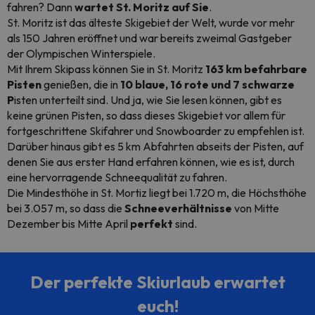
fahren? Dann
wartet St. Moritz auf Sie
.
St. Moritz ist das älteste Skigebiet der Welt, wurde vor mehr
als 150 Jahren eröffnet und war bereits zweimal Gastgeber
der Olympischen Winterspiele.
Mit Ihrem Skipass können Sie in St. Moritz
163 km befahrbare
Pisten
genießen, die in
10 blaue, 16 rote und 7 schwarze
P
isten unterteilt sind. Und ja, wie Sie lesen können, gibt es
keine grünen Pisten, so dass dieses Skigebiet vor allem für
fortgeschrittene Skifahrer und
Snowboarder
zu empfehlen ist.
Darüber hinaus gibt es 5 km Abfahrten abseits der Pisten, auf
denen Sie aus erster Hand erfahren können, wie es ist, durch
eine hervorragende Schneequalität zu fahren.
Die Mindesthöhe in St. Mortiz liegt bei 1.720 m, die Höchsthöhe
bei 3.057 m, so dass die
Schneeverhältnisse
von Mitte
Dezember bis Mitte April
perfekt
sind.
Der perfekte Skiurlaub erwartet
euch!