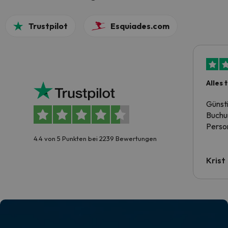
Trustpilot
Esquiades.com
Alles 
Günst
Buchun
Person
4.4 von 5 Punkten bei 2239 Bewertungen
Krist