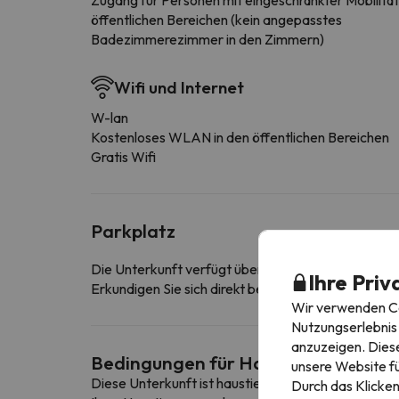
öffentlichen Bereichen (kein angepasstes
Badezimmerezimmer in den Zimmern)
Wifi und Internet
W-lan
Kostenloses WLAN in den öffentlichen Bereichen
Gratis Wifi
Parkplatz
Die Unterkunft verfügt über einen überdachten Pa
Ihre Priv
Erkundigen Sie sich direkt bei der Unterkunft, ob s
Wir verwenden Coo
Nutzungserlebnis 
anzuzeigen. Diese
Bedingungen für Haustiere
unsere Website fü
Diese Unterkunft ist haustierfreundlich. Um die B
Durch das Klicken