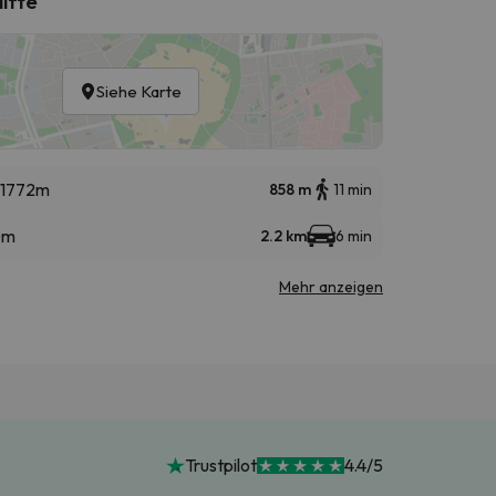
lifte
Siehe Karte
-1772m
858 m
11 min
0m
2.2 km
6 min
Mehr anzeigen
Trustpilot
4.4/5