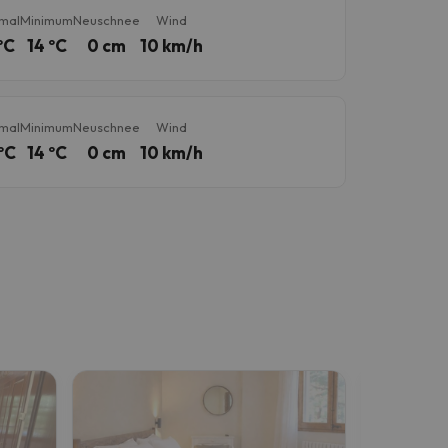
mal
Minimum
Neuschnee
Wind
ºC
14 ºC
0 cm
10 km/h
mal
Minimum
Neuschnee
Wind
ºC
14 ºC
0 cm
10 km/h