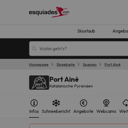
Skiurlaub
Angebo
Homepage
Skigebiete
Spanien
Port Ainé
Skiurlaub
Berghotels
Port Ainé
Katalanische Pyrenäen
Infos
Schneebericht
Angebote
Webcams
Wet
Oops, wir haben keine Ergebnisse gefunden, d