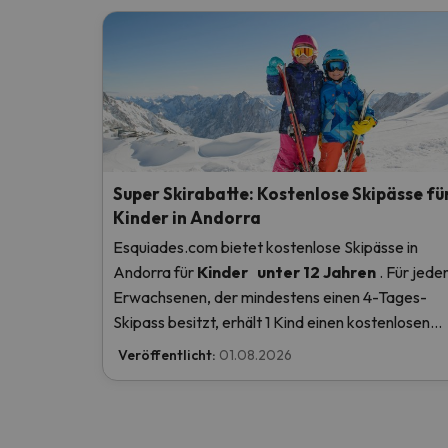
Super Skirabatte: Kostenlose Skipässe fü
Kinder in Andorra
Esquiades.com bietet kostenlose Skipässe in
Andorra
für
Kinder
unter 12 Jahren
. Für jede
Erwachsenen, der mindestens einen 4-Tages-
Skipass besitzt, erhält 1 Kind einen kostenlosen
Skipass! Lesen Sie hier mehr.
Veröffentlicht:
01.08.2026