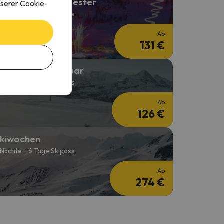
kiurlaub über Silvester
nserer
Cookie-
 Nächte + 2 Tage Skipass
Ab
131 €
kiurlaub im Februar
 Nächte + 2 Tage Skipass
Ab
126 €
kiwochen
 Nächte + 6 Tage Skipass
Ab
274 €