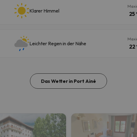
Maxi
Klarer Himmel
25 
Maxi
Leichter Regen in der Nähe
22 
Das Wetter in Port Ainé