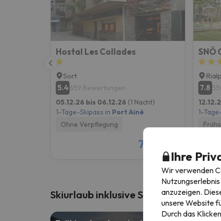
Hostal Les Collades
SNÖ C
Sort
Rial
5.4
7.8
659 Bewertungen
55
05.12.26 bis 06.12.26
(1 Nacht)
12.12.2
1-Tage-Skipass in
Port Ainé
1-Tage
Ohne Verpflegung
Frühs
70 €
/pers.
Ihre Priv
Wir verwenden Coo
Nutzungserlebnis 
anzuzeigen. Diese
Skiurlaub inklusive Skipass
unsere Website fü
Durch das Klicken