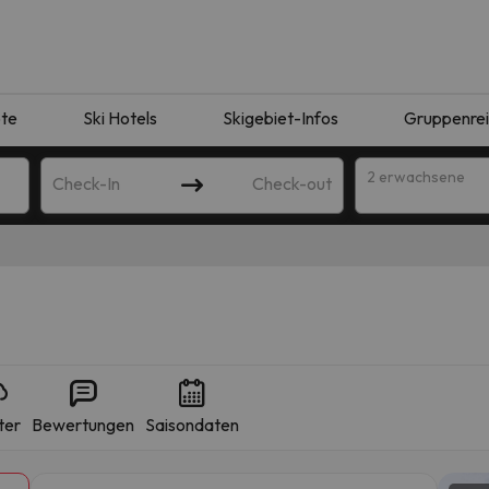
te
Ski Hotels
Skigebiet-Infos
Gruppenre
2 erwachsene
Check-In
Check-out
ter
Bewertungen
Saisondaten
ie Ihrer Suche entsprechen. Versuchen Sie, das Ziel zu ändern.