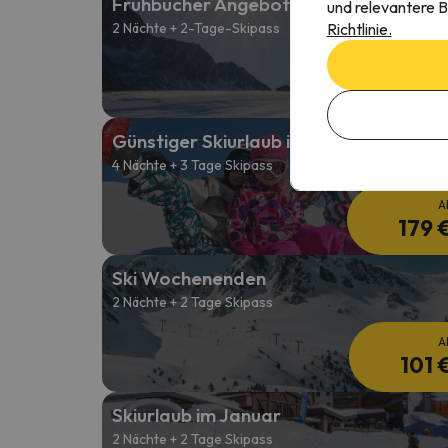
Frühbucher Angebote 26/27
und relevantere B
Richtlinie.
2 Nächte + 2-Tage-Skipass
A
101 
Günstiger Skiurlaub im Januar
4 Nächte + 3 Tage Skipass
A
179 
Ski Wochenenden
2 Nächte + 2 Tage Skipass
A
101 
Skiurlaub im Januar
2 Nächte + 2 Tage Skipass