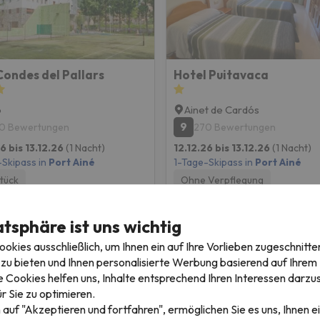
ondes del Pallars
Hotel Puitavaca
p
Ainet de Cardós
9
0 Bewertungen
270 Bewertungen
6 bis 13.12.26
(1 Nacht)
12.12.26 bis 13.12.26
(1 Nacht)
-Skipass in
Port Ainé
1-Tage-Skipass in
Port Ainé
tück
Ohne Verpflegung
77 €
78 
/pers.
atsphäre ist uns wichtig
kies ausschließlich, um Ihnen ein auf Ihre Vorlieben zugeschnitte
zu bieten und Ihnen personalisierte Werbung basierend auf Ihrem P
 Cookies helfen uns, Inhalte entsprechend Ihren Interessen darzus
r Sie zu optimieren.
 auf "Akzeptieren und fortfahren", ermöglichen Sie es uns, Ihnen ei