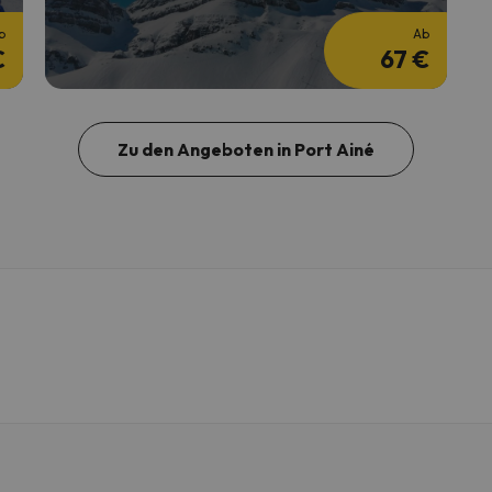
b
Ab
€
67 €
Zu den Angeboten in Port Ainé