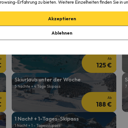
Skiurlaub über Weihnachten
S
rowsing-Erfahrung zu bieten. Weitere Einzelheiten finden Sie in u
4 Nächte + 3 Tage Skipass
3
Akzeptieren
b
Ab
€
174 €
Ablehnen
Günstiger Skiurlaub im Februar
S
2 Nächte + 2 Tage Skipass
2
b
Ab
€
125 €
Skiurlaub unter der Woche
S
5 Nächte + 4 Tage Skipass
7
b
Ab
€
188 €
1 Nacht + 1-Tages-Skipass
1 Nacht + 1 - Tagesskipass