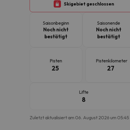
Skigebiet geschlossen
Es sieht so aus, als hätte sich unser Sucher v
Saisonbeginn
Saisonende
Noch nicht
Noch nicht
bestätigt
bestätigt
Pisten
Pistenkilometer
25
27
Lifte
8
Zuletzt aktualisiert am 06. August 2026 um 05:45