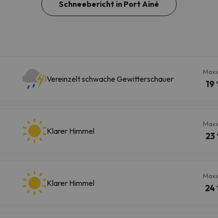
Schneebericht in Port Ainé
Maxi
Vereinzelt schwache Gewitterschauer
19 
Maxi
Klarer Himmel
23 
Maxi
Klarer Himmel
24 