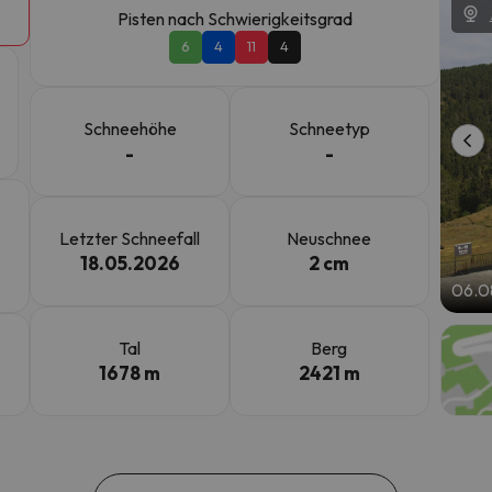
Pisten nach Schwierigkeitsgrad
6
4
11
4
erirrt. Sobald er seinen Kompass gefunden hat, wird er zurück sein.
Schneehöhe
Schneetyp
-
-
Letzter Schneefall
Neuschnee
18.05.2026
2 cm
06.0
Tal
Berg
1678 m
2421 m