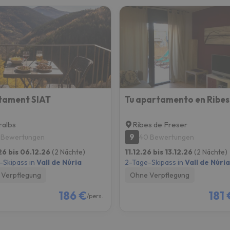
tament SIAT
albs
Ribes de Freser
9
 Bewertungen
40 Bewertungen
26 bis 06.12.26
(2 Nächte)
11.12.26 bis 13.12.26
(2 Nächte)
-Skipass in
Vall de Núria
2-Tage-Skipass in
Vall de Núria
Verpflegung
Ohne Verpflegung
186 €
181 
/pers.