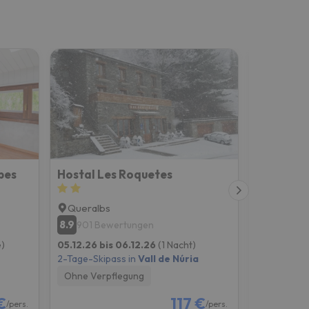
bes
Hostal Les Roquetes
Apartame
Queralbs
Ribes de
8.9
9.6
901 Bewertungen
66 Bew
)
05.12.26 bis 06.12.26
(1 Nacht)
11.12.26 bi
2-Tage-Skipass in
Vall de Núria
2-Tage-Skip
Ohne Verpflegung
Ohne Verp
€
117 €
/pers.
/pers.