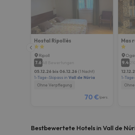
Es sieht so aus, als hätte sich unser Sucher v
Hostal Ripollès
Mas r
Ripoll
Oga
7.6
9.4
48 Bewertungen
21
05.12.26 bis 06.12.26
(1 Nacht)
12.12.2
1-Tage-Skipass in
Vall de Núria
1-Tage
Ohne Verpflegung
Ohne 
70 €
/pers.
Bestbewertete Hotels in Vall de Núr