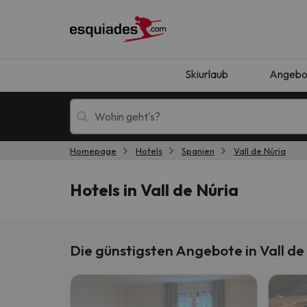
Skiurlaub
Angebo
Homepage
Hotels
Spanien
Vall de Núria
Skiurlaub
Berghotels
Hotels in Vall de Núria
Die günstigsten Angebote in Vall de
Oops, wir haben keine Ergebnisse gefunden, d