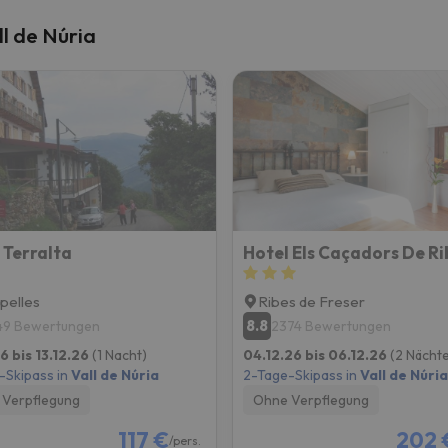
l de Núria
 Terralta
Hotel Els Caçadors De Ri
pelles
Ribes de Freser
8.8
49 Bewertungen
2374 Bewertungen
6 bis 13.12.26
(1 Nacht)
04.12.26 bis 06.12.26
(2 Nächte
-Skipass in
Vall de Núria
2-Tage-Skipass in
Vall de Núria
Verpflegung
Ohne Verpflegung
117 €
202 
/pers.