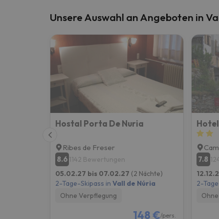
Unsere Auswahl an Angeboten in Val
Hostal Porta De Nuria
Hotel
Ribes de Freser
Cam
8.6
7.8
1142 Bewertungen
12
05.02.27 bis 07.02.27
(2 Nächte)
12.12.2
2-Tage-Skipass in
Vall de Núria
2-Tage
Ohne Verpflegung
Ohne 
148 €
/pers.