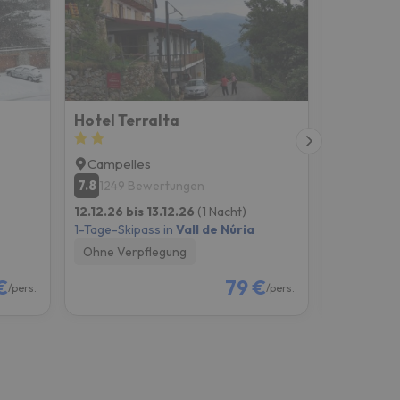
Hotel Terralta
Els Marg
Campelles
Sant Joa
7.8
9.3
1249 Bewertungen
102 Be
12.12.26 bis 13.12.26
(1 Nacht)
05.12.26 b
1-Tage-Skipass in
Vall de Núria
1-Tage-Skip
Ohne Verpflegung
Ohne Verp
€
79 €
/pers.
/pers.