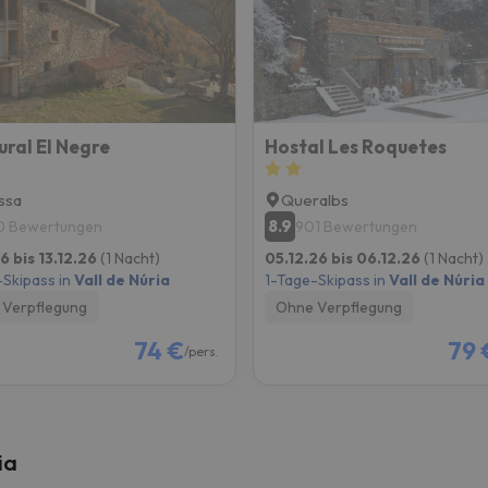
erirrt. Sobald er seinen Kompass gefunden hat, wird er zurück sein.
ural El Negre
Hostal Les Roquetes
ssa
Queralbs
8.9
0 Bewertungen
901 Bewertungen
6 bis 13.12.26
(1 Nacht)
05.12.26 bis 06.12.26
(1 Nacht)
-Skipass in
Vall de Núria
1-Tage-Skipass in
Vall de Núria
Verpflegung
Ohne Verpflegung
74 €
79 
/pers.
ia