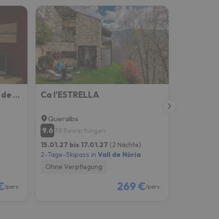
Tu apartamento en Ribes de Freser
Ca l'ESTRELLA
Cal Mure
Queralbs
Pardines
9.6
9.5
38 Bewertungen
43 Bew
15.01.27 bis 17.01.27
(2 Nächte)
04.12.26 b
2-Tage-Skipass in
Vall de Núria
2-Tage-Skip
Ohne Verpflegung
Ohne Verp
€
269 €
/pers.
/pers.