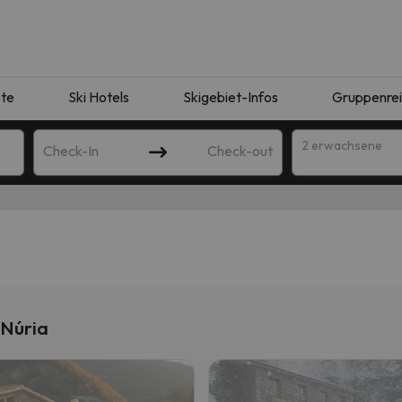
te
Ski Hotels
Skigebiet-Infos
Gruppenre
2 erwachsene
Check-In
Check-out
 Núria
ie Ihrer Suche entsprechen. Versuchen Sie, das Ziel zu ändern.