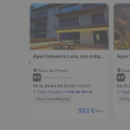
Apartamento Laia, con máquina recreativa.
Apar
Ribes de Freser
Quer
8.9
8.9
70 Bewertungen
87
05.12.26 bis 06.12.26
(1 Nacht)
04.12.
2-Tage-Skipass in
Vall de Núria
2-Tage
Ohne Verpflegung
Ohne 
582 €
/pers.