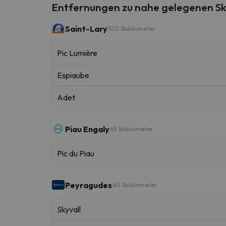
Entfernungen zu nahe gelegenen Sk
Saint-Lary
100 Skikilometer
Pic Lumière
Espiaube
Adet
Piau Engaly
65 Skikilometer
Pic du Piau
Peyragudes
60 Skikilometer
Skyvall