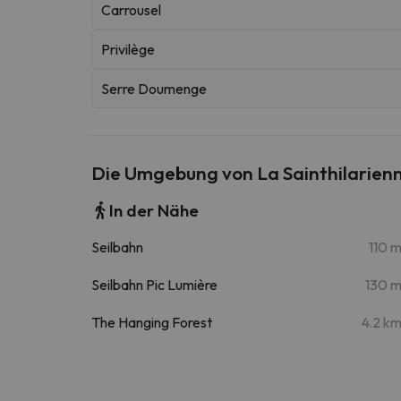
Carrousel
Privilège
Serre Doumenge
Die Umgebung von La Sainthilarien
In der Nähe
Seilbahn
110 
Seilbahn Pic Lumière
130 
The Hanging Forest
4.2 k