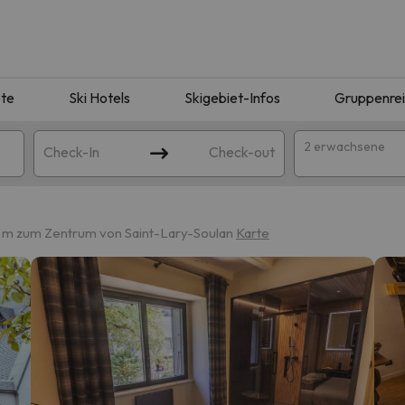
te
Ski Hotels
Skigebiet-Infos
Gruppenre
2 erwachsene
Check-In
Check-out
1 m zum Zentrum von Saint-Lary-Soulan
Karte
ie Ihrer Suche entsprechen. Versuchen Sie, das Ziel zu ändern.