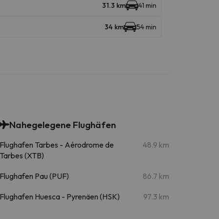
31.3 km
41 min
34 km
54 min
Nahegelegene Flughäfen
Flughafen Tarbes - Aérodrome de
48.9 km
Tarbes (XTB)
Flughafen Pau (PUF)
86.7 km
Flughafen Huesca - Pyrenäen (HSK)
97.3 km