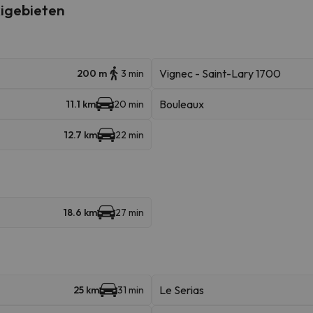
igebieten
Vignec - Saint-Lary 1700
200 m
3 min
Bouleaux
11.1 km
20 min
12.7 km
22 min
18.6 km
27 min
Le Serias
25 km
31 min