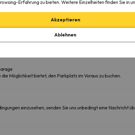
rowsing-Erfahrung zu bieten. Weitere Einzelheiten finden Sie in u
Dusche
Akzeptieren
Weitere Dienstleistungen
Kühlschrank
Ablehnen
garage
ie die Möglichkeit bietet, den Parkplatz im Voraus zu buchen.
edingungen einzusehen, senden Sie uns unbedingt eine Nachricht ü