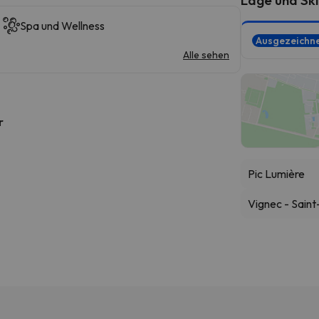
Spa und Wellness
Ausgezeichn
Alle sehen
r
Pic Lumière
Vignec - Sain