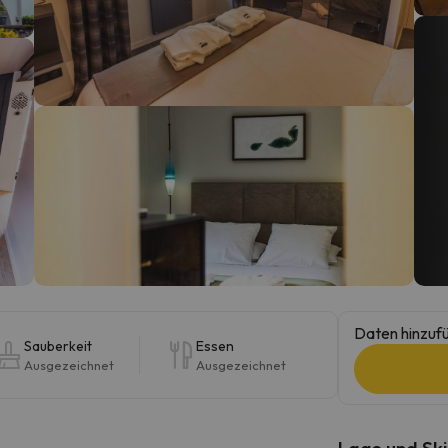
erirrt. Sobald er seinen Kompass gefunden hat, wird er zurück sein.
Daten hinzufü
Sauberkeit
Essen
Ausgezeichnet
Ausgezeichnet
Lage und Ski