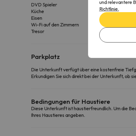
und relevantere B
DVD Spieler
Richtlinie.
Küche
Eisen
Wi-Fi auf den Zimmern
Tresor
Parkplatz
Die Unterkunft verfügt über eine kostenfreie Tief
Erkundigen Sie sich direkt bei der Unterkunft, ob s
Bedingungen für Haustiere
Diese Unterkunft ist haustierfreundlich. Um die B
Ihres Haustieres angeben.