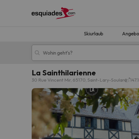
Skiurlaub
Angebo
La Sainthilarienne
Skiurlaub
Berghotels
30 Rue Vincent Mir, 65170, Saint-Lary-Soulan
147.
Oops, wir haben keine Ergebnisse gefunden, d