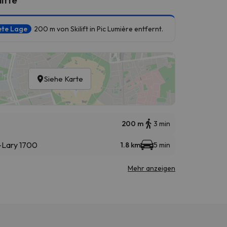
ete Lage
200 m von Skilift in Pic Lumière entfernt.
Siehe Karte
200 m
3 min
t-Lary 1700
1.8 km
5 min
Mehr anzeigen