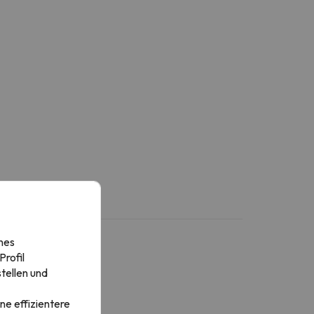
nes
rofil
tellen und
ne effizientere