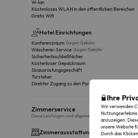
W-lan
Kostenloses WLAN in den öffentlichen Bereichen
Gratis Wifi
Hotel Einrichtungen
Konferenzraum
Gegen Gebühr
Wäscherei-Service
Gegen Gebühr
Sicherheitsschließfächer
Kostenloser Gepäckraum
Skiausrüstungsgeschäft
Türsteher
Direkter Zugang zu den Pisten
Ihre Priv
Wir verwenden Coo
Zimmerservice
Nutzungserlebnis 
Diese Leistungen sind allgemein und können je nach Zi
anzuzeigen. Diese
unsere Website fü
Zimmerausstattung
Durch das Klicken