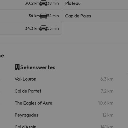
Plateau
30.2 km
38 min
Cap de Pales
34 km
54 min
34.3 km
55 min
ne
Sehenswertes
m
Val-Louron
6.3 km
m
Col de Portet
7.2 km
m
The Eagles of Aure
10.6 km
Peyragudes
12 km
Col d'Aspin
14.1 km