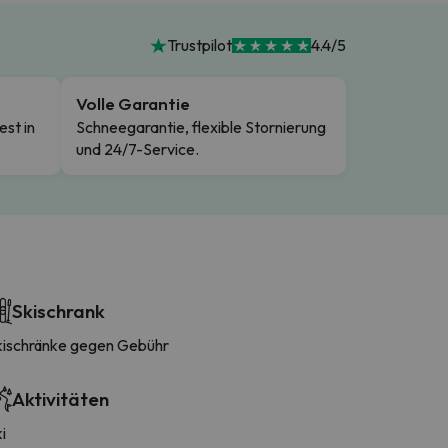
Trustpilot
4.4/5
Volle Garantie
est in
Schneegarantie, flexible Stornierung
und 24/7-Service.
Skischrank
kischränke gegen Gebühr
Aktivitäten
i