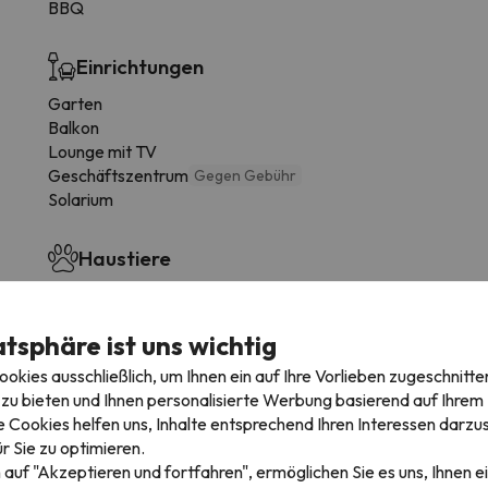
BBQ
Einrichtungen
Garten
Balkon
Lounge mit TV
Geschäftszentrum
Gegen Gebühr
Solarium
Haustiere
Haustierfreundlich auf Anfrage (Scheckgebühr)
atsphäre ist uns wichtig
kies ausschließlich, um Ihnen ein auf Ihre Vorlieben zugeschnitte
zu bieten und Ihnen personalisierte Werbung basierend auf Ihrem P
mmertyp variieren.
 Cookies helfen uns, Inhalte entsprechend Ihren Interessen darzus
r Sie zu optimieren.
Badezimmer
 auf "Akzeptieren und fortfahren", ermöglichen Sie es uns, Ihnen ei