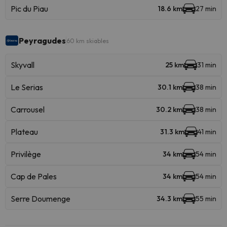
Pic du Piau
18.6 km
27 min
Peyragudes
60 km skiables
Skyvall
25 km
31 min
Le Serias
30.1 km
38 min
Carrousel
30.2 km
38 min
Plateau
31.3 km
41 min
Privilège
34 km
54 min
Cap de Pales
34 km
54 min
Serre Doumenge
34.3 km
55 min