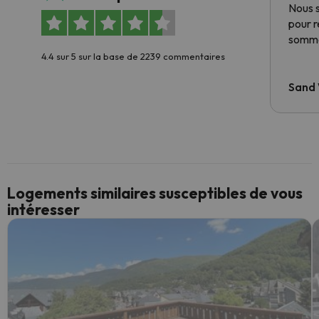
Nous 
pour 
somme
4.4 sur 5 sur la base de 2239 commentaires
Sand
Logements similaires susceptibles de vous
intéresser