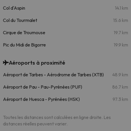
Col d'Aspin
14.1 km
Col du Tourmalet
15.6 km
Cirque de Troumouse
19.7 km
Pic du Midi de Bigorre
19.9 km
Aéroports à proximité
Aéroport de Tarbes - Aérodrome de Tarbes (XTB)
48.9 km
Aéroport de Pau - Pau-Pyrénées (PUF)
86.7 km
Aéroport de Huesca - Pyrénées (HSK)
97.3 km
Toutes les distances sont calculées en ligne droite. Les
distances réelles peuvent varier.