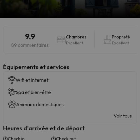
9.9
Chambres
Propreté
Excellent
Excellent
89 commentaires
​Équipements et services
Wifi et Internet
Spa et bien-être
Animaux domestiques
Voir tous
Heures d'arrivée et de départ
Check in
Check out