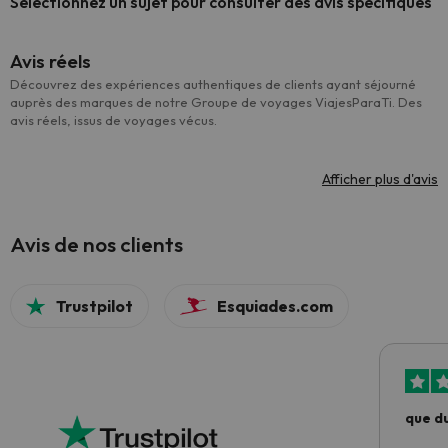
Sélectionnez un sujet pour consulter des avis spécifiques
Avis réels
Découvrez des expériences authentiques de clients ayant séjourné
auprès des marques de notre Groupe de voyages ViajesParaTi. Des
avis réels, issus de voyages vécus.
Afficher plus d'avis
Avis de nos clients
Trustpilot
Esquiades.com
que du