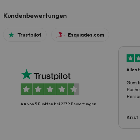
Kundenbewertungen
Trustpilot
Esquiades.com
Alles 
Günst
Buchun
Person
4.4 von 5 Punkten bei 2239 Bewertungen
Krist