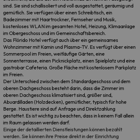
sind. Sie sind schallisoliert und voll ausgestattet, geräumig und
gemütlich. Sie verfügen über einen Schreibtisch, ein
Badezimmer mit Haartrockner, Fernseher und Musik,
kostenloses WLAN im gesamten Hotel, Heizung, Klimaanlage
im Obergeschoss und im Gemeinschaftsbereich.
Das Flórido Hotel verfügt auch über ein gemeinsames
Wohnzimmer mit Kamin und Plasma-TV. Es verfügt über einen
Sommerpool im Freien, weitläufige Gärten, eine
Sonnenterrasse, einen Picknickplatz, einen Spielplatz und eine
gastrobar Cafeteria. Große Fläche mit kostenlosem Parkplatz
im Freien.
Der Unterschied zwischen dem Standardgeschoss und dem
oberen Dachgeschoss besteht darin, dass die Zimmer im
oberen Dachgeschoss klimatisiert sind, größer sind,
Abuardilladen (Holzdecken), gemütlicher, typisch für hohe
Berge. Haustiere sind auf Anfrage und Direktzahlung
gestattet. Es ist wichtig zu beachten, dass in keinem Fall allein
im Raum gelassen werden darf.
Einige der detaillierten Dienstleistungen können bezahlt
werden. Sie können ihre Preise direkt in der Einrichtung