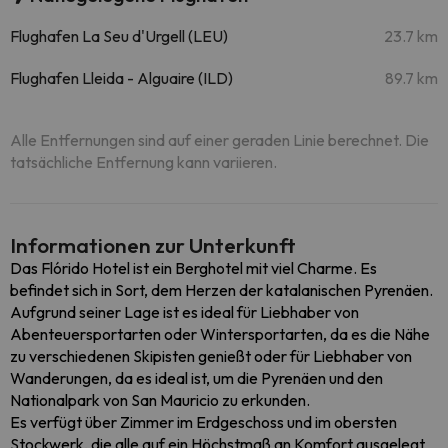
Flughafen La Seu d'Urgell (LEU)
23.7 km
Flughafen Lleida - Alguaire (ILD)
89.7 km
Alle Entfernungen sind auf einer geraden Linie berechnet. Die
tatsächliche Entfernung kann variieren.
Informationen zur Unterkunft
Das Flórido Hotel ist ein Berghotel mit viel Charme. Es
befindet sich in Sort, dem Herzen der katalanischen Pyrenäen.
Aufgrund seiner Lage ist es ideal für Liebhaber von
Abenteuersportarten oder Wintersportarten, da es die Nähe
zu verschiedenen Skipisten genießt oder für Liebhaber von
Wanderungen, da es ideal ist, um die Pyrenäen und den
Nationalpark von San Mauricio zu erkunden.
Es verfügt über Zimmer im Erdgeschoss und im obersten
Stockwerk, die alle auf ein Höchstmaß an Komfort ausgelegt