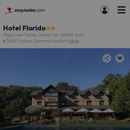
Hotel Florido
Plaça Joan Carles Dolcet, s/n, 25560, Sort
462.7 m zum Zentrum von Sort
Karte