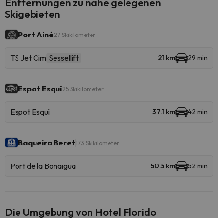
Entfernungen zu nahe gelegenen
Skigebieten
Port Ainé
27 Skikilometer
TS Jet Cim
Sessellift
21 km
29 min
Espot Esquí
25 Skikilometer
Espot Esquí
37.1 km
42 min
Baqueira Beret
173 Skikilometer
Port de la Bonaigua
50.5 km
52 min
Die Umgebung von Hotel Florido