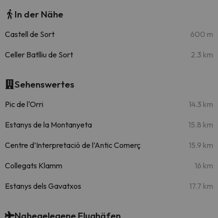
In der Nähe
Castell de Sort
600 m
Celler Batlliu de Sort
2.3 km
Sehenswertes
Pic de l'Orri
14.3 km
Estanys de la Montanyeta
15.8 km
Centre d’Interpretació de l’Antic Comerç
15.9 km
Collegats Klamm
16 km
Estanys dels Gavatxos
17.7 km
Nahegelegene Flughäfen