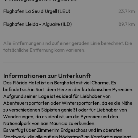
Flughafen La Seu d'Urgell (LEU)
23.7 km
Flughafen Lleida - Alguaire (ILD)
89.7 km
Alle Entfernungen sind auf einer geraden Linie berechnet. Die
tatsächliche Entfernung kann variieren.
Informationen zur Unterkunft
Das Flórido Hotel ist ein Berghotel mit viel Charme. Es
befindet sich in Sort, dem Herzen der katalanischen Pyrenäen.
Aufgrund seiner Lage ist es ideal für Liebhaber von
Abenteuersportarten oder Wintersportarten, da es die Nähe
zu verschiedenen Skipisten genießt oder für Liebhaber von
Wanderungen, da es ideal ist, um die Pyrenäen und den
Nationalpark von San Mauricio zu erkunden.
Es verfügt über Zimmer im Erdgeschoss und im obersten
Stockwerk, die alle auf ein Höchstmaß an Komfort ausgelegt