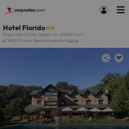
Hotel Florido
Plaça Joan Carles Dolcet, s/n, 25560, Sort
462.7 m zum Zentrum von Sort
Karte