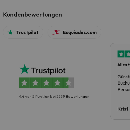
Kundenbewertungen
Trustpilot
Esquiades.com
Alles 
Günst
Buchun
Person
4.4 von 5 Punkten bei 2239 Bewertungen
Krist