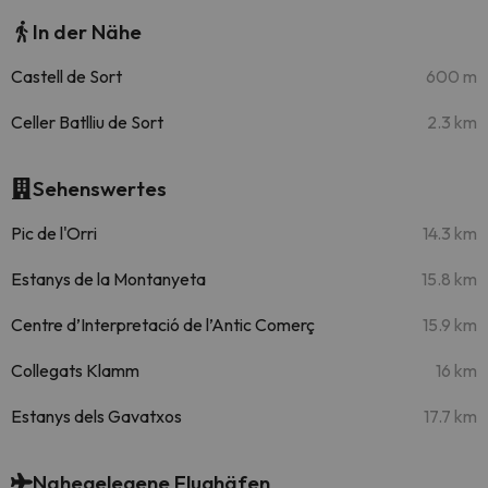
In der Nähe
Castell de Sort
600 m
Celler Batlliu de Sort
2.3 km
Sehenswertes
Pic de l'Orri
14.3 km
Estanys de la Montanyeta
15.8 km
Centre d’Interpretació de l’Antic Comerç
15.9 km
Collegats Klamm
16 km
Estanys dels Gavatxos
17.7 km
Nahegelegene Flughäfen