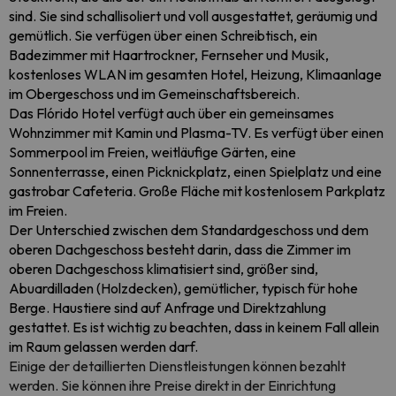
sind. Sie sind schallisoliert und voll ausgestattet, geräumig und
gemütlich. Sie verfügen über einen Schreibtisch, ein
Badezimmer mit Haartrockner, Fernseher und Musik,
kostenloses WLAN im gesamten Hotel, Heizung, Klimaanlage
im Obergeschoss und im Gemeinschaftsbereich.
Das Flórido Hotel verfügt auch über ein gemeinsames
Wohnzimmer mit Kamin und Plasma-TV. Es verfügt über einen
Sommerpool im Freien, weitläufige Gärten, eine
Sonnenterrasse, einen Picknickplatz, einen Spielplatz und eine
gastrobar Cafeteria. Große Fläche mit kostenlosem Parkplatz
im Freien.
Der Unterschied zwischen dem Standardgeschoss und dem
oberen Dachgeschoss besteht darin, dass die Zimmer im
oberen Dachgeschoss klimatisiert sind, größer sind,
Abuardilladen (Holzdecken), gemütlicher, typisch für hohe
Berge. Haustiere sind auf Anfrage und Direktzahlung
gestattet. Es ist wichtig zu beachten, dass in keinem Fall allein
im Raum gelassen werden darf.
Einige der detaillierten Dienstleistungen können bezahlt
werden. Sie können ihre Preise direkt in der Einrichtung