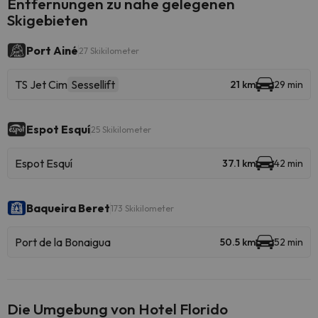
Entfernungen zu nahe gelegenen
Skigebieten
Port Ainé
27 Skikilometer
TS Jet Cim
Sessellift
21 km
29 min
Espot Esquí
25 Skikilometer
Espot Esquí
37.1 km
42 min
Baqueira Beret
173 Skikilometer
Port de la Bonaigua
50.5 km
52 min
Die Umgebung von Hotel Florido