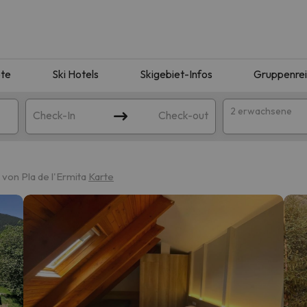
te
Ski Hotels
Skigebiet-Infos
Gruppenre
2 erwachsene
Check-In
Check-out
von Pla de l'Ermita
Karte
ie Ihrer Suche entsprechen. Versuchen Sie, das Ziel zu ändern.