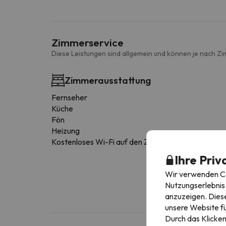
Zimmerservice
Diese Leistungen sind allgemein und können je nach Zi
Zimmerausstattung
Fernseher
Küche
Fön
Heizung
Kostenloses Wi-Fi auf den Zimmern
Ihre Priv
Wir verwenden Coo
Nutzungserlebnis 
anzuzeigen. Diese
unsere Website fü
Durch das Klicken