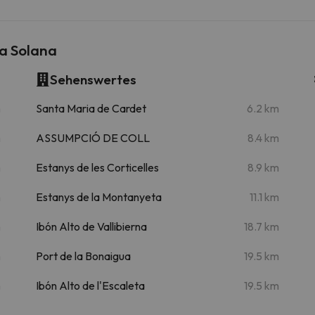
a Solana
Sehenswertes
m
Santa Maria de Cardet
6.2 km
m
ASSUMPCIÓ DE COLL
8.4 km
m
Estanys de les Corticelles
8.9 km
m
Estanys de la Montanyeta
11.1 km
m
Ibón Alto de Vallibierna
18.7 km
m
Port de la Bonaigua
19.5 km
m
Ibón Alto de l'Escaleta
19.5 km