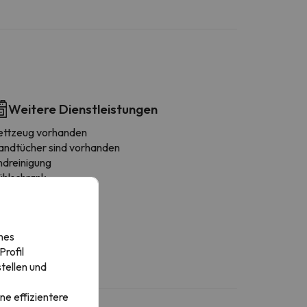
Weitere Dienstleistungen
ettzeug vorhanden
andtücher sind vorhanden
ndreinigung
ühlschrank
afetière
ikrowelle
eschirr
nes
sche / Stühle
rofil
tellen und
ne effizientere