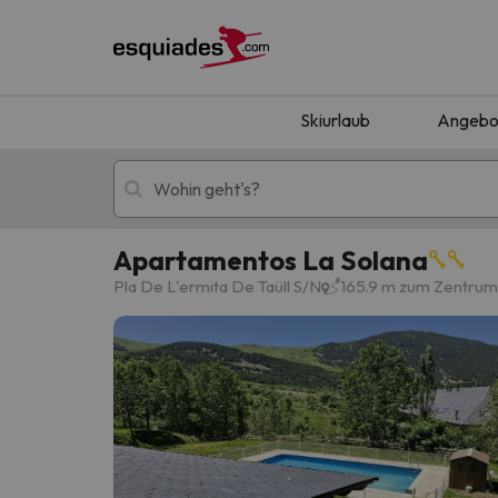
Skiurlaub
Angebo
Apartamentos La Solana
Skiurlaub
Berghotels
Pla De L'ermita De Taüll S/N
165.9 m zum Zentrum 
Oops, wir haben keine Ergebnisse gefunden, d