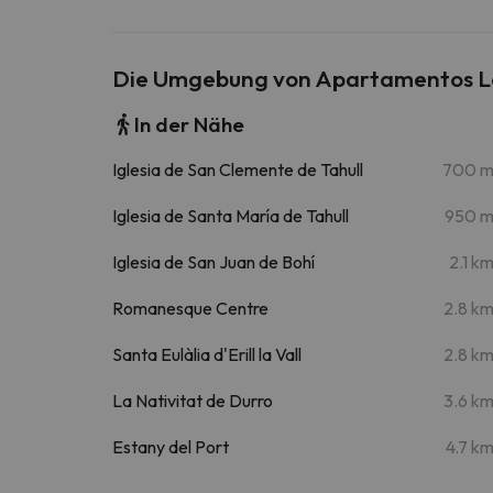
Die Umgebung von Apartamentos L
In der Nähe
Iglesia de San Clemente de Tahull
700 
Iglesia de Santa María de Tahull
950 
Iglesia de San Juan de Bohí
2.1 k
Romanesque Centre
2.8 k
Santa Eulàlia d'Erill la Vall
2.8 k
La Nativitat de Durro
3.6 k
Estany del Port
4.7 k