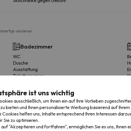
Skischränke gegen Gebühr
mmertyp variieren.
Badezimmer
WC
B
Dusche
H
Ausstattung
E
Toilettenpapier
K
C
M
atsphäre ist uns wichtig
G
kies ausschließlich, um Ihnen ein auf Ihre Vorlieben zugeschnitte
Ti
zu bieten und Ihnen personalisierte Werbung basierend auf Ihrem P
 Cookies helfen uns, Inhalte entsprechend Ihren Interessen darzus
r Sie zu optimieren.
 auf "Akzeptieren und fortfahren", ermöglichen Sie es uns, Ihnen ei