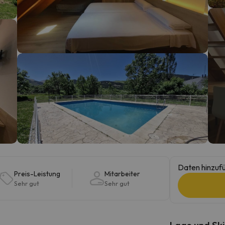
erirrt. Sobald er seinen Kompass gefunden hat, wird er zurück sein.
Daten hinzufü
Preis-Leistung
Mitarbeiter
Sehr gut
Sehr gut
Lage und Ski